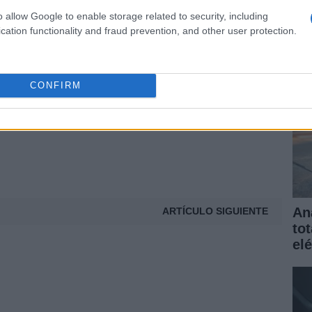
elé
s leer más sobre Super Car, entra aquí.
o allow Google to enable storage related to security, including
gar
cation functionality and fraud prevention, and other user protection.
t
CONFIRM
An
ARTÍCULO SIGUIENTE
to
elé