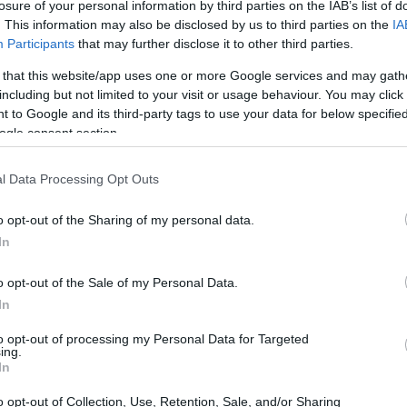
losure of your personal information by third parties on the IAB’s list of
. This information may also be disclosed by us to third parties on the
IA
Participants
that may further disclose it to other third parties.
 that this website/app uses one or more Google services and may gath
including but not limited to your visit or usage behaviour. You may click 
 to Google and its third-party tags to use your data for below specifi
ogle consent section.
la SPD se inspiró nada menos que en los cortes de los
l Data Processing Opt Outs
 trabajo entre todos los presentados por sus
Có
es
o opt-out of the Sharing of my personal data.
me
In
Es
o opt-out of the Sale of my Personal Data.
In
to opt-out of processing my Personal Data for Targeted
ing.
In
o opt-out of Collection, Use, Retention, Sale, and/or Sharing