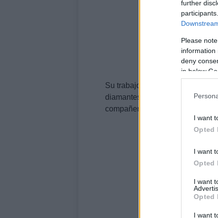
further disc
participants
Downstream 
Please note
information 
deny consent
in below Go
Su trabajo de fin de curso para 
Persona
diamantes y fue elegido el mejor
compañeros de curso.
I want t
Opted 
I want t
Opted 
I want 
Advertis
Opted 
I want t