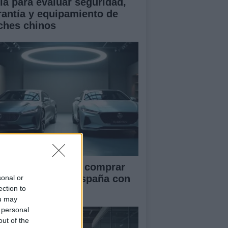
ía para evaluar seguridad,
rantía y equipamiento de
ches chinos
ía definitiva para comprar
ches chinos en España con
sonal or
ection to
guridad
ou may
 personal
out of the