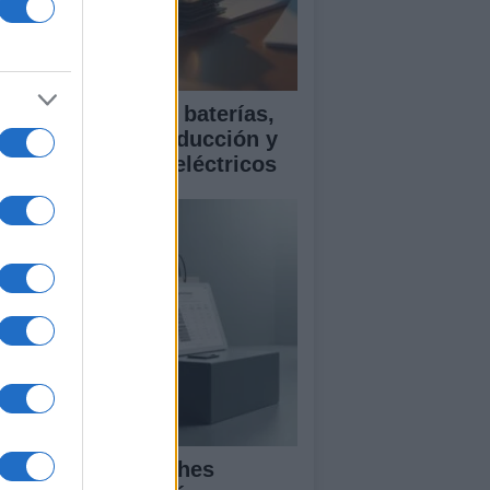
ía para comparar baterías,
istencias a la conducción y
rantía en coches eléctricos
mparativa de coches