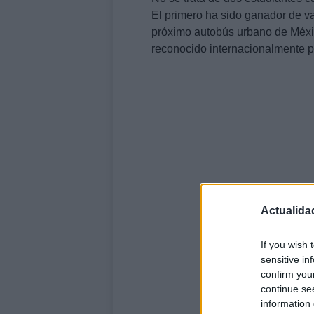
El primero ha sido ganador de va
próximo autobús urbano de Méxi
reconocido internacionalmente 
Actualida
If you wish 
sensitive in
confirm you
continue se
information 