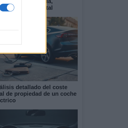
ctricos: tecnología,
antías y coste total
álisis detallado del coste
tal de propiedad de un coche
ctrico