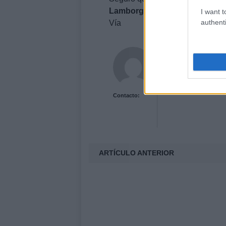
Lamborghini
IndomableSi quiere
I want t
authenti
Vía
Acutalidad.es Uni
Contacto:
ARTÍCULO ANTERIOR