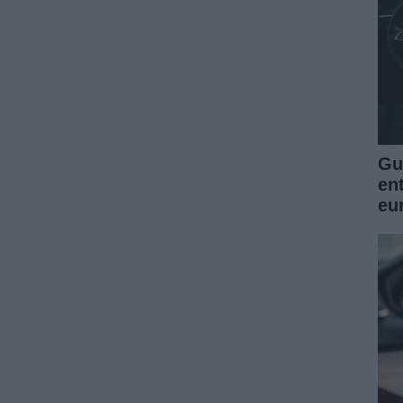
Guí
en
eu