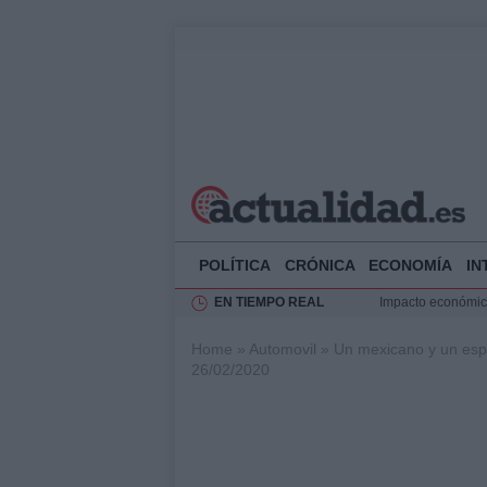
POLÍTICA
CRÓNICA
ECONOMÍA
IN
EN TIEMPO REAL
Impacto económico
La compra del átic
Home
»
Automovil
»
Un mexicano y un espa
Transformación de
26/02/2020
Rehabilitación de 