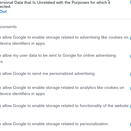
ersonal Data that Is Unrelated with the Purposes for which it
lected.
Out
consents
Gu
ia del español Daniel Fernández Albilares es todavía
as
o allow Google to enable storage related to advertising like cookies on
ga
evice identifiers in apps.
itos del campeonato de España de Karting a principios
mo muchos otros tuvo que abandonar la competición
o allow my user data to be sent to Google for online advertising
s.
nando Alonso que llegó incluso a ejercer de mecánico
to allow Google to send me personalized advertising.
a amistad.
 uno termine diseñando el coche que conduzca el otro.
o allow Google to enable storage related to analytics like cookies on
déis ver en las imágenes y el vídeo, resulta
evice identifiers in apps.
ucionario ha sido supervisado por el propio Filipo
ghini
.
o allow Google to enable storage related to functionality of the website
puso fue que su creación pudiera construirse sobre la
, como inspiración, decidieron tomar prestados
zas más modernos, como el F-22 Raptor nada menos.
o allow Google to enable storage related to personalization.
Co
lar de esos dos.