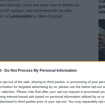
Gu
rios premios, como uno para crear el diseño del
ga
co DF aunque, más recientemente, ha sido
co
por su
Lamborghini
Le Mans Concept.
d -
Do Not Process My Personal Information
Gu
co
to opt-out of the sale, sharing to third parties, or processing of your per
formation for targeted advertising by us, please use the below opt-out s
se
r selection. Please note that after your opt-out request is processed y
eing interest-based ads based on personal information utilized by us or
disclosed to third parties prior to your opt-out. You may separately opt-