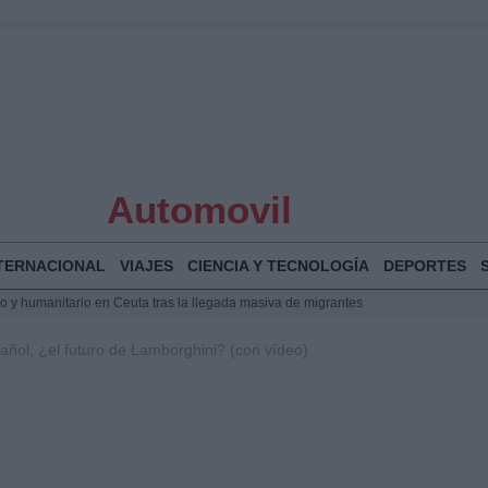
Automovil
TERNACIONAL
VIAJES
CIENCIA Y TECNOLOGÍA
DEPORTES
 y humanitario en Ceuta tras la llegada masiva de migrantes
o de Chamberí por 6,3 millones: detalles y controversias
ñol, ¿el futuro de Lamborghini? (con vídeo)
l pabellón de la Expo de Zaragoza en centro sanitario clave
la Illa Plana: Menorca apuesta por el deporte náutico sostenible