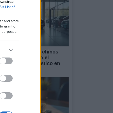
 downstream
B’s List of
er and store
to grant or
ed purposes
mo los vehículos chinos
tán transformando el
rcado automovilístico en
paña