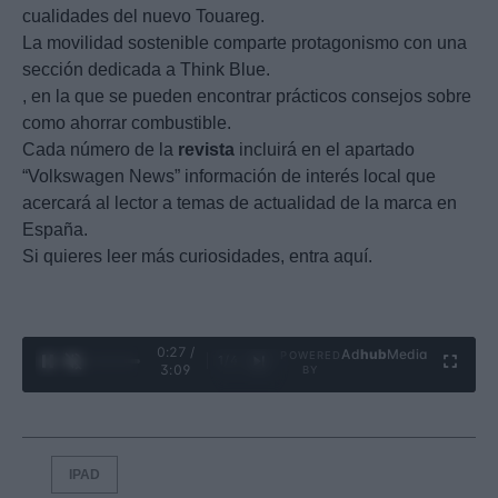
cualidades del nuevo Touareg.
La movilidad sostenible comparte protagonismo con una
sección dedicada a Think Blue.
, en la que se pueden encontrar prácticos consejos sobre
como ahorrar combustible.
Cada número de la
revista
incluirá en el apartado
“Volkswagen News” información de interés local que
acercará al lector a temas de actualidad de la marca en
España.
Si quieres leer más curiosidades, entra aquí.
0:28 /
Ad
hub
Media
POWERED
1
/
4
3:09
BY
IPAD