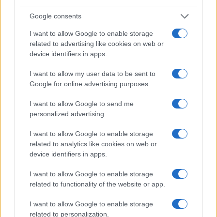
¿Estás pensando en renovar tu coche? Apostar por…
Google consents
I want to allow Google to enable storage
AUTOMOVIL
related to advertising like cookies on web or
device identifiers in apps.
I want to allow my user data to be sent to
Google for online advertising purposes.
I want to allow Google to send me
personalized advertising.
I want to allow Google to enable storage
related to analytics like cookies on web or
device identifiers in apps.
Las 100 mujeres que están transformando
la industria automotriz en 2025
I want to allow Google to enable storage
related to functionality of the website or app.
Un vistazo a las mujeres que marcan la…
I want to allow Google to enable storage
related to personalization.
AUTOMOVIL