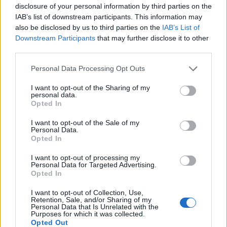
disclosure of your personal information by third parties on the
IAB’s list of downstream participants. This information may
also be disclosed by us to third parties on the
IAB’s List of
Los coches más buscados
Downstream Participants
that may further disclose it to other
third parties.
Con el objetivo de determinar cuáles son…
Please note that this website/app uses one or more Google
Personal Data Processing Opt Outs
services and may gather and store information including but
AUTOMOVIL
not limited to your visit or usage behaviour. You may click to
I want to opt-out of the Sharing of my
personal data.
grant or deny consent to Google and its third-party tags to
Opted In
use your data for below specified purposes in below Google
consent section.
I want to opt-out of the Sale of my
Personal Data.
Opted In
I want to opt-out of processing my
Personal Data for Targeted Advertising.
Opted In
I want to opt-out of Collection, Use,
Retention, Sale, and/or Sharing of my
Compra tu coche de segunda mano en
Personal Data that Is Unrelated with the
Purposes for which it was collected.
Heycar
Opted Out