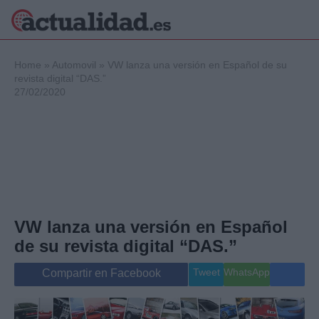
×
Home
»
Automovil
»
VW lanza una versión en Español de su
revista digital “DAS.”
27/02/2020
Política
Ciencia y
Tecnología
Crónica
Deportes
Economía
Salud y Bienestar
VW lanza una versión en Español
Internacional
de su revista digital “DAS.”
Gente
Viajes
Tweet
WhatsApp
Compartir en Facebook
Musica