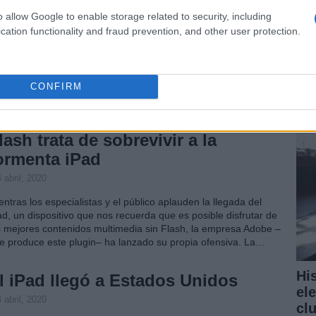
por ahora)
o allow Google to enable storage related to security, including
cation functionality and fraud prevention, and other user protection.
 abril, 2020
¿P
fe 
entras esperamos que el iPad sea lanzado en España –la
gina web de la manzanita sigue prometiéndolo para “finales de
pr
CONFIRM
ril”– os traigo una lista de diez aplicaciones que nos matan de
vidia por no tener uno de estos dispositivos…
lash trata de sobrevivir a la
ormenta iPad
 abril, 2020
entras los especialistas y el público aplauden la llegada del
ad, un dispositivo que nos recuerda que es posible disfrutar de
s mejores contenidos multimedia sin Flash, la empresa Adobe –
e produce este plugin– ha lanzado su propia ofensiva. La…
Hi
l iPad llegó a Estados Unidos
el
 abril, 2020
cl