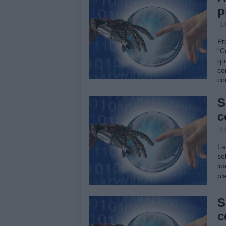
p
14
Pr
“C
qu
co
co
S
c
14
La
so
lo
pl
S
c