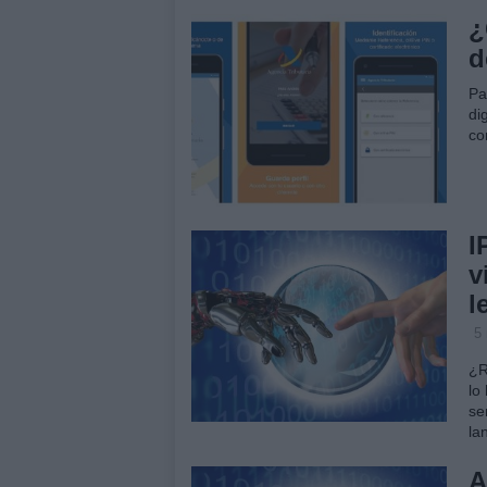
¿
d
Pa
di
co
I
v
l
5
¿R
lo
se
la
A