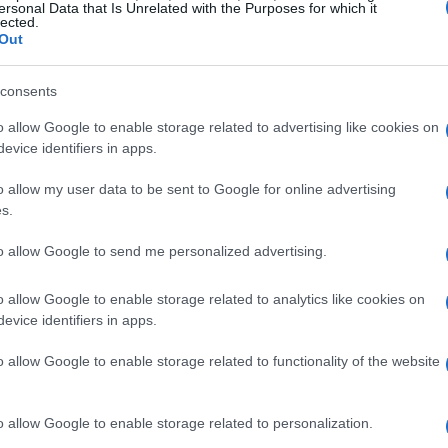
ersonal Data that Is Unrelated with the Purposes for which it
lected.
Out
l iPad sólo permitirá bajar libros en
stados Unidos
consents
 abril, 2020
o allow Google to enable storage related to advertising like cookies on
las noticias. Si pensabais usar el iPad para leer libros, lo que
evice identifiers in apps.
 viene es tremenda decepción. Apple no ha podido resolver el
unto de los derechos de autor fuera de Estados Unidos para los
Reh
o allow my user data to be sent to Google for online advertising
bros que piensa vender a…
s.
Me
de
ídeo: demo del iPad usando iTunes
to allow Google to send me personalized advertising.
 abril, 2020
o allow Google to enable storage related to analytics like cookies on
spués del salto os dejo un vídeo con una demostración del iPad
evice identifiers in apps.
vegando por iTunes. Creo que lo más interesante –más allá de
s obvias ventajas de disponer de una pantalla más grande que
o allow Google to enable storage related to functionality of the website
 del iPhone– es que podemos…
o allow Google to enable storage related to personalization.
as diez mejores apps para iPad