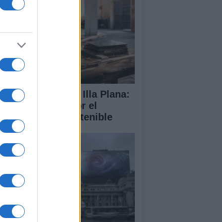
abilitación de la Illa Plana:
norca apuesta por el
porte náutico sostenible