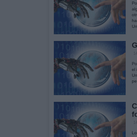
Po
al
ot
ha
Un
G
14
Po
el
Un
pe
C
f
14
Lo