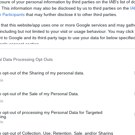
losure of your personal information by third parties on the IAB’s list of
ma
idades del iPad en su primer día de preventa. Los clientes
. This information may also be disclosed by us to third parties on the
IA
cibirán el dispositivo portátil el 3 de abril.La cifra no ha sido
su
oporcionada por Apple, sino…
Participants
that may further disclose it to other third parties.
 that this website/app uses one or more Google services and may gath
mazon lanza aplicación Kindle
including but not limited to your visit or usage behaviour. You may click 
ara Mac
 to Google and its third-party tags to use your data for below specifi
ogle consent section.
 abril, 2020
azon, cuyo lector electrónico de libros que se ve amenazado
l Data Processing Opt Outs
n el lanzamiento del iPad, ha publicado hoy una aplicación
ndle para Mac OS X. El programa nos permite a los usuarios del
o opt-out of the Sharing of my personal data.
stema operativo de Apple acceder a un…
In
IVmag: un ejemplo de iContenido
o opt-out of the Sale of my Personal Data.
Gu
ara el iPad
co
In
 abril, 2020
a 
to opt-out of processing my Personal Data for Targeted
ing.
 revista online VIVmag, que suele ser referencia en materia de
In
novación, ha presentado una muestra de cómo pueden (y
ben, diría yo) ser los contenidos para iPad. La publicación
o opt-out of Collection, Use, Retention, Sale, and/or Sharing
odujo unos conceptos de portada digital de revista y de…