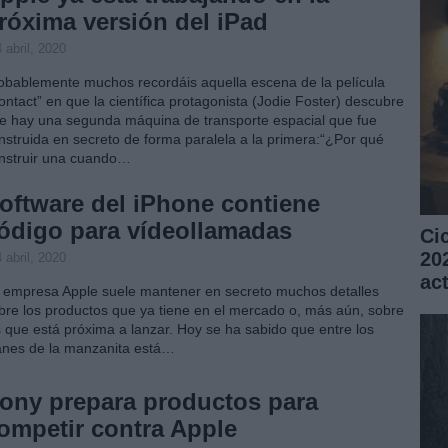
róxima versión del iPad
 abril, 2020
obablemente muchos recordáis aquella escena de la película
ontact” en que la científica protagonista (Jodie Foster) descubre
e hay una segunda máquina de transporte espacial que fue
nstruida en secreto de forma paralela a la primera:“¿Por qué
nstruir una cuando…
oftware del iPhone contiene
ódigo para vídeollamadas
Ci
20
 abril, 2020
ac
 empresa Apple suele mantener en secreto muchos detalles
bre los productos que ya tiene en el mercado o, más aún, sobre
s que está próxima a lanzar. Hoy se ha sabido que entre los
anes de la manzanita está…
ony prepara productos para
ompetir contra Apple