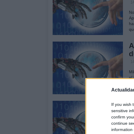
14
No
Ap
ha
qu
A
d
14
Mi
el
ej
tr
Actualida
A
If you wish 
sensitive in
p
confirm you
14
continue se
information 
No