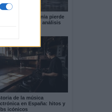
or qué la ciudadanía pierde
en la política? Un análisis
ofundo
storia de la música
ectrónica en España: hitos y
ubs icónicos