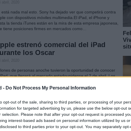
 abril, 2020
 está nada mal esto. Sony ha dejado ver que competirá contra
ple con dispositivos móviles multimedia.El iPad, el iPhone y
sta la tienda iTunes están en la mira de esta empresa japonesa,
e tiene posiciones firmes en mercados como…
Fe
Vi
pple estrenó comercial del iPad
si
urante los Oscar
 abril, 2020
llones de personas anoche tuvieron la oportunidad de conocer
 iPad, que llegará al mercado estadounidense el 2 de abril. Los
ecutivos de Apple, ni tontos que fueran, aprovecharon la
ansmisión de los premios Oscar para estrenar el comercial de…
d -
Do Not Process My Personal Information
pple vendió 100.000 iPads en el
to opt-out of the sale, sharing to third parties, or processing of your per
formation for targeted advertising by us, please use the below opt-out s
rimer día
r selection. Please note that after your opt-out request is processed y
 abril, 2020
eing interest-based ads based on personal information utilized by us or
disclosed to third parties prior to your opt-out. You may separately opt-
Ru
 le ha ido nada mal a Apple. La empresa logró vender 100.000