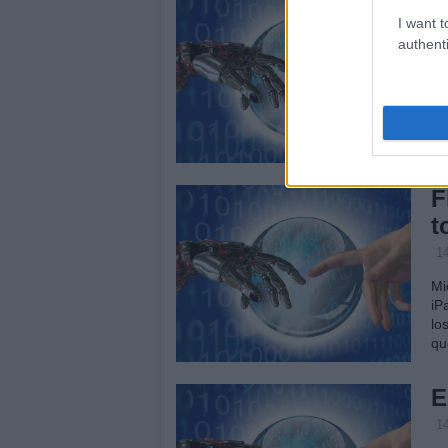
(
I want t
authenti
14
Mi
pá
ab
en
F
t
14
Mi
iP
lo
qu
E
14