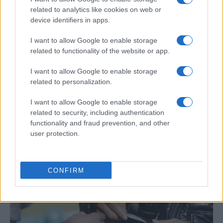
related to analytics like cookies on web or
device identifiers in apps.
I want to allow Google to enable storage
related to functionality of the website or app.
I want to allow Google to enable storage
related to personalization.
Compra tu coche de segunda mano en
I want to allow Google to enable storage
related to security, including authentication
Heycar
functionality and fraud prevention, and other
¿Estás pensando en renovar tu coche? Apostar por…
user protection.
AUTOMOVIL
CONFIRM