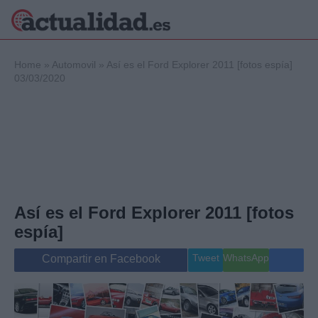
×
Home
»
Automovil
»
Así es el Ford Explorer 2011 [fotos espía]
03/03/2020
Política
Ciencia y
Tecnología
Crónica
Deportes
Economía
Así es el Ford Explorer 2011 [fotos
Salud y Bienestar
Internacional
espía]
Gente
Viajes
Tweet
WhatsApp
Compartir en Facebook
Musica