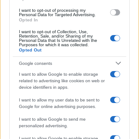
La International Drivers Association te ofrece la posibilidad…
I want to opt-out of processing my
Personal Data for Targeted Advertising.
Opted In
AUTOMOVIL
I want to opt-out of Collection, Use,
Retention, Sale, and/or Sharing of my
Personal Data that Is Unrelated with the
Purposes for which it was collected.
Opted Out
Google consents
I want to allow Google to enable storage
related to advertising like cookies on web or
device identifiers in apps.
Los coches más buscados
I want to allow my user data to be sent to
Google for online advertising purposes.
Con el objetivo de determinar cuáles son…
I want to allow Google to send me
personalized advertising.
AUTOMOVIL
I want to allow Google to enable storage