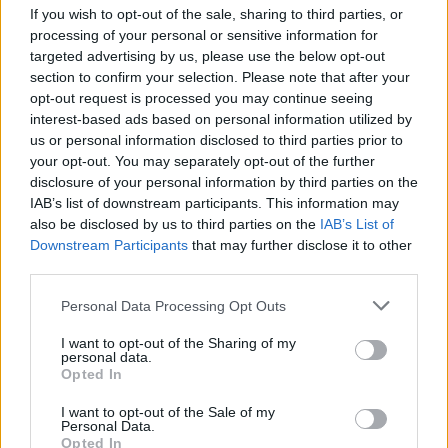
If you wish to opt-out of the sale, sharing to third parties, or
Guía completa para la inspección técnica
processing of your personal or sensitive information for
targeted advertising by us, please use the below opt-out
de vehículos clásicos y veteranos
section to confirm your selection. Please note that after your
Conoce todo lo necesario sobre la ITV en…
opt-out request is processed you may continue seeing
interest-based ads based on personal information utilized by
us or personal information disclosed to third parties prior to
AUTOMOVIL
your opt-out. You may separately opt-out of the further
disclosure of your personal information by third parties on the
IAB’s list of downstream participants. This information may
also be disclosed by us to third parties on the
IAB’s List of
Downstream Participants
that may further disclose it to other
third parties.
Please note that this website/app uses one or more Google
Personal Data Processing Opt Outs
services and may gather and store information including but
not limited to your visit or usage behaviour. You may click to
I want to opt-out of the Sharing of my
personal data.
grant or deny consent to Google and its third-party tags to
Opted In
use your data for below specified purposes in below Google
Cómo obtener el permiso internacional
consent section.
I want to opt-out of the Sale of my
para conducir y viajar por todo el mundo
Personal Data.
Opted In