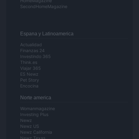
HomeMagazine
SecondHomeMagazine
Espana y Latinoamerica
Actualidad
Finanzas 24
Investindo 365
Think.es
Viajar 365
ES Newz
Pet Story
Encocina
Norte america
Womanmagazine
Investing Plus
Newz
Newz US
Newz California
Newz Texas