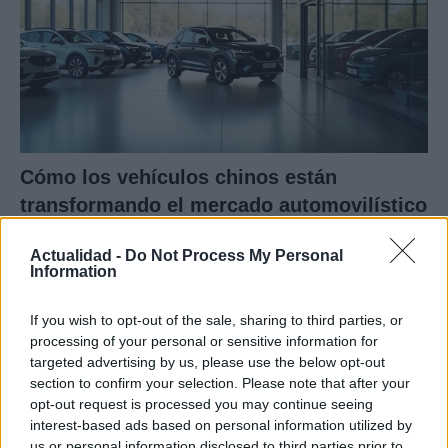
Cómo los vehículos chinos están
transformando el mercado automovilístico
en España
Actualidad -
Do Not Process My Personal
Los coches chinos están dominando el mercado español…
Information
If you wish to opt-out of the sale, sharing to third parties, or
AUTOMOVIL
processing of your personal or sensitive information for
targeted advertising by us, please use the below opt-out
section to confirm your selection. Please note that after your
opt-out request is processed you may continue seeing
interest-based ads based on personal information utilized by
us or personal information disclosed to third parties prior to