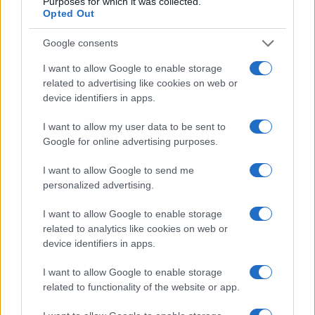
Purposes for which it was collected.
Opted Out
Los coches más buscados
Google consents
Con el objetivo de determinar cuáles son…
I want to allow Google to enable storage
related to advertising like cookies on web or
AUTOMOVIL
device identifiers in apps.
I want to allow my user data to be sent to
Google for online advertising purposes.
I want to allow Google to send me
personalized advertising.
I want to allow Google to enable storage
related to analytics like cookies on web or
device identifiers in apps.
Las 100 mujeres que están transformando
I want to allow Google to enable storage
la industria automotriz en 2025
related to functionality of the website or app.
Un vistazo a las mujeres que marcan la…