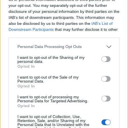
your opt-out. You may separately opt-out of the further
disclosure of your personal information by third parties on the
IAB’s list of downstream participants. This information may
also be disclosed by us to third parties on the
IAB’s List of
Downstream Participants
that may further disclose it to other
Compra tu coche de segunda mano en
third parties.
Heycar
Please note that this website/app uses one or more Google
Personal Data Processing Opt Outs
services and may gather and store information including but
¿Estás pensando en renovar tu coche? Apostar por…
not limited to your visit or usage behaviour. You may click to
I want to opt-out of the Sharing of my
personal data.
grant or deny consent to Google and its third-party tags to
Opted In
use your data for below specified purposes in below Google
AUTOMOVIL
consent section.
I want to opt-out of the Sale of my
Personal Data.
Opted In
I want to opt-out of processing my
Personal Data for Targeted Advertising.
Opted In
I want to opt-out of Collection, Use,
Retention, Sale, and/or Sharing of my
Personal Data that Is Unrelated with the