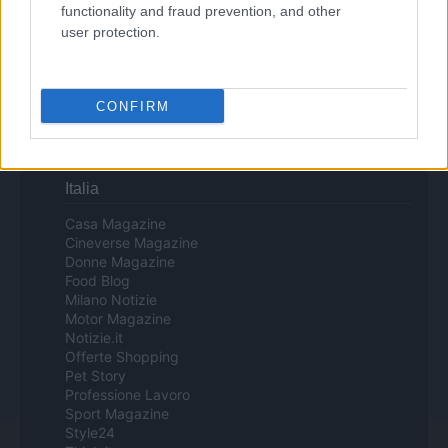
functionality and fraud prevention, and other
Copyright © 2024 | Actualidad.es - Publicado en España por
AdHub
user protection.
Media
- Numero REA 2729933 - Todos los derechos reservados.
Contacto
-
Politica de cookies
-
Política de privacidad
-
Aviso legal
-
Procesamiento de datos
Todos los contenidos se han realizado de forma híbrida por una
CONFIRM
tecnología con Inteligencia Artificial y por creadores independientes
Italia
Casa Magazine
Cineverse Magazine
Donne Magazine
Food Blog
Milano Notizie
Motor Magazine
Notizie.it
Offerte Shopping
Pet Story
Professione Lavoro
Sport Magazine
Style24