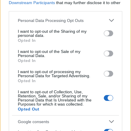
Downstream Participants
that may further disclose it to other
5 marzo, 2020
third parties.
Please note that this website/app uses one or more Google
Los consumidores
Personal Data Processing Opt Outs
services and may gather and store information including but
estadounidenses han perdido la
not limited to your visit or usage behaviour. You may click to
I want to opt-out of the Sharing of my
confianza en Toyota
personal data.
grant or deny consent to Google and its third-party tags to
5 marzo, 2020
Opted In
use your data for below specified purposes in below Google
consent section.
I want to opt-out of the Sale of my
El coste total de las llamadas a
Personal Data.
revisión de Toyota rondará los
Opted In
5.000 millones de dólares
I want to opt-out of processing my
4 marzo, 2020
Personal Data for Targeted Advertising.
Opted In
Toyota detendrá la producción en
I want to opt-out of Collection, Use,
Francia y el Reino Unido por el
Retention, Sale, and/or Sharing of my
Personal Data that Is Unrelated with the
escándalo de los aceleradores
Purposes for which it was collected.
3 marzo, 2020
Opted Out
Google consents
1
2
»