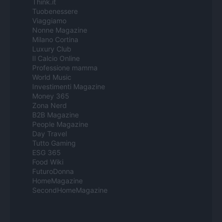
Think.it
Tuobenessere
Viaggiamo
Nonne Magazine
Milano Cortina
Luxury Club
Il Calcio Online
Professione mamma
World Music
Investimenti Magazine
Money 365
Zona Nerd
B2B Magazine
People Magazine
Day Travel
Tutto Gaming
ESG 365
Food Wiki
FuturoDonna
HomeMagazine
SecondHomeMagazine