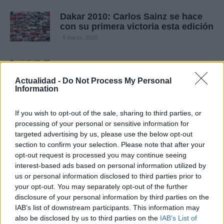
Dakar 2010: Carlos Sainz se hace
con su primera victoria esta edición
6 marzo, 2020
Dakar 2010: Chicherit vence en
medio del caos
Actualidad -
Do Not Process My Personal
6 marzo, 2020
Information
Dakar 2010: Sainz vence para dar
If you wish to opt-out of the sale, sharing to third parties, or
un golpe de efecto
processing of your personal or sensitive information for
targeted advertising by us, please use the below opt-out
6 marzo, 2020
section to confirm your selection. Please note that after your
opt-out request is processed you may continue seeing
Dakar 2010: Carlos Sainz justo
interest-based ads based on personal information utilized by
vencedor
us or personal information disclosed to third parties prior to
6 marzo, 2020
your opt-out. You may separately opt-out of the further
disclosure of your personal information by third parties on the
IAB’s list of downstream participants. This information may
Toyota tiene lista la solución para el
also be disclosed by us to third parties on the
IAB’s List of
fallo de su acelerador