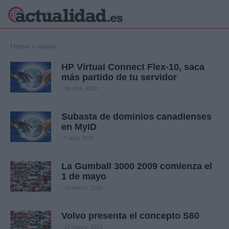
×
Home
»
mayo
HP Virtual Connect Flex-10, saca
más partido de tu servidor
Política
Ciencia y
18 abril, 2020
Tecnología
Crónica
Subasta de dominios canadienses
en MyID
Deportes
Economía
7 abril, 2020
Salud y Bienestar
Internacional
La Gumball 3000 2009 comienza el
1 de mayo
Gente
Viajes
13 marzo, 2020
Musica
Volvo presenta el concepto S60
10 marzo, 2020