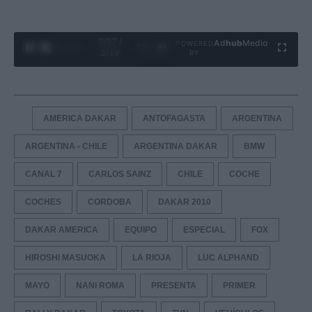
0:28 /
Ad
hub
Media
POWERED
1
/
4
3:19
BY
AMERICA DAKAR
ANTOFAGASTA
ARGENTINA
ARGENTINA - CHILE
ARGENTINA DAKAR
BMW
CANAL 7
CARLOS SAINZ
CHILE
COCHE
COCHES
CORDOBA
DAKAR 2010
DAKAR AMERICA
EQUIPO
ESPECIAL
FOX
HIROSHI MASUOKA
LA RIOJA
LUC ALPHAND
MAYO
NANI ROMA
PRESENTA
PRIMER