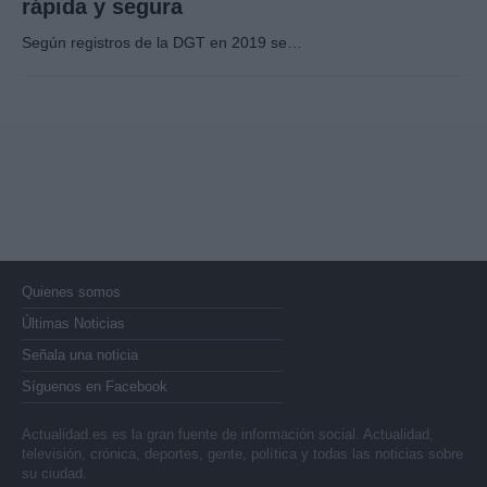
rápida y segura
Según registros de la DGT en 2019 se…
Quienes somos
Últimas Noticias
Señala una noticia
Síguenos en Facebook
Actualidad.es es la gran fuente de información social. Actualidad,
televisión, crónica, deportes, gente, política y todas las noticias sobre
su ciudad.