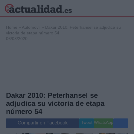
×
Home
»
Automovil
»
Dakar 2010: Peterhansel se adjudica su
victoria de etapa número 54
06/03/2020
Política
Ciencia y
Tecnología
Crónica
Deportes
Economía
Salud y Bienestar
Dakar 2010: Peterhansel se
Internacional
adjudica su victoria de etapa
Gente
Viajes
número 54
Musica
Tweet
WhatsApp
Compartir en Facebook