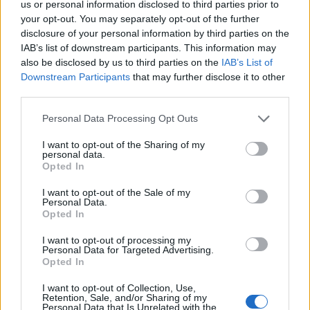
us or personal information disclosed to third parties prior to
your opt-out. You may separately opt-out of the further
disclosure of your personal information by third parties on the
IAB’s list of downstream participants. This information may
Cómo la transición a vehículos eléctricos
also be disclosed by us to third parties on the
IAB’s List of
Downstream Participants
that may further disclose it to other
está transformando la industria
third parties.
automotriz europea
Please note that this website/app uses one or more Google
Personal Data Processing Opt Outs
La industria automotriz europea enfrenta una transformación
services and may gather and store information including but
sin…
not limited to your visit or usage behaviour. You may click to
I want to opt-out of the Sharing of my
personal data.
grant or deny consent to Google and its third-party tags to
Opted In
use your data for below specified purposes in below Google
AUTOMOVIL
consent section.
I want to opt-out of the Sale of my
Personal Data.
Opted In
I want to opt-out of processing my
Personal Data for Targeted Advertising.
Opted In
I want to opt-out of Collection, Use,
Retention, Sale, and/or Sharing of my
Personal Data that Is Unrelated with the