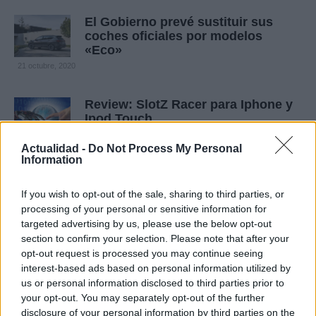
El Gobierno prevé sustituir sus
coches oficiales por modelos
«Eco»
21 octubre, 2020
Review: SlotZ Racer para Iphone y
Ipod Touch
25 mayo, 2020
Actualidad -
Do Not Process My Personal
Information
Burnout Paradise: ¿La policía está
en camino?
If you wish to opt-out of the sale, sharing to third parties, or
25 mayo, 2020
processing of your personal or sensitive information for
targeted advertising by us, please use the below opt-out
section to confirm your selection. Please note that after your
Nuevo trailer de Los
opt-out request is processed you may continue seeing
Cazafantasmas
interest-based ads based on personal information utilized by
25 mayo, 2020
us or personal information disclosed to third parties prior to
your opt-out. You may separately opt-out of the further
Burnout Paradise: Fecha de
disclosure of your personal information by third parties on the