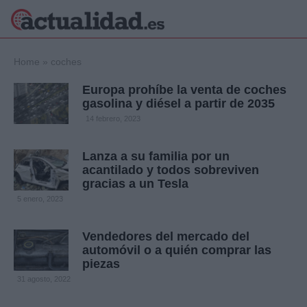
×
Home
»
coches
Europa prohíbe la venta de coches
gasolina y diésel a partir de 2035
Política
Ciencia y
14 febrero, 2023
Tecnología
Crónica
Lanza a su familia por un
acantilado y todos sobreviven
Deportes
gracias a un Tesla
Economía
5 enero, 2023
Salud y Bienestar
Internacional
Vendedores del mercado del
Gente
Viajes
automóvil o a quién comprar las
piezas
Musica
31 agosto, 2022