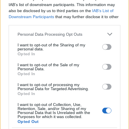
lanzamiento del Legendary Cars
IAB’s list of downstream participants. This information may
Pack
also be disclosed by us to third parties on the
IAB’s List of
24 mayo, 2020
Downstream Participants
that may further disclose it to other
third parties.
Burnout Paradise: El Toy Car Pack
Please note that this website/app uses one or more Google
Personal Data Processing Opt Outs
ya tiene fecha de lanzamiento
services and may gather and store information including but
24 mayo, 2020
not limited to your visit or usage behaviour. You may click to
I want to opt-out of the Sharing of my
personal data.
grant or deny consent to Google and its third-party tags to
Opted In
use your data for below specified purposes in below Google
Wheelman: No sólo de coches vive
consent section.
Vin Diesel
I want to opt-out of the Sale of my
Personal Data.
24 mayo, 2020
Opted In
I want to opt-out of processing my
Burnout Paradise: lanzamiento del
Personal Data for Targeted Advertising.
Boost Special Pack
Opted In
23 mayo, 2020
I want to opt-out of Collection, Use,
Retention, Sale, and/or Sharing of my
Personal Data that Is Unrelated with the
OutRun Online Arcade:
Purposes for which it was collected.
Screenshots de este clásico de las
Opted Out
recreativas