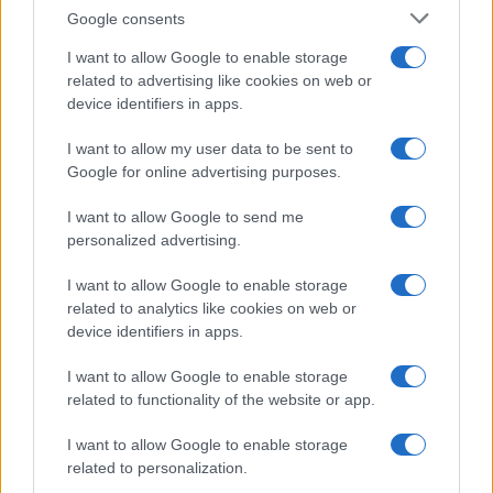
23 mayo, 2020
Google consents
I want to allow Google to enable storage
1
2
3
4
5
6
7
8
»
related to advertising like cookies on web or
device identifiers in apps.
I want to allow my user data to be sent to
Google for online advertising purposes.
I want to allow Google to send me
personalized advertising.
I want to allow Google to enable storage
Quienes somos
related to analytics like cookies on web or
Últimas Noticias
device identifiers in apps.
Señala una noticia
I want to allow Google to enable storage
Síguenos en Facebook
related to functionality of the website or app.
Actualidad.es es la gran fuente de información social. Actualidad,
I want to allow Google to enable storage
televisión, crónica, deportes, gente, política y todas las noticias sobre
related to personalization.
su ciudad.