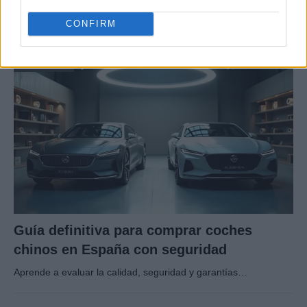
La International Drivers Association te ofrece la posibilidad…
CONFIRM
AUTOMOVIL
Guía definitiva para comprar coches
chinos en España con seguridad
Aprende a evaluar la calidad, seguridad y garantías…