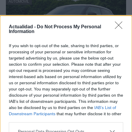
AUTOMOVIL
Actualidad -
Do Not Process My Personal
Information
If you wish to opt-out of the sale, sharing to third parties, or
processing of your personal or sensitive information for
targeted advertising by us, please use the below opt-out
section to confirm your selection. Please note that after your
opt-out request is processed you may continue seeing
Los coches más buscados
interest-based ads based on personal information utilized by
Con el objetivo de determinar cuáles son…
us or personal information disclosed to third parties prior to
your opt-out. You may separately opt-out of the further
disclosure of your personal information by third parties on the
AUTOMOVIL
IAB’s list of downstream participants. This information may
also be disclosed by us to third parties on the
IAB’s List of
Downstream Participants
that may further disclose it to other
third parties.
Please note that this website/app uses one or more Google
Personal Data Processing Opt Outs