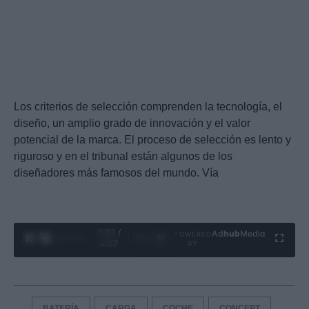
Los criterios de selección comprenden la tecnología, el
diseño, un amplio grado de innovación y el valor
potencial de la marca. El proceso de selección es lento y
riguroso y en el tribunal están algunos de los
diseñadores más famosos del mundo. Vía
0:23 /
Ad
hub
Media
POWERED
1
/
4
4:27
BY
BATERÍA
CARGA
COCHE
CONCEPT