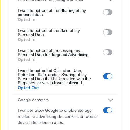
services and may gather and store information including but
not limited to your visit or usage behaviour. You may click to
I want to opt-out of the Sharing of my
personal data.
grant or deny consent to Google and its third-party tags to
Opted In
use your data for below specified purposes in below Google
consent section.
I want to opt-out of the Sale of my
Personal Data.
Compra tu coche de segunda mano en
Opted In
Heycar
I want to opt-out of processing my
Personal Data for Targeted Advertising.
¿Estás pensando en renovar tu coche? Apostar por…
Opted In
I want to opt-out of Collection, Use,
Retention, Sale, and/or Sharing of my
AUTOMOVIL
Personal Data that Is Unrelated with the
Purposes for which it was collected.
Opted Out
Google consents
I want to allow Google to enable storage
related to advertising like cookies on web or
device identifiers in apps.