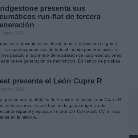
ridgestone presenta sus
eumáticos run-flat de tercera
eneración
1 marzo, 2020
idgestone presenta estos días la tercera edición de su goma
T. Cincuenta periodistas de todo el mundo pudieron asistir el
ernes pasado a la primera demostración de las presentaciones
 esta nueva generación de neumáticos. En centro de pruebas
e…
eat presenta el León Cupra R
0 marzo, 2020
at presentará en el Salón de Francfort el nuevo León Cupra R.
te modelo será el nuevo tope de la gama deportiva del
bricante español y equipa un motor 2.0 TSI de 265 CV, el más
tente en la historia…