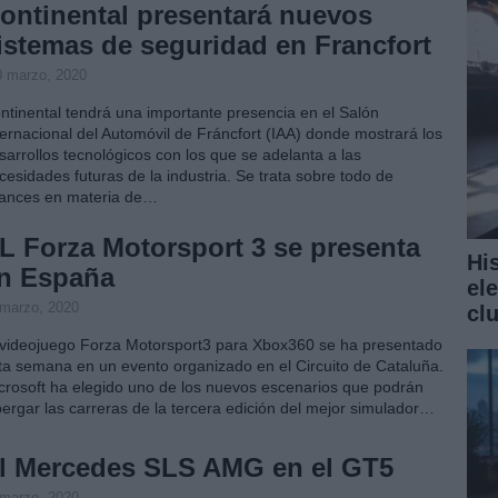
ontinental presentará nuevos
istemas de seguridad en Francfort
0 marzo, 2020
ntinental tendrá una importante presencia en el Salón
ternacional del Automóvil de Fráncfort (IAA) donde mostrará los
sarrollos tecnológicos con los que se adelanta a las
cesidades futuras de la industria. Se trata sobre todo de
ances en materia de…
L Forza Motorsport 3 se presenta
Hi
n España
el
 marzo, 2020
cl
 videojuego Forza Motorsport3 para Xbox360 se ha presentado
ta semana en un evento organizado en el Circuito de Cataluña.
crosoft ha elegido uno de los nuevos escenarios que podrán
bergar las carreras de la tercera edición del mejor simulador…
l Mercedes SLS AMG en el GT5
 marzo, 2020