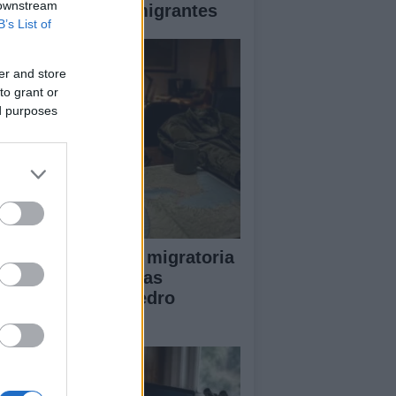
 downstream
egada masiva de migrantes
B’s List of
er and store
to grant or
ed purposes
lisis de la crisis migratoria
Ceuta y las críticas
ternacionales a Pedro
nchez