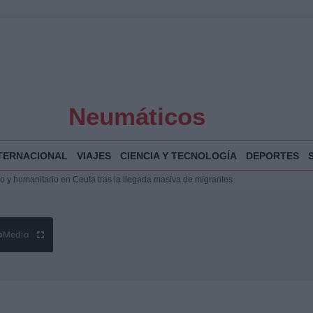
Neumáticos
TERNACIONAL
VIAJES
CIENCIA Y TECNOLOGÍA
DEPORTES
o de Chamberí por 6,3 millones: detalles y controversias
l pabellón de la Expo de Zaragoza en centro sanitario clave
 de música y cultura en Santander
 y humanitario en Ceuta tras la llegada masiva de migrantes
b
Media