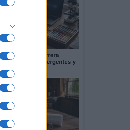
mo elegir una carrera
EAM: perfiles emergentes y
mpetencias clave