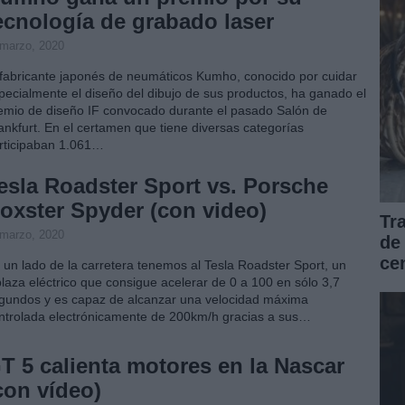
ecnología de grabado laser
 marzo, 2020
 fabricante japonés de neumáticos Kumho, conocido por cuidar
pecialmente el diseño del dibujo de sus productos, ha ganado el
emio de diseño IF convocado durante el pasado Salón de
ankfurt. En el certamen que tiene diversas categorías
rticipaban 1.061…
esla Roadster Sport vs. Porsche
oxster Spyder (con video)
Tr
 marzo, 2020
de
ce
 un lado de la carretera tenemos al Tesla Roadster Sport, un
plaza eléctrico que consigue acelerar de 0 a 100 en sólo 3,7
gundos y es capaz de alcanzar una velocidad máxima
ntrolada electrónicamente de 200km/h gracias a sus…
T 5 calienta motores en la Nascar
con vídeo)