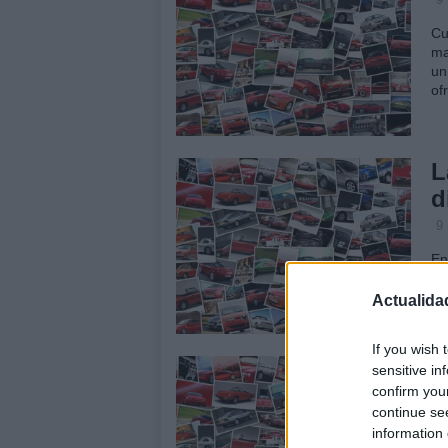
Cu
ma
un
of
L
d
9
En
nu
Vo
Actualida
va
If you wish 
C
sensitive in
confirm you
d
continue se
9
information 