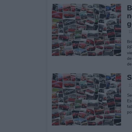
B
n
g
1
Br
RF
vi
de
d
S
1
Se
Es
fa
po