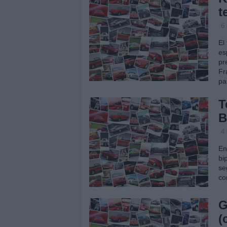
t
6
El
es
pr
Fr
pa
T
B
4
En
bi
se
co
G
(