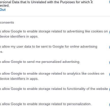
ersonal Data that Is Unrelated with the Purposes for which it
udad y tres por ciento en la carretera por…
lected.
Out
l nuevo Seat León Cupra R ya está
consents
 la venta en España
 marzo, 2020
o allow Google to enable storage related to advertising like cookies on
evice identifiers in apps.
as ser presentado por todo lo alto en el último Salón de
ankfurt, el nuevo Seat León Cupra R inicia su comercialización
Có
o allow my user data to be sent to Google for online advertising
 todos los mercados europeos, el español incluido. Esta nueva
s.
ST
ición del León Cupra más deportivo es el…
co
to allow Google to send me personalized advertising.
l Seat Leon Cupra R cara a cara
on el Volkswagen Golf R y el
o allow Google to enable storage related to analytics like cookies on
cirocco
evice identifiers in apps.
 marzo, 2020
o allow Google to enable storage related to functionality of the website
n la llegada del último y más potente modelo de la historia de la
rma automovilística SEAT, el León Cupra R, han llegado también
s inevitables comparaciones a cerca de su precio y prestaciones
o allow Google to enable storage related to personalization.
 relación a los otros grandes…