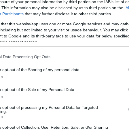
losure of your personal information by third parties on the IAB’s list of
ll
 es oficial, Sony acaba de anunciar que la versión definitiva del
. This information may also be disclosed by us to third parties on the
IA
an Turismo 5 para Play Station 3 se comercializará a partir de
rzo de 2010 en Japón. El lanzamiento será escalonado por
Participants
that may further disclose it to other third parties.
ntinentes pero debería llegar a Europa…
 that this website/app uses one or more Google services and may gath
including but not limited to your visit or usage behaviour. You may click 
ord F-Series Super Duty
 to Google and its third-party tags to use your data for below specifi
ogle consent section.
 marzo, 2020
rd F-Series ha tenido el mejor margen de venta en un período
l Data Processing Opt Outs
 32 años consecutivos. No es de extrañar entonces que Ford
esente y salga elegido con todos sus vehículos para el modelo
l año 2011. La gran F-Series…
o opt-out of the Sharing of my personal data.
In
Aná
o opt-out of the Sale of my Personal Data.
en 
yundai. Detalle de sus precios para
in
In
l año 2010. Hyundai Accent 2010
Sá
to opt-out of processing my Personal Data for Targeted
 marzo, 2020
ing.
In
 gran noticia para la actualización del Hyundai Accent 2010 es
 eficiencia con el combustible. El fabricante coreano ha
o opt-out of Collection, Use, Retention, Sale, and/or Sharing
nseguido mejorar el promedio para el cuatro por ciento en la