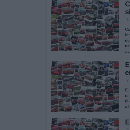
C
s
1
Co
In
de
ne
av
E
e
9
El
es
Mi
al
E
9