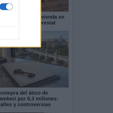
mo proteger tu vivienda en
interfaz urbano-forestal
 compra del ático de
amberí por 6,3 millones:
talles y controversias