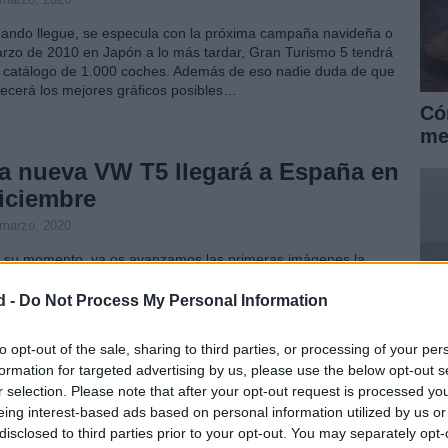
ando llegue, se especula con la próxima campaña navideña o
rzo de 2010 en Japón a lo más tardar, Gran Turismo 5 tendrá
 catálogo de 1.000 coches. Además de eso nadie duda de que
recerá los mejores gráficos posibles…
Có
me
a nueva VW T5 llegará a España en
iciembre
 marzo, 2020
 su momento, ya os avanzamos las primeras imágenes la
eva versión del monovolumen más exitoso de todos tiempos: la
lkswagen T5. Aunque a lo largo de los años, este modelo ha ido
d -
Do Not Process My Personal Information
riando hacia la furgoneta industrial o recreativa,…
to opt-out of the sale, sharing to third parties, or processing of your per
onfirmado: el GT5 no llegará hasta
formation for targeted advertising by us, please use the below opt-out s
r selection. Please note that after your opt-out request is processed y
espués de marzo 2010 (con vídeo)
Im
eing interest-based ads based on personal information utilized by us or
 marzo, 2020
disclosed to third parties prior to your opt-out. You may separately opt-
hu