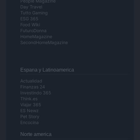
People Magazine
Day Travel
Tutto Gaming
ESG 365
Food Wiki
FuturoDonna
HomeMagazine
SecondHomeMagazine
Espana y Latinoamerica
Actualidad
Finanzas 24
Investindo 365
Think.es
Viajar 365
ES Newz
Pet Story
Encocina
Norte america