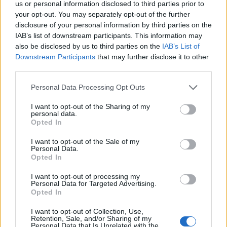
us or personal information disclosed to third parties prior to
verdadero amor
your opt-out. You may separately opt-out of the further
9 julio, 2021
disclosure of your personal information by third parties on the
IAB’s list of downstream participants. This information may
also be disclosed by us to third parties on the
IAB’s List of
¿Por qué damos los besos en la
Downstream Participants
that may further disclose it to other
boca? Tiene una explicación
third parties.
científica
6 julio, 2021
Please note that this website/app uses one or more Google
Personal Data Processing Opt Outs
services and may gather and store information including but
not limited to your visit or usage behaviour. You may click to
I want to opt-out of the Sharing of my
Un menor belga de 11 años se
personal data.
grant or deny consent to Google and its third-party tags to
graduó de Física en sólo 9 meses
Opted In
use your data for below specified purposes in below Google
6 julio, 2021
consent section.
I want to opt-out of the Sale of my
Personal Data.
Un estudio afirma que las madres
Opted In
que se quejan pueden criar a sus
I want to opt-out of processing my
hijas con éxito
Personal Data for Targeted Advertising.
3 julio, 2021
Opted In
I want to opt-out of Collection, Use,
Un estudiante se toma unas
Retention, Sale, and/or Sharing of my
Personal Data that Is Unrelated with the
vacaciones de 50.000 dólares