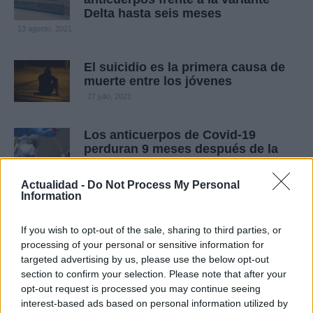
Delta hasta seis meses
13 agosto, 2021
El suicidio es la primera causa de
muerte entre los jóvenes
27 julio, 2021
Los anticuerpos de Covid-19
perduran 9 meses después de la
infección
19 julio, 2021
Actualidad -
Do Not Process My Personal
Information
Una estudiante bebe té durante una
semana: esto es lo que le ocurre a
If you wish to opt-out of the sale, sharing to third parties, or
su cuerpo
processing of your personal or sensitive information for
targeted advertising by us, please use the below opt-out
19 julio, 2021
section to confirm your selection. Please note that after your
opt-out request is processed you may continue seeing
Según la ciencia, amamos a tres
interest-based ads based on personal information utilized by
personas, pero sólo una es el