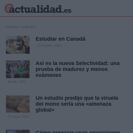
×
Home
»
estudio
Estudiar en Canadá
23 octubre, 2023
Política
Ciencia y
Tecnología
Así es la nueva Selectividad: una
Crónica
prueba de madurez y menos
Deportes
exámenes
Economía
29 julio, 2022
Salud y Bienestar
Internacional
Un estudio predijo que la viruela
Gente
del mono sería una «amenaza
Viajes
global»
Musica
23 mayo, 2022
Cómo preparar unas oposiciones