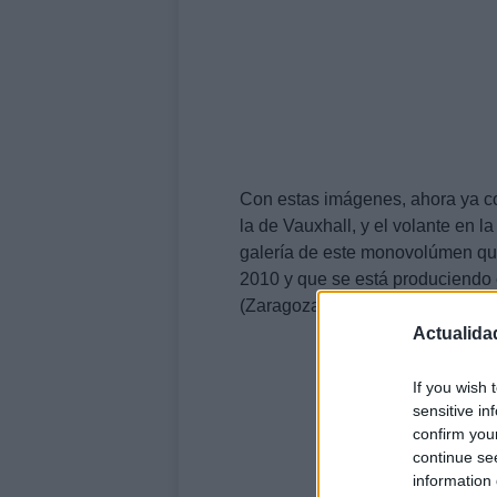
Con estas imágenes, ahora ya con
la de Vauxhall, y el volante en 
galería de este monovolúmen qu
2010 y que se está produciendo 
(Zaragoza).
Actualida
If you wish 
sensitive in
confirm you
continue se
information 