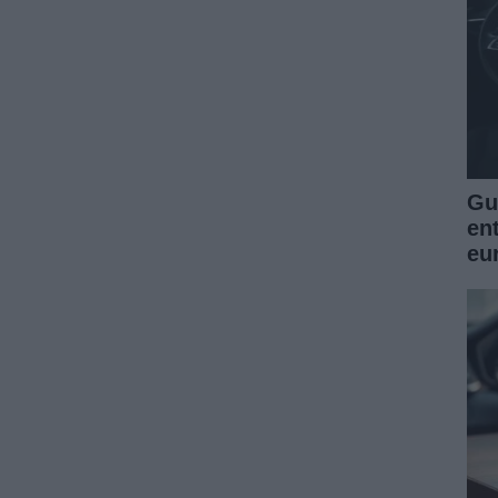
Guí
en
eu