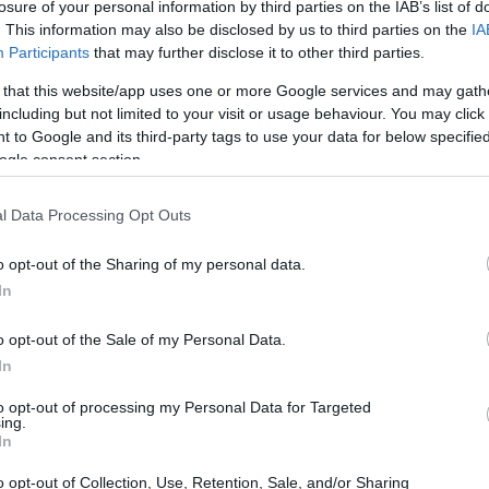
losure of your personal information by third parties on the IAB’s list of
. This information may also be disclosed by us to third parties on the
IA
Participants
that may further disclose it to other third parties.
 that this website/app uses one or more Google services and may gath
including but not limited to your visit or usage behaviour. You may click 
 to Google and its third-party tags to use your data for below specifi
ogle consent section.
l Data Processing Opt Outs
Có
es
o opt-out of the Sharing of my personal data.
me
In
Es
o opt-out of the Sale of my Personal Data.
In
to opt-out of processing my Personal Data for Targeted
rvar como el
Meriva
dispone de un ambiente interior
ing.
In
tá al alcance y cualquier acción es sencilla de
spondrá de los mejores acabados y de un amplio
o opt-out of Collection, Use, Retention, Sale, and/or Sharing