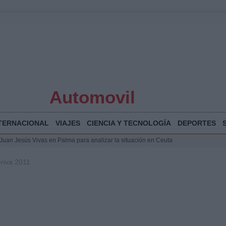
Automovil
TERNACIONAL
VIAJES
CIENCIA Y TECNOLOGÍA
DEPORTES
a Juan Jesús Vivas en Palma para analizar la situación en Ceuta
la Illa Plana: Menorca apuesta por el deporte náutico sostenible
riva 2011
 y humanitario en Ceuta tras la llegada masiva de migrantes
o de Chamberí por 6,3 millones: detalles y controversias
 Bogotá 2026: fecha, recorrido y actividades especiales