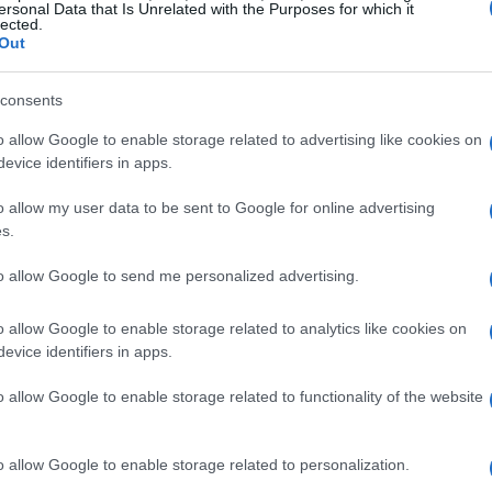
r en el interior y en los asientos que nunca la marca
ersonal Data that Is Unrelated with the Purposes for which it
lected.
i por algo destaca este modelo es por su solucion
Out
idad a la hora de la entrada al vehñiculo, tanto en la
ra gracias al sistema de apertura FlexDoor (de casi
consents
o. Este diseño optimiza el tamaño de la apertura de la
Gu
as
ocupa la rueda trasera. Al colocar las bisagras de la
o allow Google to enable storage related to advertising like cookies on
ga
evice identifiers in apps.
 entrada y salida, así como el espacio del coche es
 a destacar de esta nueva generación del
Meriva
, a
o allow my user data to be sent to Google for online advertising
 ayer ya os comentamos, son la multitud de huecos
s.
s, lo que lo hacen especialmente apropiado para
alanca de cambios más elevada y gracias a la
to allow Google to send me personalized advertising.
eléctrico (desaparece la palanca), se gana espacio en
n la parte trasera el
Meriva
dispone de asientos
o allow Google to enable storage related to analytics like cookies on
guración de cabina adaptable con sólo deslizar los
evice identifiers in apps.
ingún asiento. Más
fotos
del
Opel
Meriva
2011Vía
o allow Google to enable storage related to functionality of the website
IVA
MERIVA 2010
MERIVA NUEVO FOTOS
o allow Google to enable storage related to personalization.
Co
EVA CHEVROLET MERIVA
NUEVA OPEL MERIVA