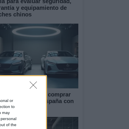
ía para evaluar seguridad,
rantía y equipamiento de
ches chinos
ía definitiva para comprar
ches chinos en España con
sonal or
ection to
guridad
ou may
 personal
out of the