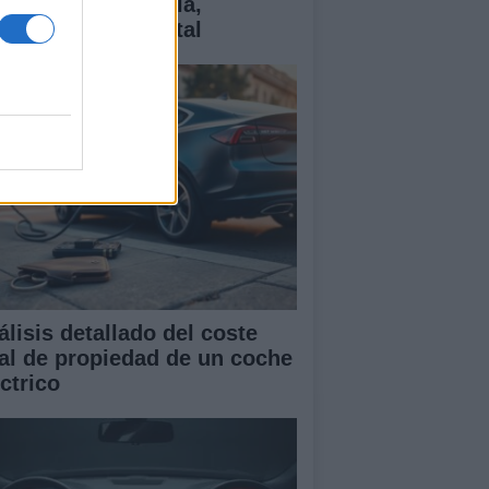
ctricos: tecnología,
antías y coste total
álisis detallado del coste
tal de propiedad de un coche
ctrico