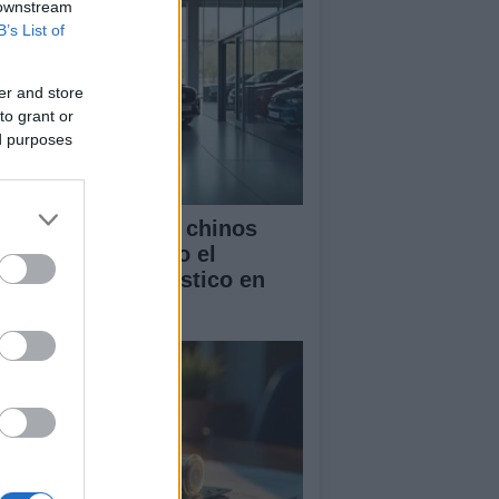
 downstream
B’s List of
er and store
to grant or
ed purposes
mo los vehículos chinos
tán transformando el
rcado automovilístico en
paña