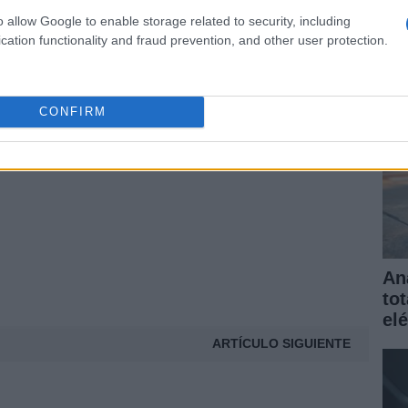
elé
o allow Google to enable storage related to security, including
gar
NUEVO MERIVA FOTOS
NUEVO MODELO DEL MERIVA
cation functionality and fraud prevention, and other user protection.
OPEL MERIVA
OPEL MERIVA NUEVO
© Riproduzione riservata
CONFIRM
t
An
to
elé
ARTÍCULO SIGUIENTE