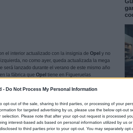
Gu
ga
co
 el interior actualizado con la insignia de
Opel
y no
la izquierda, no como ayer, queda actualizada la mega
e será lanzado durante el verano de este mismo año
en la fábrica que
Opel
tiene en Figueruelas
d -
Do Not Process My Personal Information
Gu
co
to opt-out of the sale, sharing to third parties, or processing of your per
formation for targeted advertising by us, please use the below opt-out s
se
r selection. Please note that after your opt-out request is processed y
eing interest-based ads based on personal information utilized by us or
disclosed to third parties prior to your opt-out. You may separately opt-