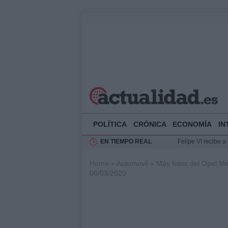
POLÍTICA
CRÓNICA
ECONOMÍA
IN
EN TIEMPO REAL
Felipe VI recibe 
Rehabilitación de 
Home
»
Automovil
»
Más fotos del Opel Me
Impacto económico
06/03/2020
La compra del átic
Ciclovía Nocturna