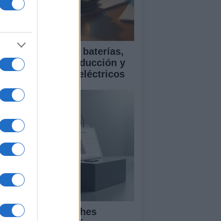
ía para comparar baterías,
istencias a la conducción y
rantía en coches eléctricos
mparativa de coches