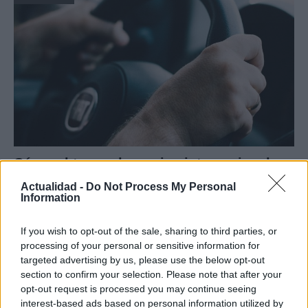
Cómo obtener el permiso internacional
para conducir y viajar por todo el mundo
Actualidad -
Do Not Process My Personal
Information
La International Drivers Association te ofrece la posibilidad…
If you wish to opt-out of the sale, sharing to third parties, or
processing of your personal or sensitive information for
AUTOMOVIL
targeted advertising by us, please use the below opt-out
section to confirm your selection. Please note that after your
opt-out request is processed you may continue seeing
interest-based ads based on personal information utilized by