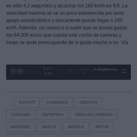
en sólo 4,1 segundos y alcanzar los 160 km/h en 9,9. La
velocidad máxima se ve un poco entorpecida por tanto
apoyo aerodinámico y únicamente puede llegar a 245
km/h. Además, no conozco a nadie que se pueda gastar
los 64.200 euros que cuesta este coche de carreras y
luego se ande preocupando de si gasta mucho o no. Vía
0:28 /
Ad
hub
Media
POWERED
1
/
4
3:09
BY
BUGATTI
CARRERAS
CIRCUITO
CONSUMO
DEPORTIVO
FIBRA DE CARBONO
IMAGENES
MARCA
MODELO
MOTOR