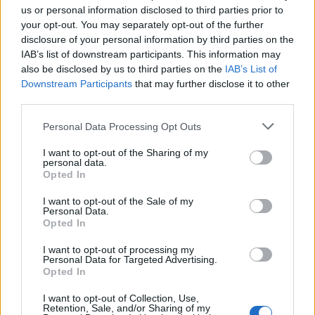
us or personal information disclosed to third parties prior to
your opt-out. You may separately opt-out of the further
disclosure of your personal information by third parties on the
IAB’s list of downstream participants. This information may
also be disclosed by us to third parties on the
IAB’s List of
Downstream Participants
that may further disclose it to other
third parties.
Compra tu coche de segunda mano en
Please note that this website/app uses one or more Google
Heycar
Personal Data Processing Opt Outs
services and may gather and store information including but
¿Estás pensando en renovar tu coche? Apostar por…
not limited to your visit or usage behaviour. You may click to
I want to opt-out of the Sharing of my
personal data.
grant or deny consent to Google and its third-party tags to
Opted In
use your data for below specified purposes in below Google
AUTOMOVIL
consent section.
I want to opt-out of the Sale of my
Personal Data.
Opted In
I want to opt-out of processing my
Personal Data for Targeted Advertising.
Opted In
I want to opt-out of Collection, Use,
Retention, Sale, and/or Sharing of my