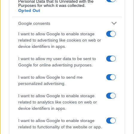
Personal Data that Is Unrelated with the
Purposes for which it was collected.
Opted Out
Guía completa para la inspección técnica
Google consents
de vehículos clásicos y veteranos
I want to allow Google to enable storage
Conoce todo lo necesario sobre la ITV en…
related to advertising like cookies on web or
device identifiers in apps.
AUTOMOVIL
I want to allow my user data to be sent to
Google for online advertising purposes.
I want to allow Google to send me
personalized advertising.
I want to allow Google to enable storage
related to analytics like cookies on web or
device identifiers in apps.
I want to allow Google to enable storage
related to functionality of the website or app.
Las 100 mujeres que están transformando