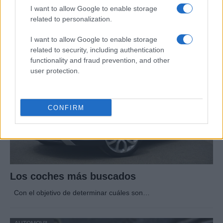
la industria automotriz en 2025
I want to allow Google to enable storage
related to personalization.
Un vistazo a las mujeres que marcan la…
I want to allow Google to enable storage
related to security, including authentication
AUTOMOVIL
functionality and fraud prevention, and other
user protection.
CONFIRM
Los coches más buscados
Con el objetivo de determinar cuáles son…