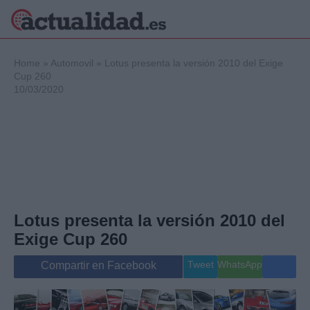
×
Home
»
Automovil
»
Lotus presenta la versión 2010 del Exige
Cup 260
10/03/2020
Política
Ciencia y
Tecnología
Crónica
Deportes
Economía
Salud y Bienestar
Lotus presenta la versión 2010 del
Internacional
Exige Cup 260
Gente
Viajes
Tweet
WhatsApp
Compartir en Facebook
Musica