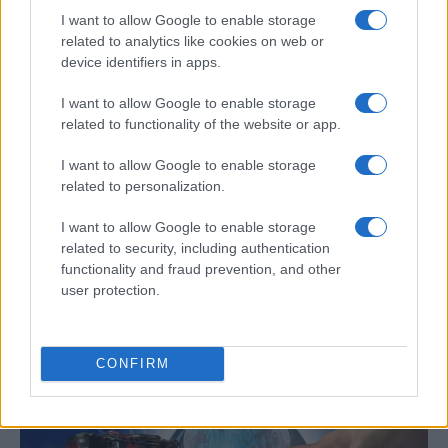
CIENCIA Y TECNOLOGÍA
I want to allow Google to enable storage
related to analytics like cookies on web or
device identifiers in apps.
I want to allow Google to enable storage
related to functionality of the website or app.
I want to allow Google to enable storage
related to personalization.
I want to allow Google to enable storage
Un hombre compra el primer mensaje
related to security, including authentication
functionality and fraud prevention, and other
SMS de la historia por 107.000 euros
user protection.
Un canadiense compra el primer mensaje de texto…
CONFIRM
CIENCIA Y TECNOLOGÍA