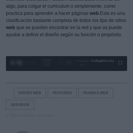
algo, para colgar el curriculum o simplemente, como
practica para aprender a hacer páginas
web
.Esta es una
clasificación bastante completa de todos los tipo de sitios
web
que se pueden encontrar en la red y que os puede
ayudar a definir el diseño según su función o propósito.
0:29 /
Ad
hub
Media
POWERED
1
/
4
4:27
BY
DISEÑO WEB
FEATURED
PAGINAS WEB
SERVIDOR
© Riproduzione riservata