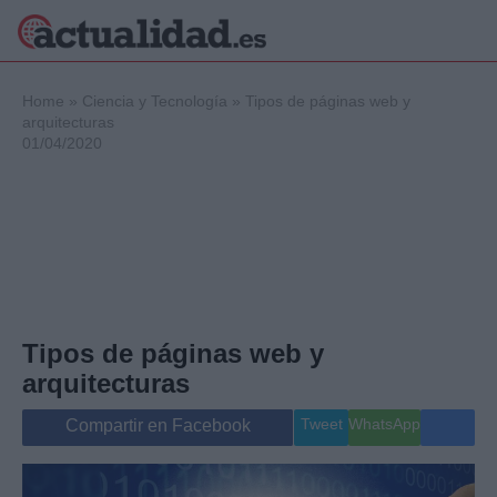
×
Home
»
Ciencia y Tecnología
»
Tipos de páginas web y
arquitecturas
01/04/2020
Política
Ciencia y
Tecnología
Crónica
Deportes
Economía
Salud y Bienestar
Tipos de páginas web y
Internacional
arquitecturas
Gente
Viajes
Tweet
WhatsApp
Compartir en Facebook
Musica