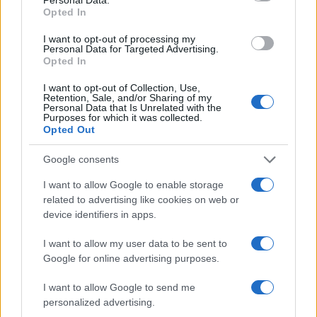
Opted In
Un eclipse solar es un espectáculo natural que…
I want to opt-out of processing my
Personal Data for Targeted Advertising.
Opted In
CIENCIA Y TECNOLOGÍA
I want to opt-out of Collection, Use,
Retention, Sale, and/or Sharing of my
Personal Data that Is Unrelated with the
Purposes for which it was collected.
Opted Out
Google consents
I want to allow Google to enable storage
related to advertising like cookies on web or
device identifiers in apps.
Cómo elegir una carrera STEAM: perfiles
I want to allow my user data to be sent to
emergentes y competencias clave
Google for online advertising purposes.
Descubre cómo elegir la mejor opción en STEAM:…
I want to allow Google to send me
personalized advertising.