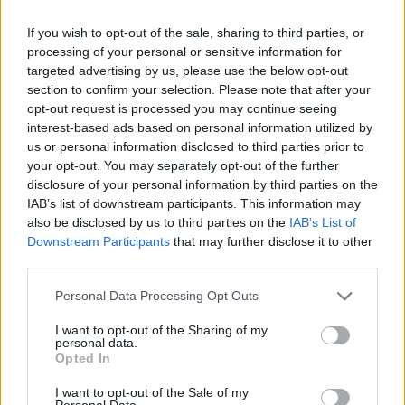
If you wish to opt-out of the sale, sharing to third parties, or
Guía para definir intereses y
processing of your personal or sensitive information for
competencias en carreras STEAM
targeted advertising by us, please use the below opt-out
section to confirm your selection. Please note that after your
Identifica tus intereses y competencias en datos, IA,…
opt-out request is processed you may continue seeing
interest-based ads based on personal information utilized by
us or personal information disclosed to third parties prior to
CIENCIA Y TECNOLOGÍA
your opt-out. You may separately opt-out of the further
disclosure of your personal information by third parties on the
IAB’s list of downstream participants. This information may
also be disclosed by us to third parties on the
IAB’s List of
Downstream Participants
that may further disclose it to other
third parties.
Please note that this website/app uses one or more Google
Personal Data Processing Opt Outs
services and may gather and store information including but
not limited to your visit or usage behaviour. You may click to
I want to opt-out of the Sharing of my
personal data.
grant or deny consent to Google and its third-party tags to
Opted In
use your data for below specified purposes in below Google
Protocolos de seguridad ocular y
consent section.
I want to opt-out of the Sale of my
consejos para fotografiar eclipses solares
Personal Data.