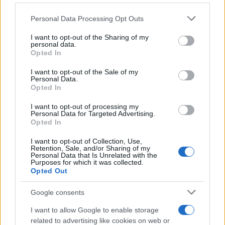
Please note that this website/app uses one or more Google
Personal Data Processing Opt Outs
services and may gather and store information including but
not limited to your visit or usage behaviour. You may click to
I want to opt-out of the Sharing of my
personal data.
grant or deny consent to Google and its third-party tags to
Opted In
use your data for below specified purposes in below Google
consent section.
I want to opt-out of the Sale of my
Personal Data.
Opted In
Cómo elegir una carrera STEAM: perfiles
I want to opt-out of processing my
Personal Data for Targeted Advertising.
emergentes y competencias clave
Opted In
Descubre cómo elegir la mejor opción en STEAM:…
I want to opt-out of Collection, Use,
Retention, Sale, and/or Sharing of my
Personal Data that Is Unrelated with the
Purposes for which it was collected.
CIENCIA Y TECNOLOGÍA
Opted Out
Google consents
I want to allow Google to enable storage
related to advertising like cookies on web or