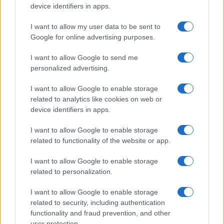
device identifiers in apps.
I want to allow my user data to be sent to
Google for online advertising purposes.
I want to allow Google to send me
Super Street Fighter IV: más información
personalized advertising.
sobre Juri, la nueva guerrera
I want to allow Google to enable storage
Los juegos de lucha, orientados sin duda a…
related to analytics like cookies on web or
device identifiers in apps.
CIENCIA Y TECNOLOGÍA
I want to allow Google to enable storage
related to functionality of the website or app.
I want to allow Google to enable storage
related to personalization.
I want to allow Google to enable storage
related to security, including authentication
functionality and fraud prevention, and other
user protection.