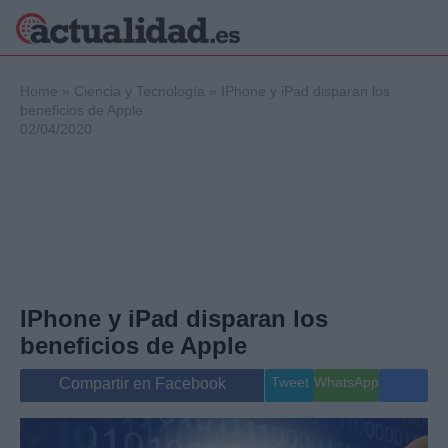
×
Home
»
Ciencia y Tecnología
»
IPhone y iPad disparan los
beneficios de Apple
02/04/2020
Política
Ciencia y
Tecnología
Crónica
Deportes
Economía
Salud y Bienestar
IPhone y iPad disparan los
Internacional
beneficios de Apple
Gente
Viajes
Tweet
WhatsApp
Compartir en Facebook
Musica