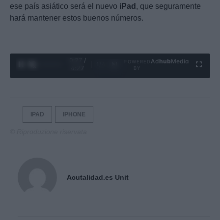
ese país asiático será el nuevo
iPad
, que seguramente
hará mantener estos buenos números.
0:28 /
Ad
hub
Media
POWERED
1
/
4
4:27
BY
IPAD
IPHONE
© Riproduzione riservata
Acutalidad.es Unit