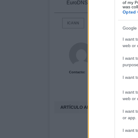
of my P
EuroDNS. Vía
was col
Opted 
ICANN
Google 
I want t
Acutalidad.es Uni
web or d
I want t
purpose
Contacto:
I want 
I want t
web or d
ARTÍCULO ANTERIOR
I want t
or app.
I want t