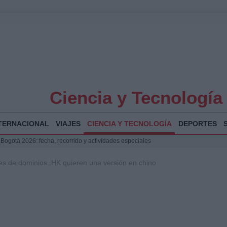
Ciencia y Tecnología
TERNACIONAL
VIAJES
CIENCIA Y TECNOLOGÍA
DEPORTES
 Bogotá 2026: fecha, recorrido y actividades especiales
a Juan Jesús Vivas en Palma para analizar la situación en Ceuta
s de dominios .HK quieren una versión en chino
la Illa Plana: Menorca apuesta por el deporte náutico sostenible
puesta del Gobierno ante la crisis migratoria en Ceuta