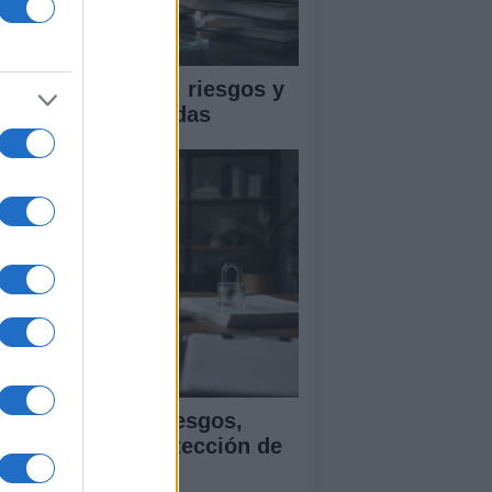
ica en IA: marcos, riesgos y
tigaciones aplicadas
ía para evaluar sesgos,
ansparencia y protección de
tos en IA