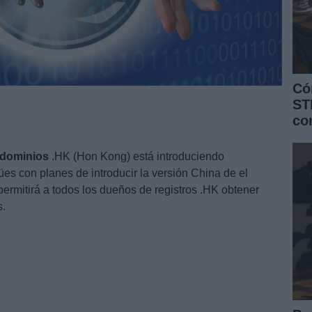
Có
ST
co
dominios
.HK (Hon Kong) está introduciendo
ües con planes de introducir la versión China de el
permitirá a todos los dueños de registros .HK obtener
s.