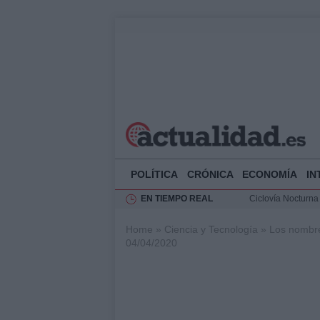
POLÍTICA
CRÓNICA
ECONOMÍA
IN
EN TIEMPO REAL
Ciclovía Nocturna
Felipe VI recibe 
Home
»
Ciencia y Tecnología
»
Los nombre
Rehabilitación de 
04/04/2020
Análisis de la res