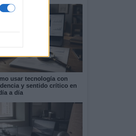
mo usar tecnología con
idencia y sentido crítico en
día a día