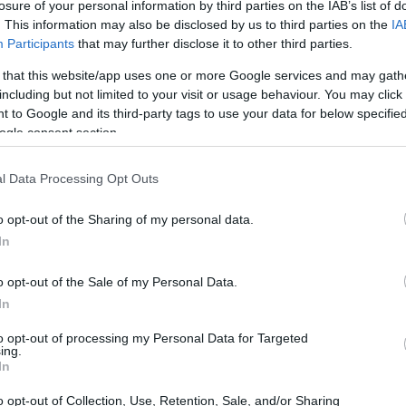
losure of your personal information by third parties on the IAB’s list of
. This information may also be disclosed by us to third parties on the
IA
Participants
that may further disclose it to other third parties.
 that this website/app uses one or more Google services and may gath
including but not limited to your visit or usage behaviour. You may click 
 to Google and its third-party tags to use your data for below specifi
ogle consent section.
l Data Processing Opt Outs
UJ
pr
o opt-out of the Sharing of my personal data.
20
In
o opt-out of the Sale of my Personal Data.
In
chino
, este tipo de dominio ccTLD se vana duplicar, y
to opt-out of processing my Personal Data for Targeted
dos aquellos que ya le hayan echado el guante a uno
ing.
In
Si te interesa saber más sobre estos tipos de
dominios
trar algún nombre de dominio .HK, puedes dirigirte a
o opt-out of Collection, Use, Retention, Sale, and/or Sharing