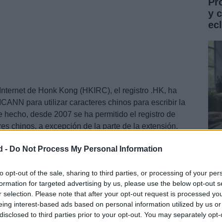
Pr
y 
ec
Internet de Honk Kong (HKIRC), el registro .HK, ha
ICANN para utilizar caracteres chinos para escribir la
e hecho, desde 2007 se ha permitido el registro de
es chinos, a excepción de la parte de la extensión.
d -
Do Not Process My Personal Information
Gu
co
to opt-out of the sale, sharing to third parties, or processing of your per
formation for targeted advertising by us, please use the below opt-out s
ST
r selection. Please note that after your opt-out request is processed y
eing interest-based ads based on personal information utilized by us or
disclosed to third parties prior to your opt-out. You may separately opt-