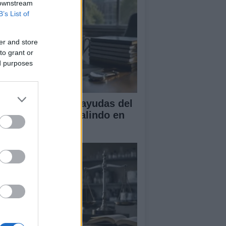
 downstream
B’s List of
er and store
to grant or
ed purposes
A obtiene cuatro ayudas del
ograma Beatriz Galindo en
26