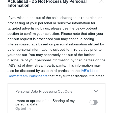
Actualidad -
Do Not Process My Personal
Information
Protocolos de seguridad ocular y
If you wish to opt-out of the sale, sharing to third parties, or
consejos para fotografiar eclipses solares
processing of your personal or sensitive information for
targeted advertising by us, please use the below opt-out
Un eclipse solar es un espectáculo natural que…
section to confirm your selection. Please note that after your
opt-out request is processed you may continue seeing
interest-based ads based on personal information utilized by
CIENCIA Y TECNOLOGÍA
us or personal information disclosed to third parties prior to
your opt-out. You may separately opt-out of the further
disclosure of your personal information by third parties on the
IAB’s list of downstream participants. This information may
also be disclosed by us to third parties on the
IAB’s List of
Downstream Participants
that may further disclose it to other
third parties.
Please note that this website/app uses one or more Google
Personal Data Processing Opt Outs
services and may gather and store information including but
not limited to your visit or usage behaviour. You may click to
I want to opt-out of the Sharing of my
personal data.
Cómo elegir una carrera STEAM: perfiles
grant or deny consent to Google and its third-party tags to
Opted In
use your data for below specified purposes in below Google
emergentes y competencias clave