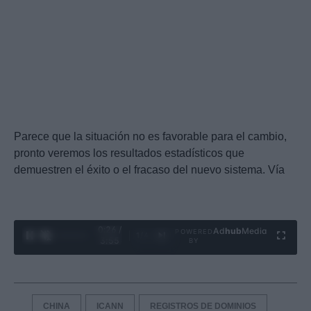
Parece que la situación no es favorable para el cambio,
pronto veremos los resultados estadísticos que
demuestren el éxito o el fracaso del nuevo sistema. Vía
0:27 /
Ad
hub
Media
POWERED
1
/
4
3:55
BY
CHINA
ICANN
REGISTROS DE DOMINIOS