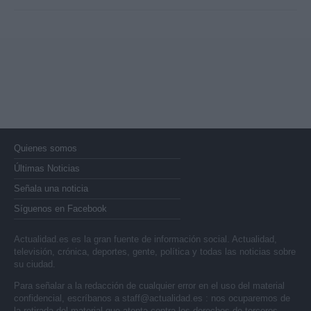
Quienes somos
Últimas Noticias
Señala una noticia
Síguenos en Facebook
Actualidad.es es la gran fuente de información social. Actualidad,
televisión, crónica, deportes, gente, política y todas las noticias sobre
su ciudad.
Para señalar a la redacción de cualquier error en el uso del material
confidencial, escríbanos a
staff@actualidad.es
: nos ocuparemos de
la retirada del material que atenta contra los derechos de terceros.