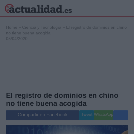
×
Home
»
Ciencia y Tecnología
»
El registro de dominios en chino
no tiene buena acogida
05/04/2020
Política
Ciencia y
Tecnología
Crónica
Deportes
Economía
Salud y Bienestar
El registro de dominios en chino
Internacional
no tiene buena acogida
Gente
Viajes
Tweet
WhatsApp
Compartir en Facebook
Musica