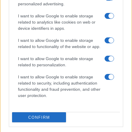
CIENCIA Y TECNOLOGÍA
personalized advertising.
I want to allow Google to enable storage
related to analytics like cookies on web or
device identifiers in apps.
I want to allow Google to enable storage
related to functionality of the website or app.
I want to allow Google to enable storage
related to personalization.
Preview: Marvel Super Hero Squad, más
I want to allow Google to enable storage
superhéroes para Nintendo Wii
related to security, including authentication
functionality and fraud prevention, and other
Los fans de Nintendo Wii y los superhéroes…
user protection.
CIENCIA Y TECNOLOGÍA
CONFIRM