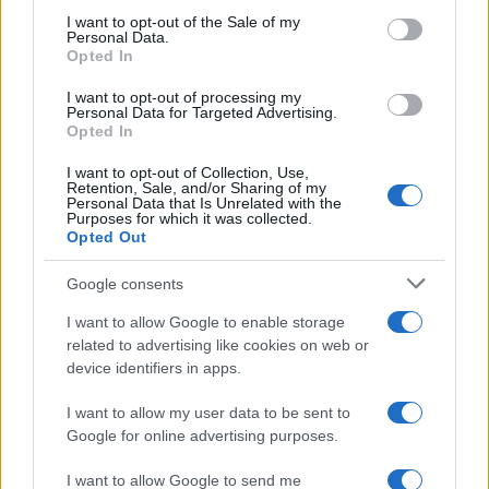
consent section.
I want to opt-out of the Sale of my
Descubre cómo elegir la mejor opción en STEAM:…
Personal Data.
Opted In
I want to opt-out of processing my
CIENCIA Y TECNOLOGÍA
Personal Data for Targeted Advertising.
Opted In
I want to opt-out of Collection, Use,
Retention, Sale, and/or Sharing of my
Personal Data that Is Unrelated with the
Purposes for which it was collected.
Opted Out
Google consents
I want to allow Google to enable storage
related to advertising like cookies on web or
Un hombre compra el primer mensaje
device identifiers in apps.
SMS de la historia por 107.000 euros
I want to allow my user data to be sent to
Un canadiense compra el primer mensaje de texto…
Google for online advertising purposes.
I want to allow Google to send me