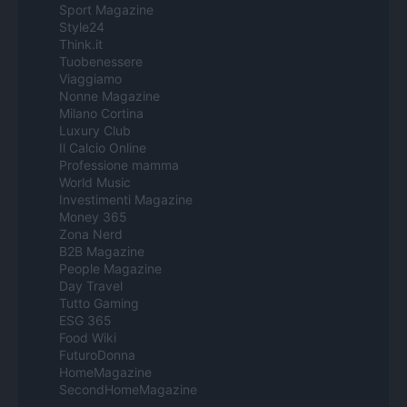
Sport Magazine
Style24
Think.it
Tuobenessere
Viaggiamo
Nonne Magazine
Milano Cortina
Luxury Club
Il Calcio Online
Professione mamma
World Music
Investimenti Magazine
Money 365
Zona Nerd
B2B Magazine
People Magazine
Day Travel
Tutto Gaming
ESG 365
Food Wiki
FuturoDonna
HomeMagazine
SecondHomeMagazine