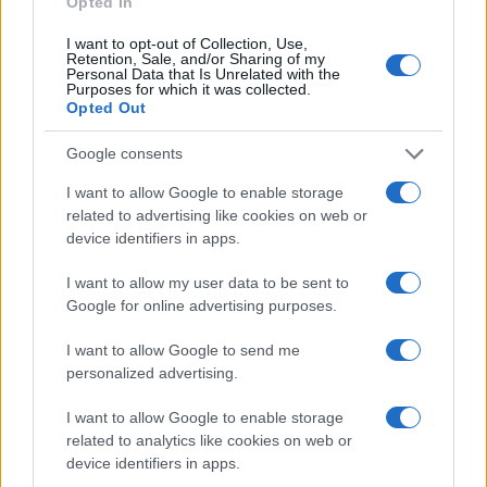
Opted In
I want to opt-out of Collection, Use,
Retention, Sale, and/or Sharing of my
Personal Data that Is Unrelated with the
Purposes for which it was collected.
Opted Out
Cómo elegir una carrera STEAM: perfiles
Google consents
emergentes y competencias clave
I want to allow Google to enable storage
related to advertising like cookies on web or
Descubre cómo elegir la mejor opción en STEAM:…
device identifiers in apps.
I want to allow my user data to be sent to
CIENCIA Y TECNOLOGÍA
Google for online advertising purposes.
I want to allow Google to send me
personalized advertising.
I want to allow Google to enable storage
related to analytics like cookies on web or
device identifiers in apps.