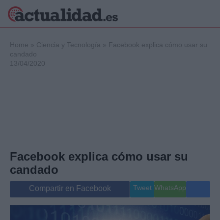
×
Home
»
Ciencia y Tecnología
»
Facebook explica cómo usar su
candado
13/04/2020
Política
Ciencia y
Tecnología
Crónica
Deportes
Economía
Salud y Bienestar
Facebook explica cómo usar su
Internacional
candado
Gente
Viajes
Tweet
WhatsApp
Compartir en Facebook
Musica