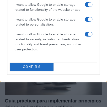
I want to allow Google to enable storage
related to functionality of the website or app.
Eclipse solar 2026: Todo lo que necesitas
I want to allow Google to enable storage
saber sobre el evento astronómico
related to personalization.
El 8 de abril de 2026, el cielo…
I want to allow Google to enable storage
related to security, including authentication
CIENCIA Y TECNOLOGÍA
functionality and fraud prevention, and other
user protection.
CONFIRM
Guía práctica para implementar principios