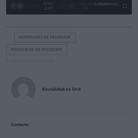
0:31 /
Ad
hub
Media
POWERED
1
/
4
3:09
BY
NOVEDADES DE FACEBOOK
PRIVACIDAD EN FACEBOOK
© Riproduzione riservata
Acutalidad.es Unit
Contacto: