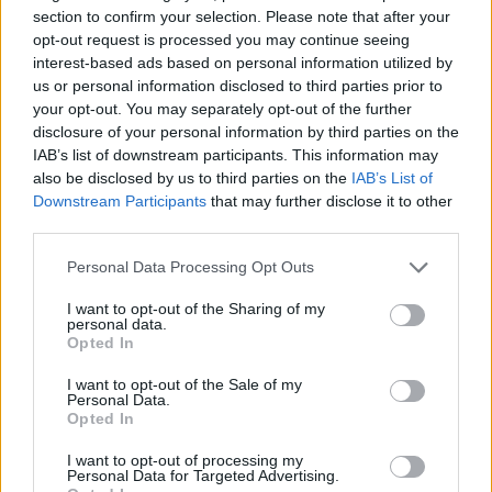
section to confirm your selection. Please note that after your
opt-out request is processed you may continue seeing
interest-based ads based on personal information utilized by
us or personal information disclosed to third parties prior to
your opt-out. You may separately opt-out of the further
disclosure of your personal information by third parties on the
IAB’s list of downstream participants. This information may
also be disclosed by us to third parties on the
IAB’s List of
Downstream Participants
that may further disclose it to other
third parties.
Protocolos de seguridad ocular y
Please note that this website/app uses one or more Google
Personal Data Processing Opt Outs
consejos para fotografiar eclipses solares
services and may gather and store information including but
not limited to your visit or usage behaviour. You may click to
I want to opt-out of the Sharing of my
Un eclipse solar es un espectáculo natural que…
personal data.
grant or deny consent to Google and its third-party tags to
Opted In
use your data for below specified purposes in below Google
consent section.
CIENCIA Y TECNOLOGÍA
I want to opt-out of the Sale of my
Personal Data.
Opted In
I want to opt-out of processing my
Personal Data for Targeted Advertising.