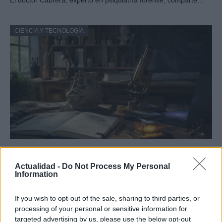
El doctor Cabrera, experto en psiquiatría forense, comparte…
CIENCIA Y TECNOLOGÍA
Guía para definir intereses y
competencias en carreras STEAM
Actualidad -
Do Not Process My Personal
Information
Identifica tus intereses y competencias en datos, IA,…
If you wish to opt-out of the sale, sharing to third parties, or
processing of your personal or sensitive information for
CIENCIA Y TECNOLOGÍA
targeted advertising by us, please use the below opt-out