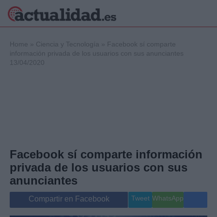
×
Home
»
Ciencia y Tecnología
»
Facebook sí comparte
información privada de los usuarios con sus anunciantes
13/04/2020
Política
Ciencia y
Tecnología
Crónica
Deportes
Economía
Salud y Bienestar
Facebook sí comparte información
Internacional
privada de los usuarios con sus
Gente
Viajes
anunciantes
Musica
Tweet
WhatsApp
Compartir en Facebook