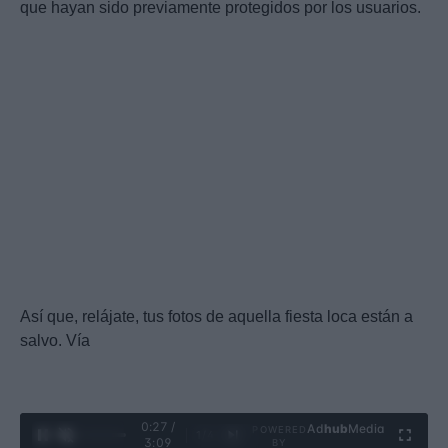
que hayan sido previamente protegidos por los usuarios.
Así que, relájate, tus fotos de aquella fiesta loca están a
salvo. Vía
0:28 /
Ad
hub
Media
POWERED
1
/
4
3:09
BY