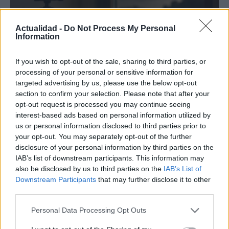
Actualidad -
Do Not Process My Personal
Information
If you wish to opt-out of the sale, sharing to third parties, or
processing of your personal or sensitive information for
Protocolos de seguridad ocular y
targeted advertising by us, please use the below opt-out
consejos para fotografiar eclipses solares
section to confirm your selection. Please note that after your
opt-out request is processed you may continue seeing
Un eclipse solar es un espectáculo natural que…
interest-based ads based on personal information utilized by
us or personal information disclosed to third parties prior to
your opt-out. You may separately opt-out of the further
CIENCIA Y TECNOLOGÍA
disclosure of your personal information by third parties on the
IAB’s list of downstream participants. This information may
also be disclosed by us to third parties on the
IAB’s List of
Downstream Participants
that may further disclose it to other
third parties.
Please note that this website/app uses one or more Google
Personal Data Processing Opt Outs
services and may gather and store information including but