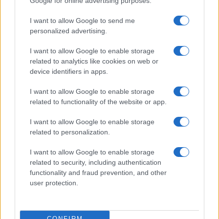
Google for online advertising purposes.
sobre Juri, la nueva guerrera
I want to allow Google to send me
Los juegos de lucha, orientados sin duda a…
personalized advertising.
I want to allow Google to enable storage
CIENCIA Y TECNOLOGÍA
related to analytics like cookies on web or
device identifiers in apps.
I want to allow Google to enable storage
related to functionality of the website or app.
I want to allow Google to enable storage
related to personalization.
I want to allow Google to enable storage
related to security, including authentication
Eclipse solar 2026: Todo lo que necesitas
functionality and fraud prevention, and other
user protection.
saber sobre el evento astronómico
El 8 de abril de 2026, el cielo…
CONFIRM