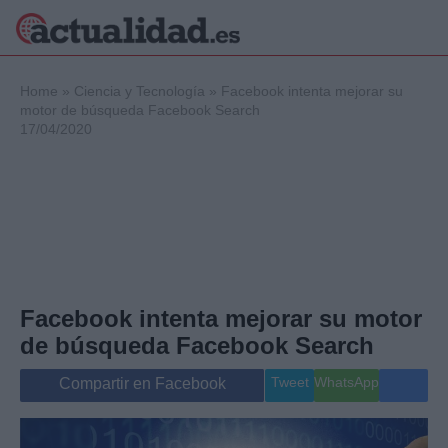
×
Home
»
Ciencia y Tecnología
»
Facebook intenta mejorar su
motor de búsqueda Facebook Search
17/04/2020
Política
Ciencia y
Tecnología
Crónica
Deportes
Economía
Salud y Bienestar
Facebook intenta mejorar su motor
Internacional
de búsqueda Facebook Search
Gente
Viajes
Tweet
WhatsApp
Compartir en Facebook
Musica