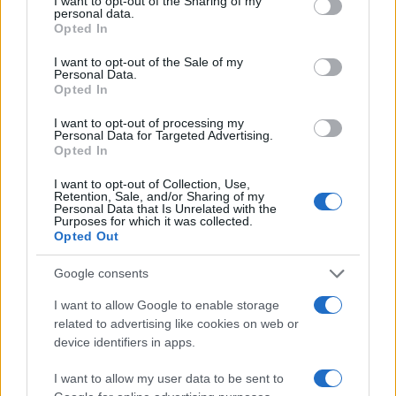
not limited to your visit or usage behaviour. You may click to
I want to opt-out of the Sharing of my
personal data.
grant or deny consent to Google and its third-party tags to
Opted In
use your data for below specified purposes in below Google
consent section.
Cómo elegir una carrera STEAM: perfiles
I want to opt-out of the Sale of my
Personal Data.
emergentes y competencias clave
Opted In
Descubre cómo elegir la mejor opción en STEAM:…
I want to opt-out of processing my
Personal Data for Targeted Advertising.
Opted In
CIENCIA Y TECNOLOGÍA
I want to opt-out of Collection, Use,
Retention, Sale, and/or Sharing of my
Personal Data that Is Unrelated with the
Purposes for which it was collected.
Opted Out
Google consents
I want to allow Google to enable storage
related to advertising like cookies on web or
device identifiers in apps.
I want to allow my user data to be sent to
Super Street Fighter IV: más información