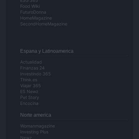
ESG 365
Food Wiki
FuturoDonna
HomeMagazine
SecondHomeMagazine
Espana y Latinoamerica
Actualidad
Finanzas 24
Investindo 365
Think.es
Viajar 365
ES Newz
Pet Story
Encocina
Norte america
Womanmagazine
Investing Plus
Newz