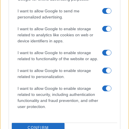
consejos para fotografiar eclipses solares
I want to allow Google to send me
Un eclipse solar es un espectáculo natural que…
personalized advertising.
I want to allow Google to enable storage
CIENCIA Y TECNOLOGÍA
related to analytics like cookies on web or
device identifiers in apps.
I want to allow Google to enable storage
related to functionality of the website or app.
I want to allow Google to enable storage
related to personalization.
I want to allow Google to enable storage
related to security, including authentication
Cómo elegir una carrera STEAM: perfiles
functionality and fraud prevention, and other
emergentes y competencias clave
user protection.
Descubre cómo elegir la mejor opción en STEAM:…
CONFIRM