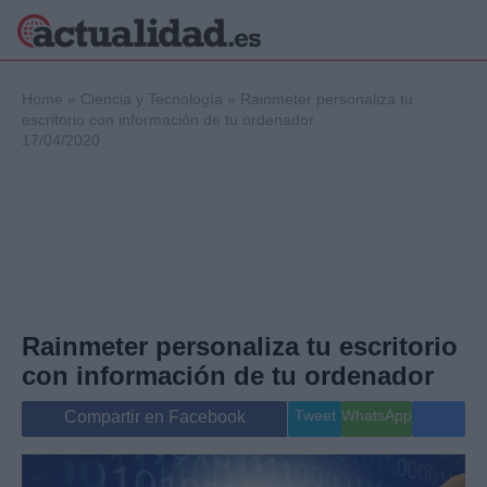
×
Home
»
Ciencia y Tecnología
»
Rainmeter personaliza tu
escritorio con información de tu ordenador
17/04/2020
Política
Ciencia y
Tecnología
Crónica
Deportes
Economía
Salud y Bienestar
Rainmeter personaliza tu escritorio
Internacional
con información de tu ordenador
Gente
Viajes
Tweet
WhatsApp
Compartir en Facebook
Musica