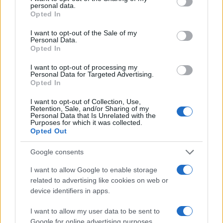
personal data.
grant or deny consent to Google and its third-party tags to
Opted In
use your data for below specified purposes in below Google
Ética en IA: marcos, riesgos y
consent section.
I want to opt-out of the Sale of my
Personal Data.
mitigaciones aplicadas
Opted In
La inteligencia artificial ética es fundamental para un…
I want to opt-out of processing my
Personal Data for Targeted Advertising.
Opted In
CIENCIA Y TECNOLOGÍA
I want to opt-out of Collection, Use,
Retention, Sale, and/or Sharing of my
Personal Data that Is Unrelated with the
Purposes for which it was collected.
Opted Out
Google consents
I want to allow Google to enable storage
related to advertising like cookies on web or
device identifiers in apps.
Protocolos de seguridad ocular y
I want to allow my user data to be sent to
Google for online advertising purposes.