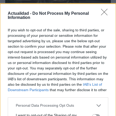
Actualidad -
Do Not Process My Personal
Information
If you wish to opt-out of the sale, sharing to third parties, or
processing of your personal or sensitive information for
Guía para definir intereses y
targeted advertising by us, please use the below opt-out
competencias en carreras STEAM
section to confirm your selection. Please note that after your
opt-out request is processed you may continue seeing
Identifica tus intereses y competencias en datos, IA,…
interest-based ads based on personal information utilized by
us or personal information disclosed to third parties prior to
your opt-out. You may separately opt-out of the further
CIENCIA Y TECNOLOGÍA
disclosure of your personal information by third parties on the
IAB’s list of downstream participants. This information may
also be disclosed by us to third parties on the
IAB’s List of
Downstream Participants
that may further disclose it to other
third parties.
Please note that this website/app uses one or more Google
Personal Data Processing Opt Outs
services and may gather and store information including but
not limited to your visit or usage behaviour. You may click to
I want to opt-out of the Sharing of my