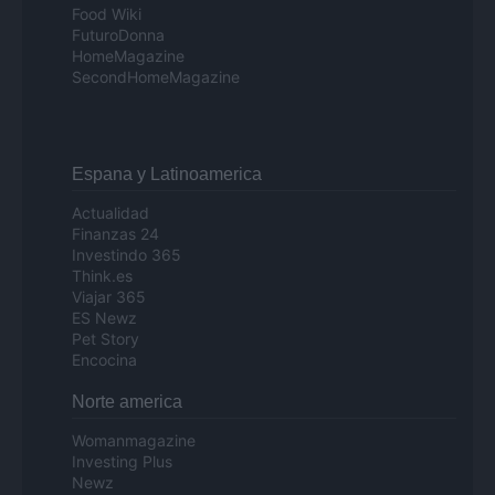
Food Wiki
FuturoDonna
HomeMagazine
SecondHomeMagazine
Espana y Latinoamerica
Actualidad
Finanzas 24
Investindo 365
Think.es
Viajar 365
ES Newz
Pet Story
Encocina
Norte america
Womanmagazine
Investing Plus
Newz