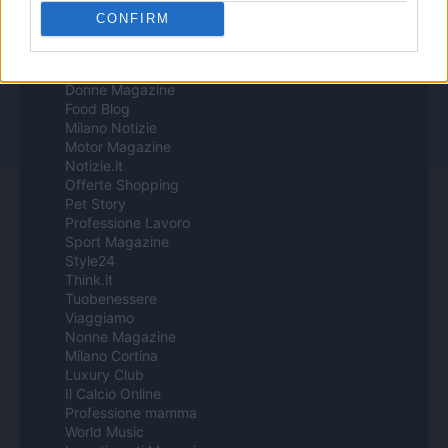
Italia
CONFIRM
Casa Magazine
Cineverse Magazine
Donne Magazine
Food Blog
Milano Notizie
Motor Magazine
Notizie.it
Offerte Shopping
Pet Story
Professione Lavoro
Sport Magazine
Style24
Think.it
Tuobenessere
Viaggiamo
Nonne Magazine
Milano Cortina
Luxury Club
Il Calcio Online
Professione mamma
World Music