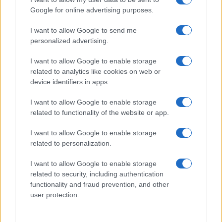
Google for online advertising purposes.
Últimas Noticias
Señala una noticia
I want to allow Google to send me
personalized advertising.
Síguenos en Facebook
I want to allow Google to enable storage
Actualidad.es es la gran fuente de información social. Actualidad,
related to analytics like cookies on web or
televisión, crónica, deportes, gente, política y todas las noticias sobre
su ciudad.
device identifiers in apps.
Para señalar a la redacción de cualquier error en el uso del material
I want to allow Google to enable storage
confidencial, escríbanos a
staff@actualidad.es
: nos ocuparemos de
related to functionality of the website or app.
la retirada del material que atenta contra los derechos de terceros.
I want to allow Google to enable storage
related to personalization.
Copyright © 2024 | Actualidad.es - Publicado en España por
AdHub
Media
- Numero REA 2729933 - Todos los derechos reservados.
I want to allow Google to enable storage
Contacto
-
Politica de cookies
-
Política de privacidad
-
Aviso legal
-
related to security, including authentication
Procesamiento de datos
functionality and fraud prevention, and other
Todos los contenidos se han realizado de forma híbrida por una
user protection.
tecnología con Inteligencia Artificial y por creadores independientes