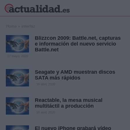
×
Home
»
interfaz
Blizzcon 2009: Battle.net, capturas
e información del nuevo servicio
Battle.net
Política
Ciencia y
17 mayo, 2020
Tecnología
Crónica
Seagate y AMD muestran discos
Deportes
SATA más rápidos
Economía
19 abril, 2020
Salud y Bienestar
Internacional
Reactable, la mesa musical
Gente
Viajes
multitáctil a producción
18 abril, 2020
Musica
El nuevo iPhone grabará vídeo