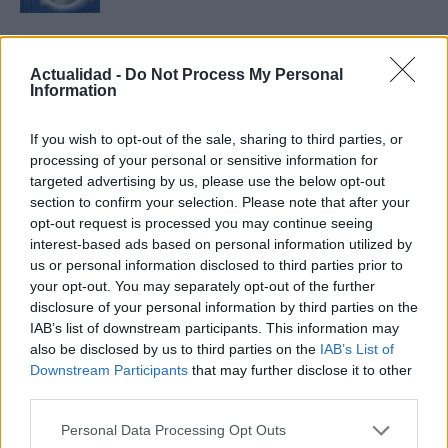
El fenómeno del GTD (Getting
Things Done)
Actualidad -
Do Not Process My Personal
17 abril, 2020
Information
If you wish to opt-out of the sale, sharing to third parties, or
Guia de compra de Windows 7
processing of your personal or sensitive information for
¿Qué edición necesitas?
targeted advertising by us, please use the below opt-out
17 abril, 2020
section to confirm your selection. Please note that after your
opt-out request is processed you may continue seeing
Celestia 1.6, simulador 3D gratuito
interest-based ads based on personal information utilized by
del universo
us or personal information disclosed to third parties prior to
17 abril, 2020
your opt-out. You may separately opt-out of the further
disclosure of your personal information by third parties on the
IAB’s list of downstream participants. This information may
USB 3.0, todo lo que necesitas
also be disclosed by us to third parties on the
IAB’s List of
saber
Downstream Participants
that may further disclose it to other
16 abril, 2020
third parties.
Please note that this website/app uses one or more Google
Personal Data Processing Opt Outs
Comprar dominios en Go Daddy
services and may gather and store information including but