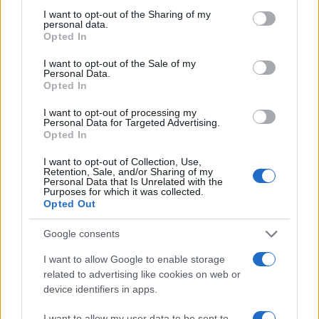
provoca estrés
not limited to your visit or usage behaviour. You may click to
I want to opt-out of the Sharing of my
3 abril, 2020
personal data.
grant or deny consent to Google and its third-party tags to
Opted In
use your data for below specified purposes in below Google
Factores para mejorar una página
consent section.
I want to opt-out of the Sale of my
Web
Personal Data.
Opted In
1 abril, 2020
I want to opt-out of processing my
Personal Data for Targeted Advertising.
Ventajas de hacer visible la interfaz
Opted In
de una web
1 abril, 2020
I want to opt-out of Collection, Use,
Retention, Sale, and/or Sharing of my
Personal Data that Is Unrelated with the
Purposes for which it was collected.
Opted Out
Google consents
I want to allow Google to enable storage
related to advertising like cookies on web or
device identifiers in apps.
Quienes somos
I want to allow my user data to be sent to