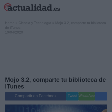
×
Home
»
Ciencia y Tecnología
»
Mojo 3.2, comparte tu biblioteca
de iTunes
19/04/2020
Política
Ciencia y
Tecnología
Crónica
Deportes
Economía
Salud y Bienestar
Mojo 3.2, comparte tu biblioteca de
Internacional
iTunes
Gente
Viajes
Tweet
WhatsApp
Compartir en Facebook
Musica