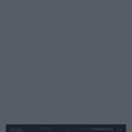
0:27 /
Ad
hub
Media
POWERED
1
/
4