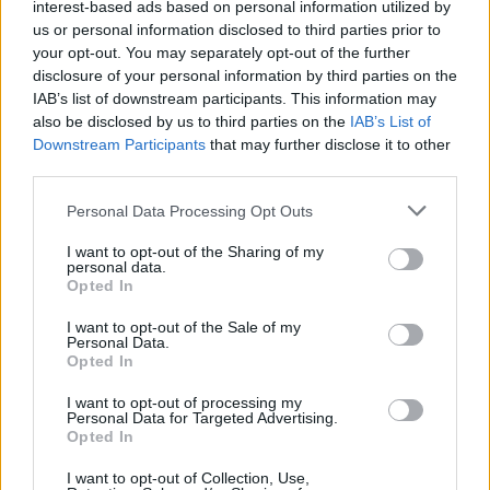
interest-based ads based on personal information utilized by
us or personal information disclosed to third parties prior to
your opt-out. You may separately opt-out of the further
disclosure of your personal information by third parties on the
IAB’s list of downstream participants. This information may
also be disclosed by us to third parties on the
IAB’s List of
Cómo elegir una carrera STEAM: perfiles
Downstream Participants
that may further disclose it to other
emergentes y competencias clave
third parties.
Descubre cómo elegir la mejor opción en STEAM:…
Please note that this website/app uses one or more Google
Personal Data Processing Opt Outs
services and may gather and store information including but
not limited to your visit or usage behaviour. You may click to
I want to opt-out of the Sharing of my
CIENCIA Y TECNOLOGÍA
personal data.
grant or deny consent to Google and its third-party tags to
Opted In
use your data for below specified purposes in below Google
consent section.
I want to opt-out of the Sale of my
Personal Data.
Opted In
I want to opt-out of processing my
Personal Data for Targeted Advertising.
Opted In
I want to opt-out of Collection, Use,