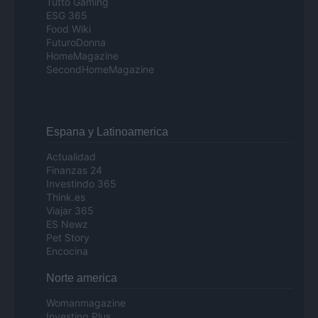
Tutto Gaming
ESG 365
Food Wiki
FuturoDonna
HomeMagazine
SecondHomeMagazine
Espana y Latinoamerica
Actualidad
Finanzas 24
Investindo 365
Think.es
Viajar 365
ES Newz
Pet Story
Encocina
Norte america
Womanmagazine
Investing Plus