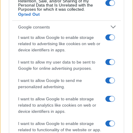
Retention, Sale, and/or Sharing of my
Personal Data that Is Unrelated with the
Cómo se estructuran los planes de I+D y
Purposes for which it was collected.
Opted Out
su impacto en la sociedad
Google consents
Los planes regionales de ciencia y tecnología son…
I want to allow Google to enable storage
related to advertising like cookies on web or
CIENCIA Y TECNOLOGÍA
device identifiers in apps.
I want to allow my user data to be sent to
Google for online advertising purposes.
I want to allow Google to send me
personalized advertising.
I want to allow Google to enable storage
related to analytics like cookies on web or
device identifiers in apps.
Un hombre compra el primer mensaje
I want to allow Google to enable storage
SMS de la historia por 107.000 euros
related to functionality of the website or app.