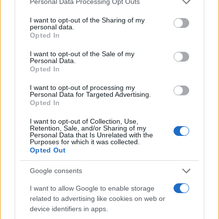
Personal Data Processing Opt Outs
services and may gather and store information including but
not limited to your visit or usage behaviour. You may click to
I want to opt-out of the Sharing of my
personal data.
grant or deny consent to Google and its third-party tags to
Opted In
use your data for below specified purposes in below Google
consent section.
I want to opt-out of the Sale of my
Cómo elegir una carrera STEAM: perfiles
Personal Data.
Opted In
emergentes y competencias clave
I want to opt-out of processing my
Descubre cómo elegir la mejor opción en STEAM:…
Personal Data for Targeted Advertising.
Opted In
CIENCIA Y TECNOLOGÍA
I want to opt-out of Collection, Use,
Retention, Sale, and/or Sharing of my
Personal Data that Is Unrelated with the
Purposes for which it was collected.
Opted Out
Google consents
I want to allow Google to enable storage
related to advertising like cookies on web or
device identifiers in apps.