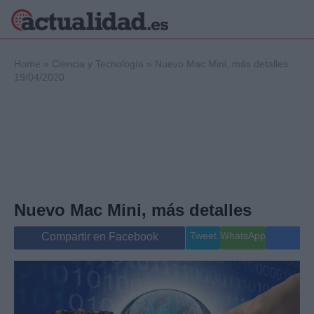
×
Home
»
Ciencia y Tecnología
»
Nuevo Mac Mini, más detalles
19/04/2020
Política
Ciencia y
Tecnología
Crónica
Deportes
Economía
Nuevo Mac Mini, más detalles
Salud y Bienestar
Internacional
Tweet
WhatsApp
Compartir en Facebook
Gente
Viajes
Musica