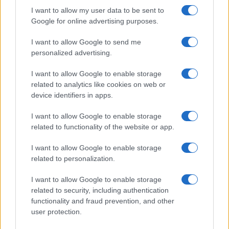
I want to allow my user data to be sent to
Eclipse solar 2026: Todo lo que necesitas
Google for online advertising purposes.
saber sobre el evento astronómico
I want to allow Google to send me
El 8 de abril de 2026, el cielo…
personalized advertising.
I want to allow Google to enable storage
CIENCIA Y TECNOLOGÍA
related to analytics like cookies on web or
device identifiers in apps.
I want to allow Google to enable storage
related to functionality of the website or app.
I want to allow Google to enable storage
related to personalization.
I want to allow Google to enable storage
related to security, including authentication
functionality and fraud prevention, and other
Guía práctica para implementar principios
user protection.
éticos en inteligencia artificial