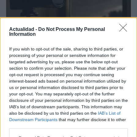
Actualidad -
Do Not Process My Personal
Information
If you wish to opt-out of the sale, sharing to third parties, or
processing of your personal or sensitive information for
Protocolos de seguridad ocular y
targeted advertising by us, please use the below opt-out
section to confirm your selection. Please note that after your
consejos para fotografiar eclipses solares
opt-out request is processed you may continue seeing
Un eclipse solar es un espectáculo natural que…
interest-based ads based on personal information utilized by
us or personal information disclosed to third parties prior to
your opt-out. You may separately opt-out of the further
CIENCIA Y TECNOLOGÍA
disclosure of your personal information by third parties on the
IAB’s list of downstream participants. This information may
also be disclosed by us to third parties on the
IAB’s List of
Downstream Participants
that may further disclose it to other
third parties.
Please note that this website/app uses one or more Google