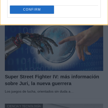
Explora los fundamentos para crear sistemas de IA…
CONFIRM
CIENCIA Y TECNOLOGÍA
Super Street Fighter IV: más información
sobre Juri, la nueva guerrera
Los juegos de lucha, orientados sin duda a…
CIENCIA Y TECNOLOGÍA