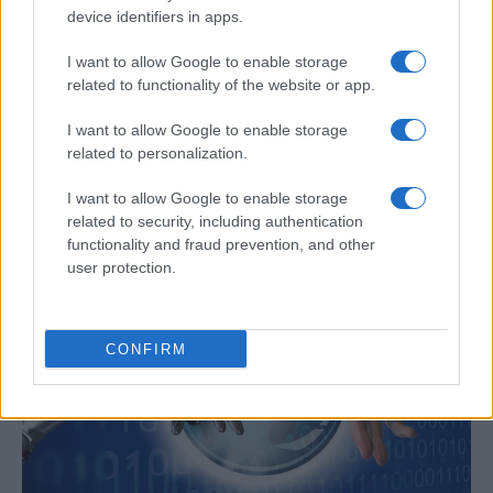
device identifiers in apps.
I want to allow Google to enable storage
related to functionality of the website or app.
I want to allow Google to enable storage
Un hombre compra el primer mensaje
related to personalization.
SMS de la historia por 107.000 euros
I want to allow Google to enable storage
Un canadiense compra el primer mensaje de texto…
related to security, including authentication
functionality and fraud prevention, and other
user protection.
CIENCIA Y TECNOLOGÍA
CONFIRM