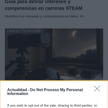
Guía para definir intereses y
competencias en carreras STEAM
Identifica tus intereses y competencias en datos, IA,…
CIENCIA Y TECNOLOGÍA
Protocolos de seguridad ocular y
Actualidad -
Do Not Process My Personal
Information
consejos para fotografiar eclipses solares
Un eclipse solar es un espectáculo natural que…
If you wish to opt-out of the sale, sharing to third parties, or