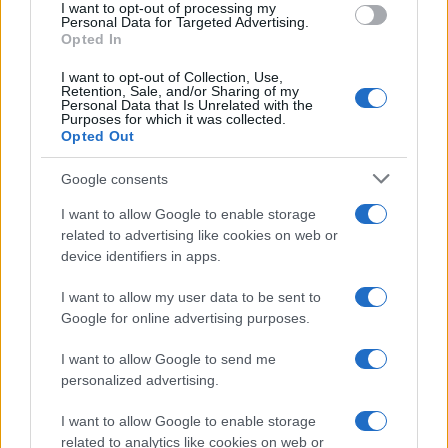
I want to opt-out of processing my
Personal Data for Targeted Advertising.
Opted In
I want to opt-out of Collection, Use,
Retention, Sale, and/or Sharing of my
Personal Data that Is Unrelated with the
Purposes for which it was collected.
Opted Out
Google consents
Cómo se estructuran los planes de I+D y
I want to allow Google to enable storage
su impacto en la sociedad
related to advertising like cookies on web or
device identifiers in apps.
Los planes regionales de ciencia y tecnología son…
I want to allow my user data to be sent to
Google for online advertising purposes.
CIENCIA Y TECNOLOGÍA
I want to allow Google to send me
personalized advertising.
I want to allow Google to enable storage
related to analytics like cookies on web or