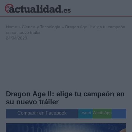
×
Home
»
Ciencia y Tecnología
»
Dragon Age II: elige tu campeón
en su nuevo tráiler
24/04/2020
Política
Ciencia y
Tecnología
Crónica
Deportes
Economía
Salud y Bienestar
Dragon Age II: elige tu campeón en
Internacional
su nuevo tráiler
Gente
Viajes
Tweet
WhatsApp
Compartir en Facebook
Musica