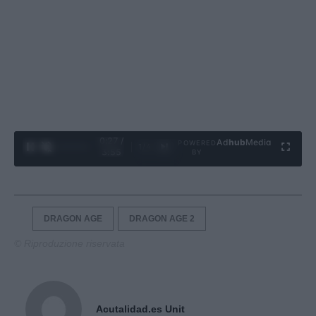
0:28 /
Ad
hub
Media
POWERED
1
/
4
3:55
BY
DRAGON AGE
DRAGON AGE 2
© Riproduzione riservata
Acutalidad.es Unit