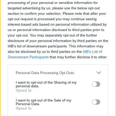
processing of your personal or sensitive information for
targeted advertising by us, please use the below opt-out
CIENCIA Y TECNOLOGÍA
section to confirm your selection. Please note that after your
opt-out request is processed you may continue seeing
interest-based ads based on personal information utilized by
us or personal information disclosed to third parties prior to
your opt-out. You may separately opt-out of the further
disclosure of your personal information by third parties on the
IAB’s list of downstream participants. This information may
also be disclosed by us to third parties on the
IAB’s List of
Downstream Participants
that may further disclose it to other
third parties.
Please note that this website/app uses one or more Google
Personal Data Processing Opt Outs
Cómo elegir una carrera STEAM: perfiles
services and may gather and store information including but
emergentes y competencias clave
not limited to your visit or usage behaviour. You may click to
I want to opt-out of the Sharing of my
personal data.
grant or deny consent to Google and its third-party tags to
Opted In
Descubre cómo elegir la mejor opción en STEAM:…
use your data for below specified purposes in below Google
consent section.
I want to opt-out of the Sale of my
Personal Data.
CIENCIA Y TECNOLOGÍA
Opted In