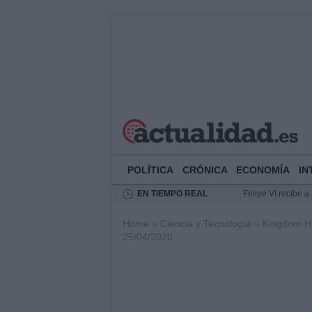
POLÍTICA
CRÓNICA
ECONOMÍA
IN
EN TIEMPO REAL
Felipe VI recibe 
Rehabilitación de 
Home
»
Ciencia y Tecnología
»
Kingdom He
Impacto económico
25/04/2020
Ciclovía Nocturna