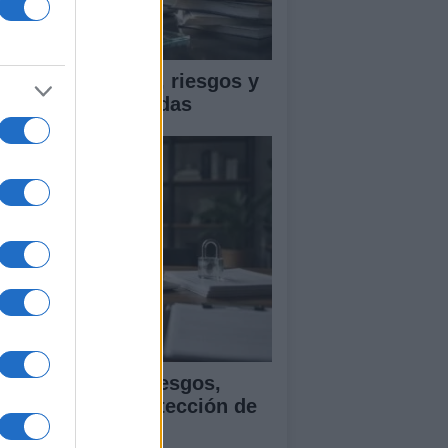
ica en IA: marcos, riesgos y
tigaciones aplicadas
ía para evaluar sesgos,
ansparencia y protección de
tos en IA