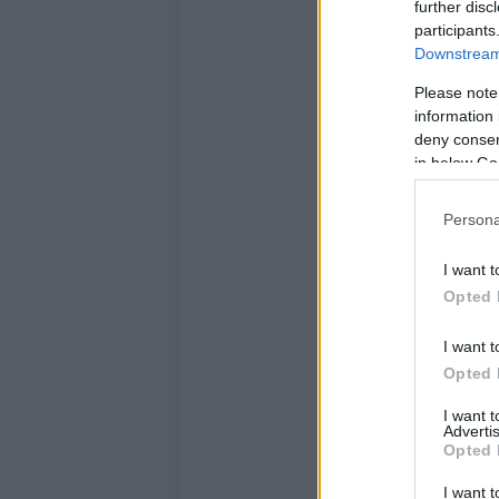
further disc
participants
Downstream 
Please note
information 
deny consent
in below Go
Persona
I want t
Opted 
I want t
Opted 
I want 
Advertis
Opted 
I want t