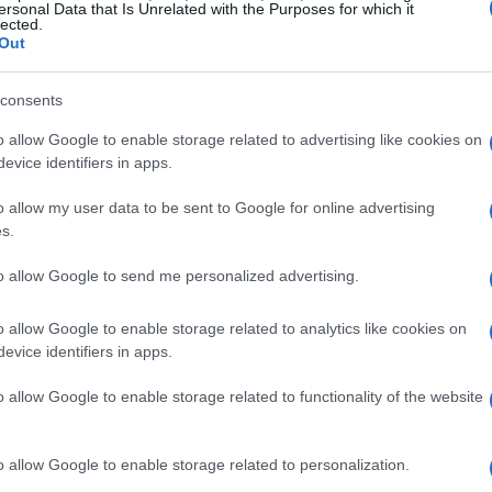
ersonal Data that Is Unrelated with the Purposes for which it
nsiderada es que inicien el viaje con la vestimenta
lected.
n.Nuevas imágenes.Leer más sobre
Kingdom
Hearts
Out
Ét
consents
mi
© Riproduzione riservata
MURA
o allow Google to enable storage related to advertising like cookies on
evice identifiers in apps.
o allow my user data to be sent to Google for online advertising
t
s.
to allow Google to send me personalized advertising.
o allow Google to enable storage related to analytics like cookies on
evice identifiers in apps.
o allow Google to enable storage related to functionality of the website
Gu
ARTÍCULO SIGUIENTE
tr
o allow Google to enable storage related to personalization.
da