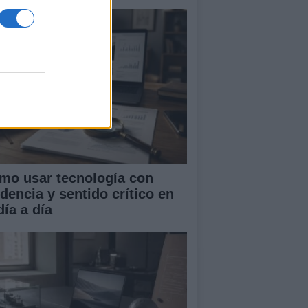
mo usar tecnología con
idencia y sentido crítico en
día a día