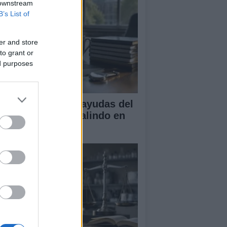
 downstream
B’s List of
er and store
to grant or
ed purposes
A obtiene cuatro ayudas del
ograma Beatriz Galindo en
26