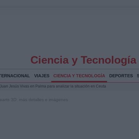
Ciencia y Tecnología
TERNACIONAL
VIAJES
CIENCIA Y TECNOLOGÍA
DEPORTES
a Juan Jesús Vivas en Palma para analizar la situación en Ceuta
la Illa Plana: Menorca apuesta por el deporte náutico sostenible
arts 3D: más detalles e imágenes
 y humanitario en Ceuta tras la llegada masiva de migrantes
 Bogotá 2026: fecha, recorrido y actividades especiales