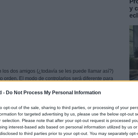
Pr
y 
ec
 los dos amigos (¿todavía se les puede llamar así?)
to orden. El modo de controlarlos será diferente para
ix están centrados en que las acciones sean sencillas
d -
Do Not Process My Personal Information
 ha hablado es de ponerles ropas nuevas a los
Gu
 han decidido y que vendría motivado por el hecho de
co
to opt-out of the sale, sharing to third parties, or processing of your per
ensar que se trata de un remake.
formation for targeted advertising by us, please use the below opt-out s
ST
r selection. Please note that after your opt-out request is processed y
eing interest-based ads based on personal information utilized by us or
disclosed to third parties prior to your opt-out. You may separately opt-