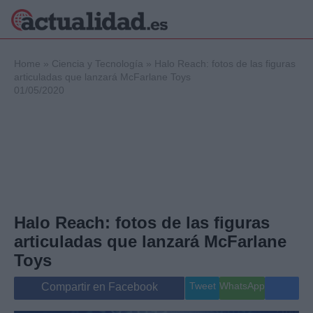
×
Home
»
Ciencia y Tecnología
»
Halo Reach: fotos de las figuras
articuladas que lanzará McFarlane Toys
01/05/2020
Política
Ciencia y
Tecnología
Crónica
Deportes
Economía
Salud y Bienestar
Halo Reach: fotos de las figuras
Internacional
articuladas que lanzará McFarlane
Gente
Viajes
Toys
Musica
Tweet
WhatsApp
Compartir en Facebook