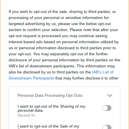
competencias en carreras STEAM
If you wish to opt-out of the sale, sharing to third parties, or
Identifica tus intereses y competencias en datos, IA,…
processing of your personal or sensitive information for
targeted advertising by us, please use the below opt-out
section to confirm your selection. Please note that after your
CIENCIA Y TECNOLOGÍA
opt-out request is processed you may continue seeing
interest-based ads based on personal information utilized by
us or personal information disclosed to third parties prior to
your opt-out. You may separately opt-out of the further
disclosure of your personal information by third parties on the
IAB’s list of downstream participants. This information may
also be disclosed by us to third parties on the
IAB’s List of
Downstream Participants
that may further disclose it to other
third parties.
Please note that this website/app uses one or more Google
Personal Data Processing Opt Outs
services and may gather and store information including but
Ética en IA: marcos, riesgos y
not limited to your visit or usage behaviour. You may click to
I want to opt-out of the Sharing of my
personal data.
mitigaciones aplicadas
grant or deny consent to Google and its third-party tags to
Opted In
use your data for below specified purposes in below Google
La inteligencia artificial ética es fundamental para un…
consent section.
I want to opt-out of the Sale of my