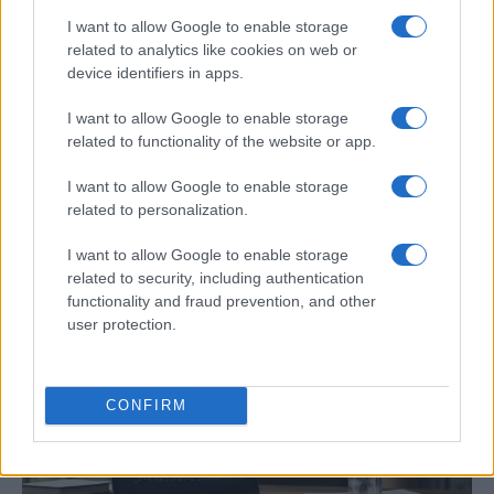
I want to allow Google to enable storage
related to analytics like cookies on web or
device identifiers in apps.
I want to allow Google to enable storage
related to functionality of the website or app.
I want to allow Google to enable storage
related to personalization.
Cómo elegir una carrera STEAM: perfiles
emergentes y competencias clave
I want to allow Google to enable storage
related to security, including authentication
Descubre cómo elegir la mejor opción en STEAM:…
functionality and fraud prevention, and other
user protection.
CIENCIA Y TECNOLOGÍA
CONFIRM