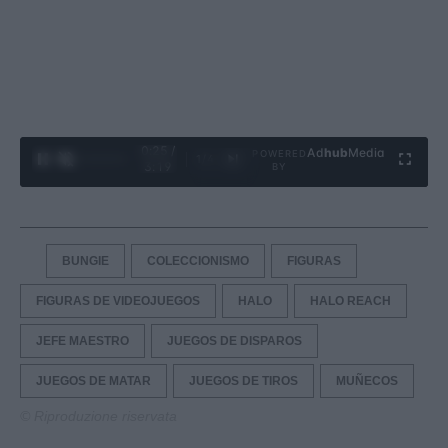
0:26 /
Ad
hub
Media
POWERED
1
/
4
3:19
BY
BUNGIE
COLECCIONISMO
FIGURAS
FIGURAS DE VIDEOJUEGOS
HALO
HALO REACH
JEFE MAESTRO
JUEGOS DE DISPAROS
JUEGOS DE MATAR
JUEGOS DE TIROS
MUÑECOS
© Riproduzione riservata