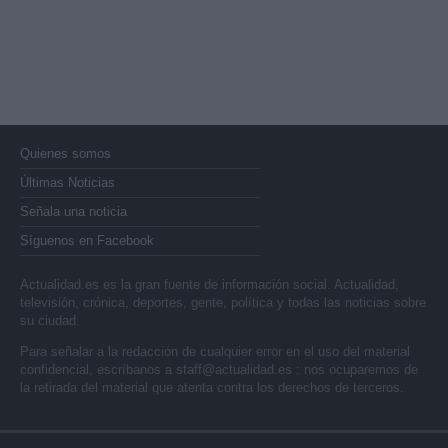
Quienes somos
Últimas Noticias
Señala una noticia
Síguenos en Facebook
Actualidad.es es la gran fuente de información social. Actualidad,
televisión, crónica, deportes, gente, política y todas las noticias sobre
su ciudad.
Para señalar a la redacción de cualquier error en el uso del material
confidencial, escríbanos a
staff@actualidad.es
: nos ocuparemos de
la retirada del material que atenta contra los derechos de terceros.