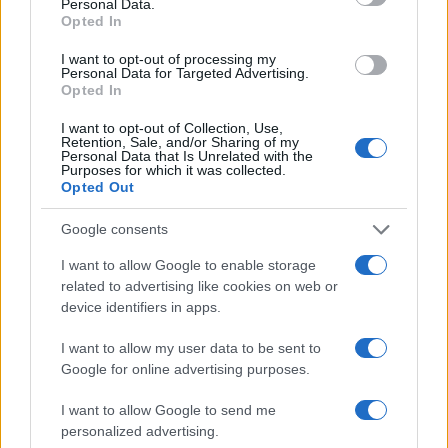
Personal Data.
Opted In
CIENCIA Y TECNOLOGÍA
I want to opt-out of processing my
Personal Data for Targeted Advertising.
Opted In
I want to opt-out of Collection, Use,
Retention, Sale, and/or Sharing of my
Personal Data that Is Unrelated with the
Purposes for which it was collected.
Opted Out
Google consents
I want to allow Google to enable storage
Protocolos de seguridad ocular y
related to advertising like cookies on web or
consejos para fotografiar eclipses solares
device identifiers in apps.
Un eclipse solar es un espectáculo natural que…
I want to allow my user data to be sent to
Google for online advertising purposes.
CIENCIA Y TECNOLOGÍA
I want to allow Google to send me
personalized advertising.