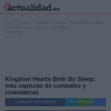
×
Home
»
Ciencia y Tecnología
»
Kingdom Hearts Birth By Sleep:
más capturas de combates y cinemáticas
01/05/2020
Política
Ciencia y
Tecnología
Crónica
Deportes
Economía
Salud y Bienestar
Kingdom Hearts Birth By Sleep:
Internacional
más capturas de combates y
Gente
Viajes
cinemáticas
Musica
Tweet
WhatsApp
Compartir en Facebook