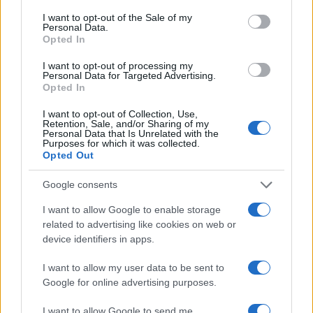
mitigaciones aplicadas
consent section.
I want to opt-out of the Sale of my
Personal Data.
La inteligencia artificial ética es fundamental para un…
Opted In
I want to opt-out of processing my
CIENCIA Y TECNOLOGÍA
Personal Data for Targeted Advertising.
Opted In
I want to opt-out of Collection, Use,
Retention, Sale, and/or Sharing of my
Personal Data that Is Unrelated with the
Purposes for which it was collected.
Opted Out
Google consents
I want to allow Google to enable storage
related to advertising like cookies on web or
device identifiers in apps.
Protocolos de seguridad ocular y
consejos para fotografiar eclipses solares
I want to allow my user data to be sent to
Google for online advertising purposes.
Un eclipse solar es un espectáculo natural que…
I want to allow Google to send me