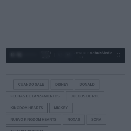
0:28 /
Ad
hub
Media
POWERED
1
/
4
4:27
BY
CUANDO SALE
DISNEY
DONALD
FECHAS DE LANZAMIENTOS
JUEGOS DE ROL
KINGDOM HEARTS
MICKEY
NUEVO KINGDOM HEARTS
ROXAS
SORA