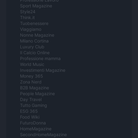
Sport Magazine
Style24
Think.it
Tuobenessere
Viaggiamo
Nonne Magazine
Milano Cortina
Luxury Club
Il Calcio Online
Professione mamma
World Music
Investimenti Magazine
Money 365
Zona Nerd
B2B Magazine
People Magazine
Day Travel
Tutto Gaming
ESG 365
Food Wiki
FuturoDonna
HomeMagazine
SecondHomeMagazine