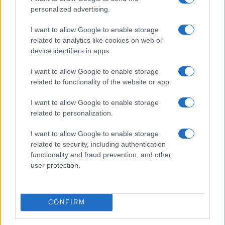
personalized advertising.
CIENCIA Y TECNOLOGÍA
I want to allow Google to enable storage
related to analytics like cookies on web or
device identifiers in apps.
I want to allow Google to enable storage
related to functionality of the website or app.
I want to allow Google to enable storage
related to personalization.
Cómo elegir una carrera STEAM: perfiles
I want to allow Google to enable storage
related to security, including authentication
emergentes y competencias clave
functionality and fraud prevention, and other
Descubre cómo elegir la mejor opción en STEAM:…
user protection.
CIENCIA Y TECNOLOGÍA
CONFIRM