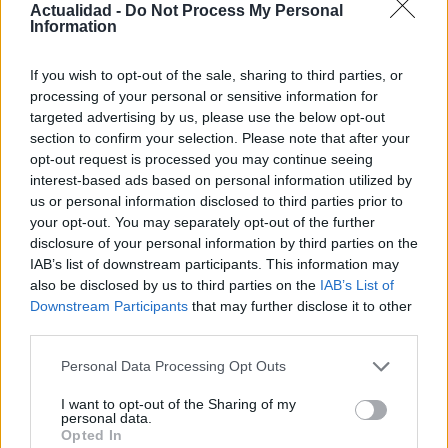
Actualidad -
Do Not Process My Personal
Information
Guía para definir intereses y
If you wish to opt-out of the sale, sharing to third parties, or
competencias en carreras STEAM
processing of your personal or sensitive information for
targeted advertising by us, please use the below opt-out
Identifica tus intereses y competencias en datos, IA,…
section to confirm your selection. Please note that after your
opt-out request is processed you may continue seeing
interest-based ads based on personal information utilized by
CIENCIA Y TECNOLOGÍA
us or personal information disclosed to third parties prior to
your opt-out. You may separately opt-out of the further
disclosure of your personal information by third parties on the
IAB’s list of downstream participants. This information may
also be disclosed by us to third parties on the
IAB’s List of
Downstream Participants
that may further disclose it to other
third parties.
Please note that this website/app uses one or more Google
Personal Data Processing Opt Outs
services and may gather and store information including but
not limited to your visit or usage behaviour. You may click to
I want to opt-out of the Sharing of my
personal data.
Ética en IA: marcos, riesgos y
grant or deny consent to Google and its third-party tags to
Opted In
use your data for below specified purposes in below Google