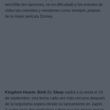
sencillito (en opciones, no en dificultad) y los eventos de
vídeo tan coloridos y resultones como siempre, propios
de la mejor película Disney.
Kingdom
Hearts
:
Birth
By
Sleep
saldrá a la venta el 10
de septiembre, una fecha cada vez más cercana después
de la larguísima espera desde su lanzamiento en Japón.
Y como en la desarrolladora saben que los meses pesan,