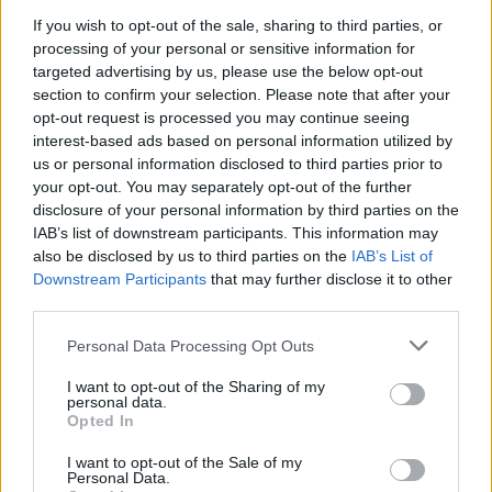
Identifica tus intereses y competencias en datos, IA,…
If you wish to opt-out of the sale, sharing to third parties, or
processing of your personal or sensitive information for
targeted advertising by us, please use the below opt-out
CIENCIA Y TECNOLOGÍA
section to confirm your selection. Please note that after your
opt-out request is processed you may continue seeing
interest-based ads based on personal information utilized by
us or personal information disclosed to third parties prior to
your opt-out. You may separately opt-out of the further
disclosure of your personal information by third parties on the
IAB’s list of downstream participants. This information may
also be disclosed by us to third parties on the
IAB’s List of
Downstream Participants
that may further disclose it to other
third parties.
Please note that this website/app uses one or more Google
Personal Data Processing Opt Outs
Ética en IA: marcos, riesgos y
services and may gather and store information including but
not limited to your visit or usage behaviour. You may click to
I want to opt-out of the Sharing of my
mitigaciones aplicadas
personal data.
grant or deny consent to Google and its third-party tags to
Opted In
La inteligencia artificial ética es fundamental para un…
use your data for below specified purposes in below Google
consent section.
I want to opt-out of the Sale of my
Personal Data.