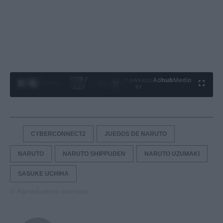
0:28 /
Ad
hub
Media
POWERED
1
/
4
4:27
BY
CYBERCONNECT2
JUEGOS DE NARUTO
NARUTO
NARUTO SHIPPUDEN
NARUTO UZUMAKI
SASUKE UCHIHA
© Riproduzione riservata