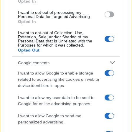
CIENCIA Y TECNOLOGÍA
Opted In
I want to opt-out of processing my
Personal Data for Targeted Advertising.
Opted In
I want to opt-out of Collection, Use,
Retention, Sale, and/or Sharing of my
Personal Data that Is Unrelated with the
Purposes for which it was collected.
Opted Out
Google consents
Protocolos de seguridad ocular y
I want to allow Google to enable storage
related to advertising like cookies on web or
consejos para fotografiar eclipses solares
device identifiers in apps.
Un eclipse solar es un espectáculo natural que…
I want to allow my user data to be sent to
Google for online advertising purposes.
CIENCIA Y TECNOLOGÍA
I want to allow Google to send me
personalized advertising.