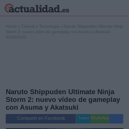
×
Home
»
Ciencia y Tecnología
»
Naruto Shippuden Ultimate Ninja
Storm 2: nuevo vídeo de gameplay con Asuma y Akatsuki
01/05/2020
Política
Ciencia y
Tecnología
Crónica
Deportes
Economía
Salud y Bienestar
Naruto Shippuden Ultimate Ninja
Internacional
Storm 2: nuevo vídeo de gameplay
Gente
Viajes
con Asuma y Akatsuki
Musica
Tweet
WhatsApp
Compartir en Facebook