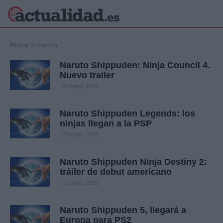
×
Home
»
naruto
Naruto Shippuden: Ninja Council 4.
Nuevo trailer
Política
Ciencia y
22 mayo, 2020
Tecnología
Crónica
Naruto Shippuden Legends: los
ninjas llegan a la PSP
Deportes
Economía
22 mayo, 2020
Salud y Bienestar
Internacional
Naruto Shippuden Ninja Destiny 2:
tráiler de debut americano
Gente
Viajes
19 mayo, 2020
Musica
Naruto Shippuden 5, llegará a
Europa para PS2