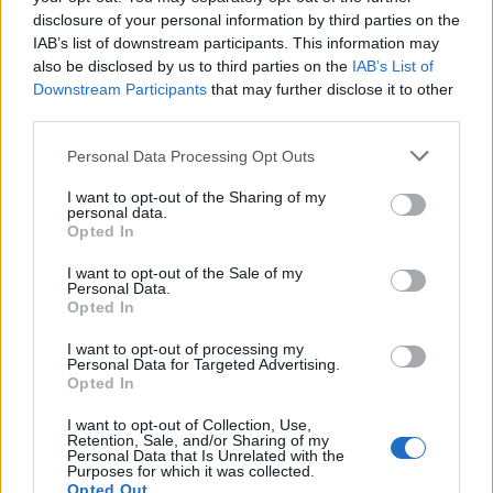
disclosure of your personal information by third parties on the
Naruto Cha-Crash: primer tráiler del
IAB’s list of downstream participants. This information may
nuevo juego del ninja
also be disclosed by us to third parties on the
IAB’s List of
5 mayo, 2020
Downstream Participants
that may further disclose it to other
third parties.
Naruto Cha-Crash: Tráiler
Please note that this website/app uses one or more Google
Personal Data Processing Opt Outs
extendido del nuevo juego para DS
services and may gather and store information including but
5 mayo, 2020
not limited to your visit or usage behaviour. You may click to
I want to opt-out of the Sharing of my
personal data.
grant or deny consent to Google and its third-party tags to
Opted In
use your data for below specified purposes in below Google
Cure Cosplay Festival 2: increíbles
consent section.
I want to opt-out of the Sale of my
cosplays del evento japonés
Personal Data.
4 mayo, 2020
Opted In
I want to opt-out of processing my
Naruto Ultimate Ninja Storm 2:
Personal Data for Targeted Advertising.
Nuevo tráiler del ninja más famoso
Opted In
del manga
I want to opt-out of Collection, Use,
4 mayo, 2020
Retention, Sale, and/or Sharing of my
Personal Data that Is Unrelated with the
Purposes for which it was collected.
Naruto Shippuden Kizuna Drive:
Opted Out