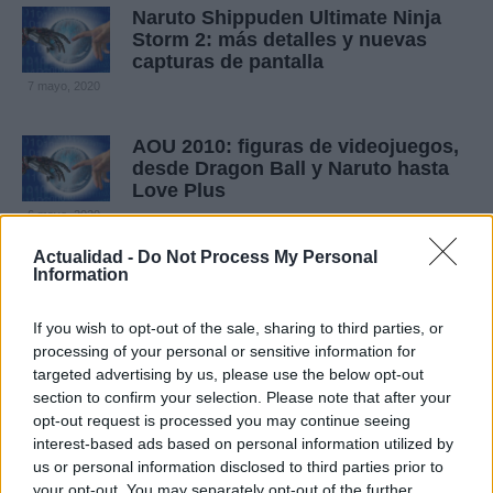
Naruto Shippuden Ultimate Ninja
Storm 2: más detalles y nuevas
capturas de pantalla
7 mayo, 2020
AOU 2010: figuras de videojuegos,
desde Dragon Ball y Naruto hasta
Love Plus
6 mayo, 2020
Actualidad -
Do Not Process My Personal
Naruto Shippuden Kizuna Drive:
Information
primeras imágenes del nuevo juego
para PSP
If you wish to opt-out of the sale, sharing to third parties, or
5 mayo, 2020
processing of your personal or sensitive information for
targeted advertising by us, please use the below opt-out
section to confirm your selection. Please note that after your
Naruto Shippuden Kizuna Drive:
opt-out request is processed you may continue seeing
nuevas imágenes del Monster
interest-based ads based on personal information utilized by
Hunter de Naruto
us or personal information disclosed to third parties prior to
5 mayo, 2020
your opt-out. You may separately opt-out of the further