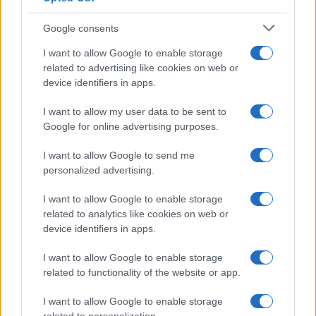
nuevas capturas de pantalla y
artworks
Google consents
4 mayo, 2020
I want to allow Google to enable storage
related to advertising like cookies on web or
1
2
»
device identifiers in apps.
I want to allow my user data to be sent to
Google for online advertising purposes.
I want to allow Google to send me
personalized advertising.
I want to allow Google to enable storage
related to analytics like cookies on web or
Quienes somos
device identifiers in apps.
Últimas Noticias
I want to allow Google to enable storage
Señala una noticia
related to functionality of the website or app.
Síguenos en Facebook
I want to allow Google to enable storage
Actualidad.es es la gran fuente de información social. Actualidad,