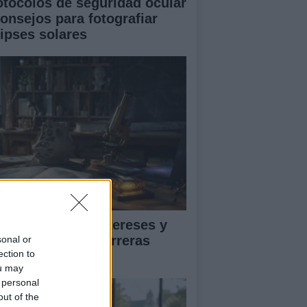
otocolos de seguridad ocular
consejos para fotografiar
lipses solares
ía para definir intereses y
mpetencias en carreras
sonal or
ection to
EAM
ou may
 personal
out of the