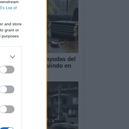
 downstream
B’s List of
er and store
to grant or
ed purposes
A obtiene cuatro ayudas del
ograma Beatriz Galindo en
26