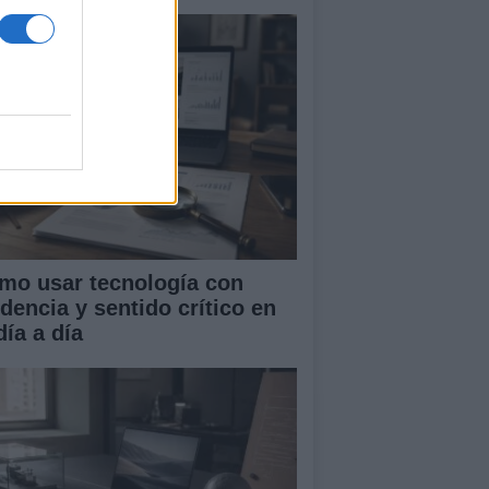
mo usar tecnología con
idencia y sentido crítico en
día a día