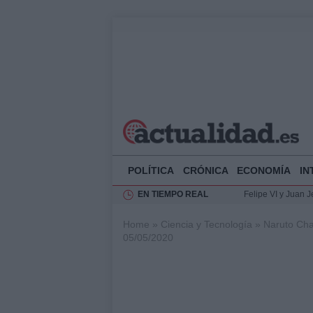
POLÍTICA
CRÓNICA
ECONOMÍA
IN
EN TIEMPO REAL
Felipe VI y Juan 
Análisis de la res
Home
»
Ciencia y Tecnología
»
Naruto Cha-
El Rey de España r
05/05/2020