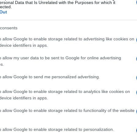
ersonal Data that Is Unrelated with the Purposes for which it
 es un plus. En cuanto al título ése de
Cha
–
Crash
no
lected.
i tiene gracia, todavía me estoy decidiendo. Como
Out
 capacidad de manipular la energía interna y utilizar
Ét
 ver en el tráiler. Por lo menos es algo diferente a
consents
mi
Sólo queda que nos saquen un Tetris de
o allow Google to enable storage related to advertising like cookies on
 Leer más sobre juegos de NarutoVía
evice identifiers in apps.
o allow my user data to be sent to Google for online advertising
© Riproduzione riservata
s.
to allow Google to send me personalized advertising.
t
o allow Google to enable storage related to analytics like cookies on
evice identifiers in apps.
o allow Google to enable storage related to functionality of the website
Gu
tr
o allow Google to enable storage related to personalization.
da