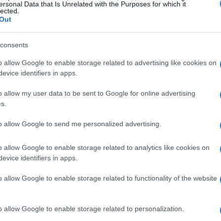
ersonal Data that Is Unrelated with the Purposes for which it
 toda clase de dudas: Este es el juego que todo fan
lected.
ola, y con razón. Su atmósfera lúgubre, su sensación
Out
ecta modernidad, su capacidad de sorprender, sus
Ét
s encontramos, sin duda, ante uno de los grandes
consents
mi
daba antes de este
teaser
?
o allow Google to enable storage related to advertising like cookies on
más sobre
Epic
MickeyVía
evice identifiers in apps.
o allow my user data to be sent to Google for online advertising
© Riproduzione riservata
WARREN SPECTOR
s.
to allow Google to send me personalized advertising.
t
o allow Google to enable storage related to analytics like cookies on
evice identifiers in apps.
o allow Google to enable storage related to functionality of the website
Gu
tr
o allow Google to enable storage related to personalization.
da