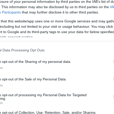
losure of your personal information by third parties on the IAB’s list of
. This information may also be disclosed by us to third parties on the
IA
Participants
that may further disclose it to other third parties.
 that this website/app uses one or more Google services and may gath
including but not limited to your visit or usage behaviour. You may click 
 to Google and its third-party tags to use your data for below specifi
ogle consent section.
l Data Processing Opt Outs
UJ
pr
o opt-out of the Sharing of my personal data.
20
In
o opt-out of the Sale of my Personal Data.
In
to opt-out of processing my Personal Data for Targeted
ellos que gustamos de meter la cabeza en los cortos
ing.
In
 la compañía y las famosas Silly Symphonies. Y por si
do, la demostración en directo que se realizó en la
o opt-out of Collection, Use, Retention, Sale, and/or Sharing