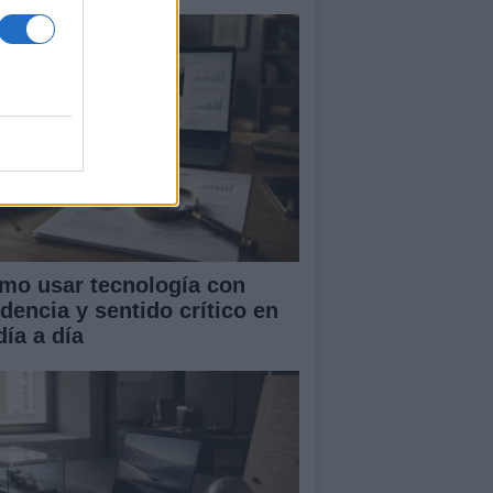
mo usar tecnología con
idencia y sentido crítico en
día a día