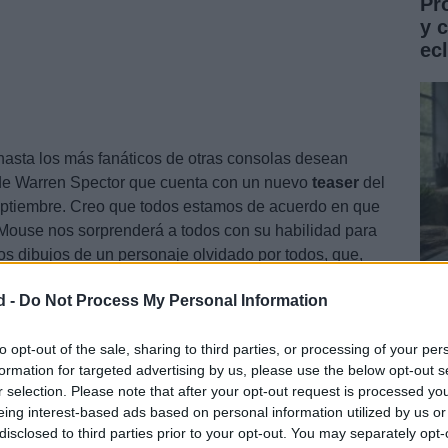
Pr
y 
ec
asta los más fanáticos de otras consolas desean
 de Warren Spector que cuenta con un nuevo
teaser
del
eptiembre. Creo que todos estamos de acuerdo en que
ouse nos sorprenderá a todos con su habilidad para
os dibujos de un personaje olvidado por todos, que,
s olvidados de
Disney
, intentará recobrar su fama.
d -
Do Not Process My Personal Information
Gu
co
to opt-out of the sale, sharing to third parties, or processing of your per
formation for targeted advertising by us, please use the below opt-out s
ST
r selection. Please note that after your opt-out request is processed y
eing interest-based ads based on personal information utilized by us or
disclosed to third parties prior to your opt-out. You may separately opt-