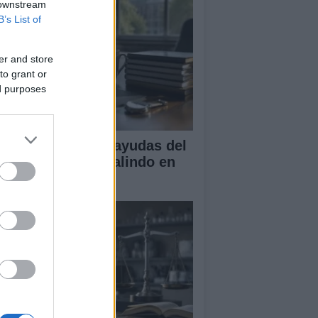
 downstream
B’s List of
er and store
to grant or
ed purposes
A obtiene cuatro ayudas del
ograma Beatriz Galindo en
26