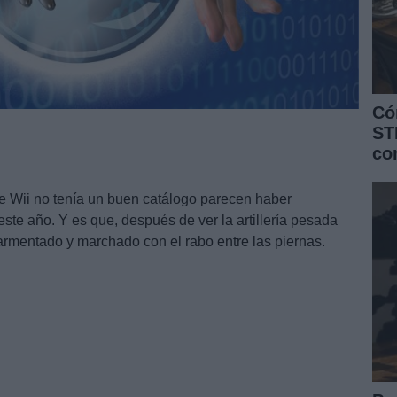
Có
ST
co
 Wii no tenía un buen catálogo parecen haber
te año. Y es que, después de ver la artillería pesada
rmentado y marchado con el rabo entre las piernas.