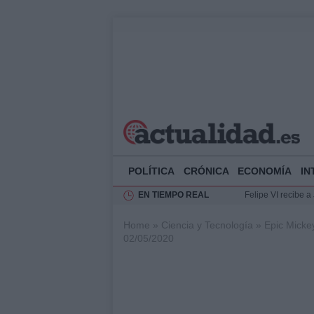
POLÍTICA
CRÓNICA
ECONOMÍA
IN
EN TIEMPO REAL
Felipe VI recibe 
Rehabilitación de 
Home
»
Ciencia y Tecnología
»
Epic Micke
Impacto económico
02/05/2020
La compra del átic
Ciclovía Nocturna