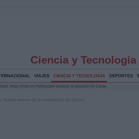
Ciencia y Tecnología
TERNACIONAL
VIAJES
CIENCIA Y TECNOLOGÍA
DEPORTES
a Juan Jesús Vivas en Palma para analizar la situación en Ceuta
la Illa Plana: Menorca apuesta por el deporte náutico sostenible
y: Nuevo teaser de la renovación de Disney
 y humanitario en Ceuta tras la llegada masiva de migrantes
o de Chamberí por 6,3 millones: detalles y controversias
 Bogotá 2026: fecha, recorrido y actividades especiales