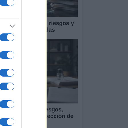
ica en IA: marcos, riesgos y
tigaciones aplicadas
ía para evaluar sesgos,
ansparencia y protección de
tos en IA