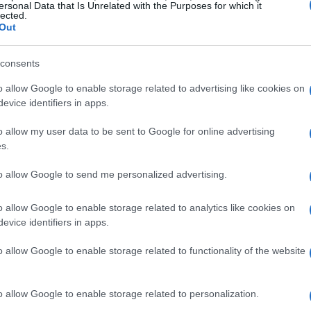
ersonal Data that Is Unrelated with the Purposes for which it
l tiene otros planes… –
SWTOR
(traducción
lected.
WTORLeer más sobre SWTORVía
Out
UJ
consents
© Riproduzione riservata
SWTOR
pr
20
o allow Google to enable storage related to advertising like cookies on
evice identifiers in apps.
t
o allow my user data to be sent to Google for online advertising
s.
to allow Google to send me personalized advertising.
o allow Google to enable storage related to analytics like cookies on
evice identifiers in apps.
o allow Google to enable storage related to functionality of the website
ARTÍCULO SIGUIENTE
Ét
o allow Google to enable storage related to personalization.
mi