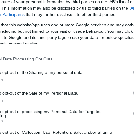
losure of your personal information by third parties on the IAB’s list of
. This information may also be disclosed by us to third parties on the
IA
Participants
that may further disclose it to other third parties.
 that this website/app uses one or more Google services and may gath
including but not limited to your visit or usage behaviour. You may click 
 to Google and its third-party tags to use your data for below specifi
ogle consent section.
l Data Processing Opt Outs
Gu
co
o opt-out of the Sharing of my personal data.
ST
In
o opt-out of the Sale of my Personal Data.
In
to opt-out of processing my Personal Data for Targeted
 entorno tóxico, peligrosos piratas y feroces rakghouls,
ing.
In
ombardeo Sith. Con la determinación de superar todos
os líderes Jedi siguen avanzando en su propósito. Sin
o opt-out of Collection, Use, Retention, Sale, and/or Sharing