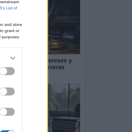
 downstream
B’s List of
er and store
to grant or
ed purposes
ía para definir intereses y
mpetencias en carreras
EAM