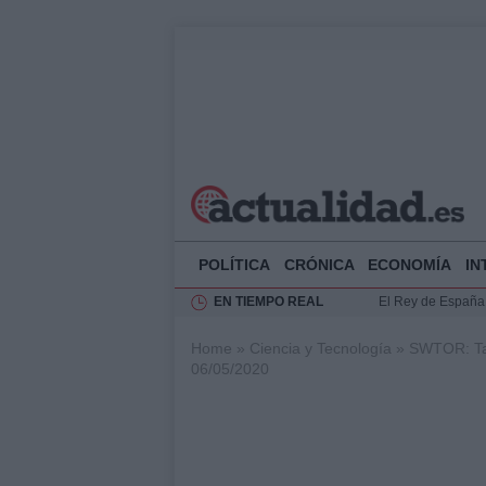
POLÍTICA
CRÓNICA
ECONOMÍA
IN
EN TIEMPO REAL
El Rey de España r
Felipe VI y Juan 
Home
»
Ciencia y Tecnología
»
SWTOR: Tar
Análisis de la res
06/05/2020
Guía técnica para 