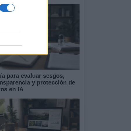
ía para evaluar sesgos,
ansparencia y protección de
tos en IA