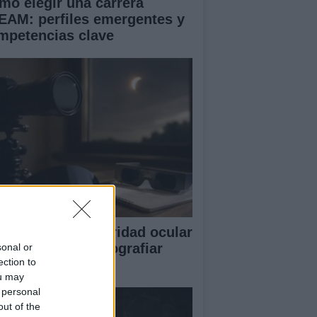
mo elegir una carrera
EAM: perfiles emergentes y
mpetencias clave
otocolos de seguridad ocular
consejos para fotografiar
sonal or
ection to
lipses solares
ou may
 personal
out of the