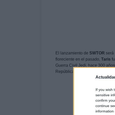
El lanzamiento de
SWTOR
será 
floreciente en el pasado,
Taris
fu
Guerra Civil Jedi, hace 300 año
República ha llevado a cabo uno
Actualida
If you wish 
sensitive in
confirm you
continue se
information 