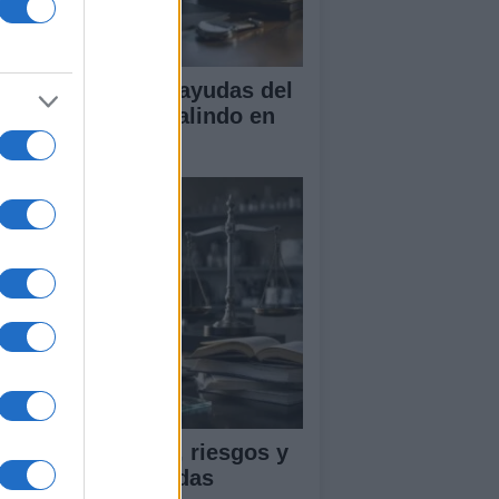
A obtiene cuatro ayudas del
ograma Beatriz Galindo en
26
ica en IA: marcos, riesgos y
tigaciones aplicadas