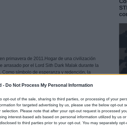
Có
ST
co
en primavera de 2011.Hogar de una civilización
e arrasado por el Lord Sith Dark Malak durante la
s. Como símbolo de esperanza y redención, la
s duros esfuerzos para recolonizar
Taris
.
d -
Do Not Process My Personal Information
Pr
y 
to opt-out of the sale, sharing to third parties, or processing of your per
formation for targeted advertising by us, please use the below opt-out s
ec
r selection. Please note that after your opt-out request is processed y
eing interest-based ads based on personal information utilized by us or
disclosed to third parties prior to your opt-out. You may separately opt-