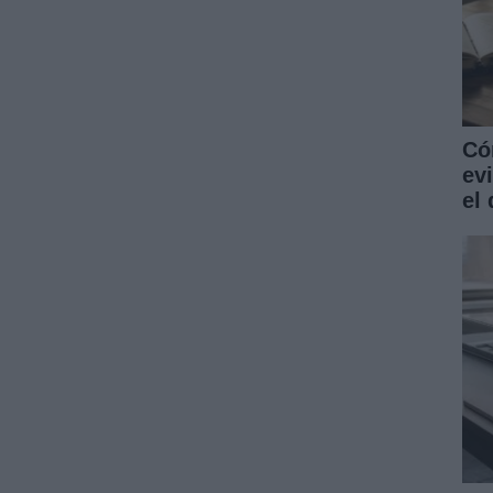
Có
ev
el 