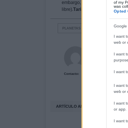
of my P
embargo, la Inteligencia Imperia
was col
libre).
Taris
, nuevo
planeta
de S
Opted 
Google 
PLANETAS SWTOR
STAR WARS
I want t
web or d
Acutalidad.es Uni
I want t
purpose
I want 
Contacto:
I want t
web or d
I want t
ARTÍCULO ANTERIOR
or app.
I want t