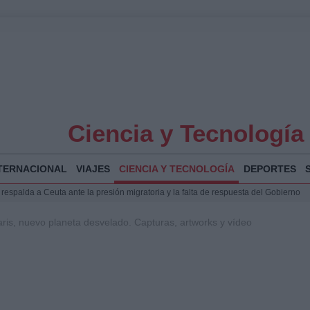
Ciencia y Tecnología
TERNACIONAL
VIAJES
CIENCIA Y TECNOLOGÍA
DEPORTES
espalda a Ceuta ante la presión migratoria y la falta de respuesta del Gobierno
Jesús Vivas se reúnen en Marivent para abordar la situación en Ceuta
is, nuevo planeta desvelado. Capturas, artworks y vídeo
puesta del Gobierno ante la crisis migratoria en Ceuta
planificar, reportear y construir una crónica con escenas y voces