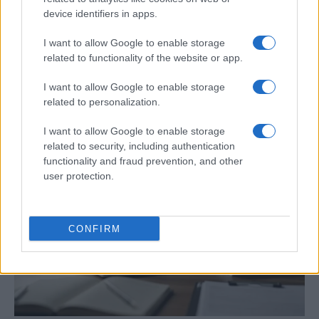
device identifiers in apps.
I want to allow Google to enable storage
related to functionality of the website or app.
Cómo elegir una carrera STEAM: perfiles
I want to allow Google to enable storage
emergentes y competencias clave
related to personalization.
Descubre cómo elegir la mejor opción en STEAM:…
I want to allow Google to enable storage
related to security, including authentication
functionality and fraud prevention, and other
CIENCIA Y TECNOLOGÍA
user protection.
CONFIRM