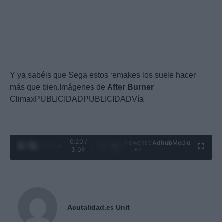
Y ya sabéis que Sega estos remakes los suele hacer
más que bien.Imágenes de
After
Burner
ClimaxPUBLICIDADPUBLICIDADVía
0:22 /
Ad
hub
Media
POWERED
1
/
4
3:09
BY
Acutalidad.es Unit