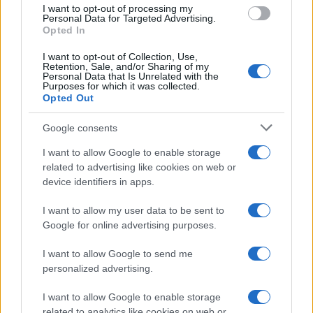
I want to opt-out of processing my
Personal Data for Targeted Advertising.
Opted In
I want to opt-out of Collection, Use,
Retention, Sale, and/or Sharing of my
Personal Data that Is Unrelated with the
Purposes for which it was collected.
Opted Out
Google consents
Protocolos de seguridad ocular y
consejos para fotografiar eclipses solares
I want to allow Google to enable storage
related to advertising like cookies on web or
Un eclipse solar es un espectáculo natural que…
device identifiers in apps.
I want to allow my user data to be sent to
CIENCIA Y TECNOLOGÍA
Google for online advertising purposes.
I want to allow Google to send me
personalized advertising.
I want to allow Google to enable storage
related to analytics like cookies on web or