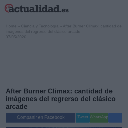
×
Home
»
Ciencia y Tecnología
»
After Burner Climax: cantidad de
imágenes del regrerso del clásico arcade
07/05/2020
Política
Ciencia y
Tecnología
Crónica
Deportes
Economía
Salud y Bienestar
After Burner Climax: cantidad de
Internacional
imágenes del regrerso del clásico
Gente
Viajes
arcade
Musica
Tweet
WhatsApp
Compartir en Facebook