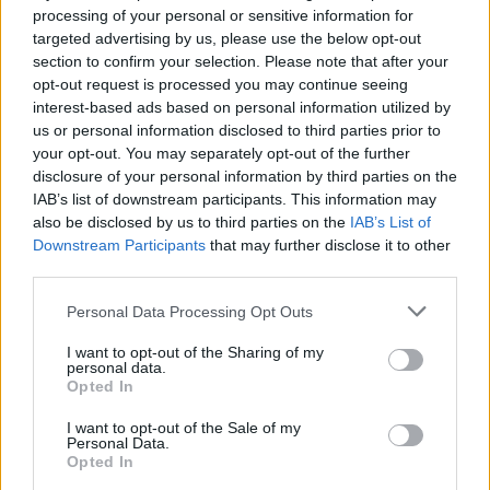
processing of your personal or sensitive information for
CIENCIA Y TECNOLOGÍA
targeted advertising by us, please use the below opt-out
section to confirm your selection. Please note that after your
opt-out request is processed you may continue seeing
interest-based ads based on personal information utilized by
us or personal information disclosed to third parties prior to
your opt-out. You may separately opt-out of the further
disclosure of your personal information by third parties on the
IAB’s list of downstream participants. This information may
also be disclosed by us to third parties on the
IAB’s List of
Downstream Participants
that may further disclose it to other
third parties.
Ética en IA: marcos, riesgos y
Please note that this website/app uses one or more Google
Personal Data Processing Opt Outs
mitigaciones aplicadas
services and may gather and store information including but
not limited to your visit or usage behaviour. You may click to
I want to opt-out of the Sharing of my
La inteligencia artificial ética es fundamental para un…
personal data.
grant or deny consent to Google and its third-party tags to
Opted In
use your data for below specified purposes in below Google
consent section.
I want to opt-out of the Sale of my
CIENCIA Y TECNOLOGÍA
Personal Data.
Opted In