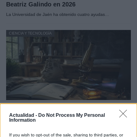
Beatriz Galindo en 2026
La Universidad de Jaén ha obtenido cuatro ayudas…
CIENCIA Y TECNOLOGÍA
Guía para definir intereses y
competencias en carreras STEAM
Actualidad -
Do Not Process My Personal
Information
Identifica tus intereses y competencias en datos, IA,…
If you wish to opt-out of the sale, sharing to third parties, or