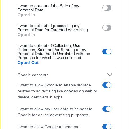
consent section.
I want to opt-out of the Sale of my
Descubre cómo elegir la mejor opción en STEAM:…
Personal Data.
Opted In
I want to opt-out of processing my
CIENCIA Y TECNOLOGÍA
Personal Data for Targeted Advertising.
Opted In
I want to opt-out of Collection, Use,
Retention, Sale, and/or Sharing of my
Personal Data that Is Unrelated with the
Purposes for which it was collected.
Opted Out
Google consents
I want to allow Google to enable storage
related to advertising like cookies on web or
Un hombre compra el primer mensaje
device identifiers in apps.
SMS de la historia por 107.000 euros
I want to allow my user data to be sent to
Un canadiense compra el primer mensaje de texto…
Google for online advertising purposes.
I want to allow Google to send me