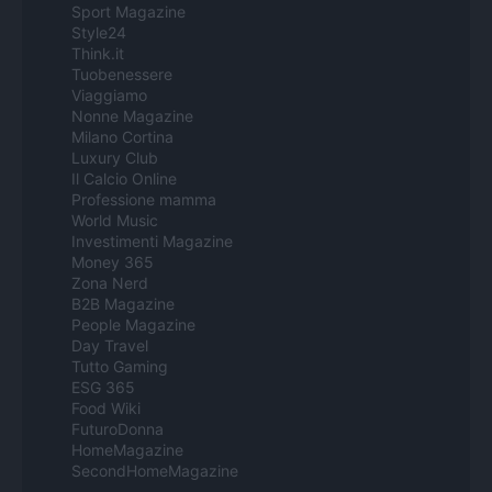
Sport Magazine
Style24
Think.it
Tuobenessere
Viaggiamo
Nonne Magazine
Milano Cortina
Luxury Club
Il Calcio Online
Professione mamma
World Music
Investimenti Magazine
Money 365
Zona Nerd
B2B Magazine
People Magazine
Day Travel
Tutto Gaming
ESG 365
Food Wiki
FuturoDonna
HomeMagazine
SecondHomeMagazine