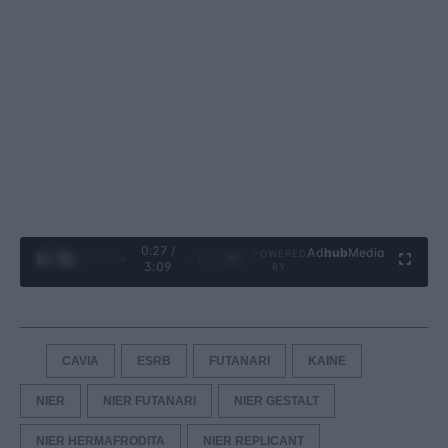
0:28 /
Ad
hub
Media
POWERED
1
/
4
3:09
BY
CAVIA
ESRB
FUTANARI
KAINE
NIER
NIER FUTANARI
NIER GESTALT
NIER HERMAFRODITA
NIER REPLICANT