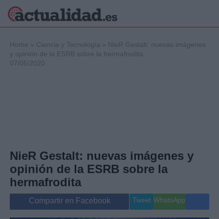
×
Home
»
Ciencia y Tecnología
»
NieR Gestalt: nuevas imágenes
y opinión de la ESRB sobre la hermafrodita
07/05/2020
Política
Ciencia y
Tecnología
Crónica
Deportes
Economía
Salud y Bienestar
NieR Gestalt: nuevas imágenes y
Internacional
opinión de la ESRB sobre la
Gente
Viajes
hermafrodita
Musica
Tweet
WhatsApp
Compartir en Facebook