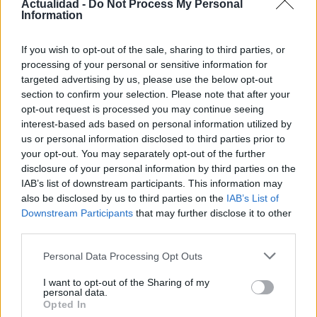
Actualidad -
Do Not Process My Personal
Information
Protocolos de seguridad ocular y
If you wish to opt-out of the sale, sharing to third parties, or
consejos para fotografiar eclipses solares
processing of your personal or sensitive information for
targeted advertising by us, please use the below opt-out
Un eclipse solar es un espectáculo natural que…
section to confirm your selection. Please note that after your
opt-out request is processed you may continue seeing
interest-based ads based on personal information utilized by
CIENCIA Y TECNOLOGÍA
us or personal information disclosed to third parties prior to
your opt-out. You may separately opt-out of the further
disclosure of your personal information by third parties on the
IAB’s list of downstream participants. This information may
also be disclosed by us to third parties on the
IAB’s List of
Downstream Participants
that may further disclose it to other
third parties.
Please note that this website/app uses one or more Google
Personal Data Processing Opt Outs
services and may gather and store information including but
not limited to your visit or usage behaviour. You may click to
I want to opt-out of the Sharing of my
personal data.
Cómo elegir una carrera STEAM: perfiles
grant or deny consent to Google and its third-party tags to
Opted In
use your data for below specified purposes in below Google
emergentes y competencias clave