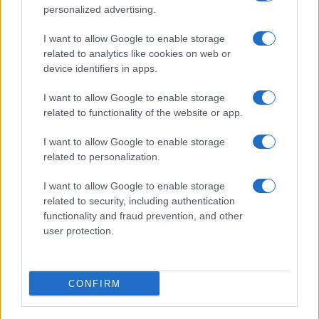
CIENCIA Y TECNOLOGÍA
personalized advertising.
I want to allow Google to enable storage
related to analytics like cookies on web or
device identifiers in apps.
I want to allow Google to enable storage
related to functionality of the website or app.
I want to allow Google to enable storage
related to personalization.
Preview: Marvel Super Hero Squad, más
I want to allow Google to enable storage
superhéroes para Nintendo Wii
related to security, including authentication
functionality and fraud prevention, and other
Los fans de Nintendo Wii y los superhéroes…
user protection.
CIENCIA Y TECNOLOGÍA
CONFIRM