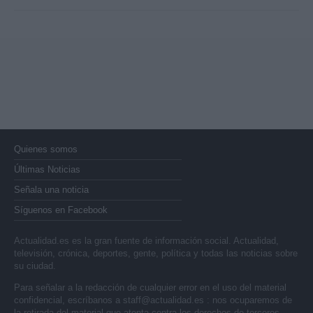
Quienes somos
Últimas Noticias
Señala una noticia
Síguenos en Facebook
Actualidad.es es la gran fuente de información social. Actualidad,
televisión, crónica, deportes, gente, política y todas las noticias sobre
su ciudad.
Para señalar a la redacción de cualquier error en el uso del material
confidencial, escríbanos a
staff@actualidad.es
: nos ocuparemos de
la retirada del material que atenta contra los derechos de terceros.