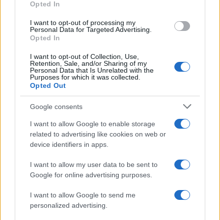
Opted In
CIENCIA Y TECNOLOGÍA
I want to opt-out of processing my
Personal Data for Targeted Advertising.
Opted In
I want to opt-out of Collection, Use,
Retention, Sale, and/or Sharing of my
Personal Data that Is Unrelated with the
Purposes for which it was collected.
Opted Out
Google consents
Un hombre compra el primer mensaje
I want to allow Google to enable storage
related to advertising like cookies on web or
SMS de la historia por 107.000 euros
device identifiers in apps.
Un canadiense compra el primer mensaje de texto…
I want to allow my user data to be sent to
Google for online advertising purposes.
CIENCIA Y TECNOLOGÍA
I want to allow Google to send me
personalized advertising.