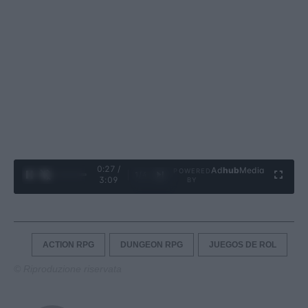
0:28 /
Ad
hub
Media
POWERED
1
/
4
3:09
BY
ACTION RPG
DUNGEON RPG
JUEGOS DE ROL
© Riproduzione riservata