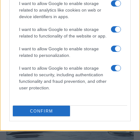
I want to allow Google to enable storage
related to analytics like cookies on web or
device identifiers in apps.
I want to allow Google to enable storage
related to functionality of the website or app.
I want to allow Google to enable storage
Preview: Marvel Super Hero Squad, más
related to personalization.
superhéroes para Nintendo Wii
I want to allow Google to enable storage
Los fans de Nintendo Wii y los superhéroes…
related to security, including authentication
functionality and fraud prevention, and other
user protection.
CIENCIA Y TECNOLOGÍA
CONFIRM