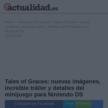
×
Home
»
Ciencia y Tecnología
»
Tales of Graces: nuevas
imágenes, increíble tráiler y detalles del minijuego para
Nintendo DS
11/05/2020
Política
Ciencia y
Tecnología
Crónica
Deportes
Economía
Salud y Bienestar
Internacional
Tales of Graces: nuevas imágenes,
Gente
increíble tráiler y detalles del
Viajes
minijuego para Nintendo DS
Musica
Tweet
WhatsApp
Compartir en Facebook