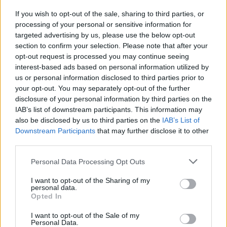
If you wish to opt-out of the sale, sharing to third parties, or
Un eclipse solar es un espectáculo natural que…
processing of your personal or sensitive information for
targeted advertising by us, please use the below opt-out
section to confirm your selection. Please note that after your
CIENCIA Y TECNOLOGÍA
opt-out request is processed you may continue seeing
interest-based ads based on personal information utilized by
us or personal information disclosed to third parties prior to
your opt-out. You may separately opt-out of the further
disclosure of your personal information by third parties on the
IAB’s list of downstream participants. This information may
also be disclosed by us to third parties on the
IAB’s List of
Downstream Participants
that may further disclose it to other
third parties.
Please note that this website/app uses one or more Google
Personal Data Processing Opt Outs
Cómo elegir una carrera STEAM: perfiles
services and may gather and store information including but
not limited to your visit or usage behaviour. You may click to
I want to opt-out of the Sharing of my
emergentes y competencias clave
personal data.
grant or deny consent to Google and its third-party tags to
Opted In
Descubre cómo elegir la mejor opción en STEAM:…
use your data for below specified purposes in below Google
consent section.
I want to opt-out of the Sale of my
Personal Data.