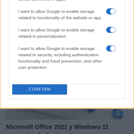
I want to allow Google to enable storage
Eclipse solar 2026: Todo lo que necesitas
related to functionality of the website or app.
saber sobre el evento astronómico
I want to allow Google to enable storage
El 8 de abril de 2026, el cielo…
related to personalization.
I want to allow Google to enable storage
related to security, including authentication
CIENCIA Y TECNOLOGÍA
functionality and fraud prevention, and other
user protection.
CONFIRM
Microsoft Office 2021 y Windows 11