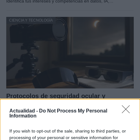
Identifica tus intereses y competencias en datos, IA,…
CIENCIA Y TECNOLOGÍA
Protocolos de seguridad ocular y
consejos para fotografiar eclipses solares
Actualidad -
Do Not Process My Personal
Un eclipse solar es un espectáculo natural que…
Information
If you wish to opt-out of the sale, sharing to third parties, or
CIENCIA Y TECNOLOGÍA
processing of your personal or sensitive information for