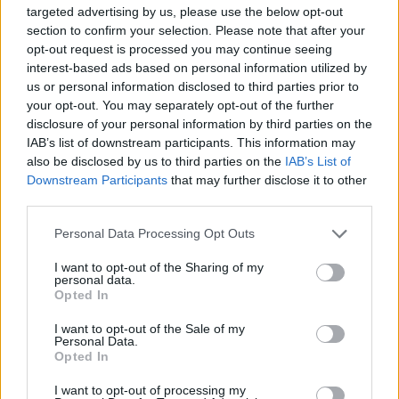
targeted advertising by us, please use the below opt-out
section to confirm your selection. Please note that after your
opt-out request is processed you may continue seeing
interest-based ads based on personal information utilized by
us or personal information disclosed to third parties prior to
your opt-out. You may separately opt-out of the further
disclosure of your personal information by third parties on the
IAB’s list of downstream participants. This information may
also be disclosed by us to third parties on the
IAB’s List of
Downstream Participants
that may further disclose it to other
Cómo elegir una carrera STEAM: perfiles
third parties.
emergentes y competencias clave
Please note that this website/app uses one or more Google
Personal Data Processing Opt Outs
services and may gather and store information including but
Descubre cómo elegir la mejor opción en STEAM:…
not limited to your visit or usage behaviour. You may click to
I want to opt-out of the Sharing of my
personal data.
grant or deny consent to Google and its third-party tags to
Opted In
use your data for below specified purposes in below Google
CIENCIA Y TECNOLOGÍA
consent section.
I want to opt-out of the Sale of my
Personal Data.
Opted In
I want to opt-out of processing my