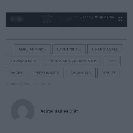
0:21 /
Ad
hub
Media
POWERED
1
/
4
3:55
BY
AMPLIACIONES
CONTENIDOS
CUANDO SALE
EXPANSIONES
FECHAS DE LANZAMIENTOS
LBP
PACKS
PERSONAJES
SACKBOYS
TRAJES
© Riproduzione riservata
Acutalidad.es Unit