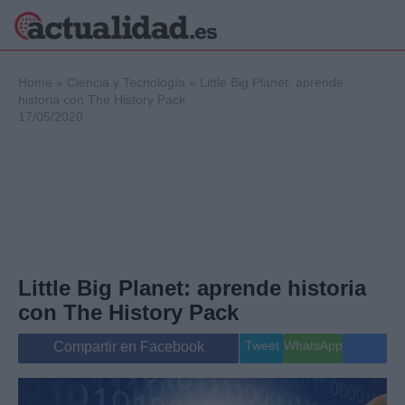
×
Home
»
Ciencia y Tecnología
»
Little Big Planet: aprende
historia con The History Pack
17/05/2020
Política
Ciencia y
Tecnología
Crónica
Deportes
Economía
Salud y Bienestar
Little Big Planet: aprende historia
Internacional
con The History Pack
Gente
Viajes
Tweet
WhatsApp
Compartir en Facebook
Musica