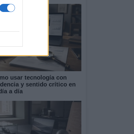
mo usar tecnología con
idencia y sentido crítico en
día a día