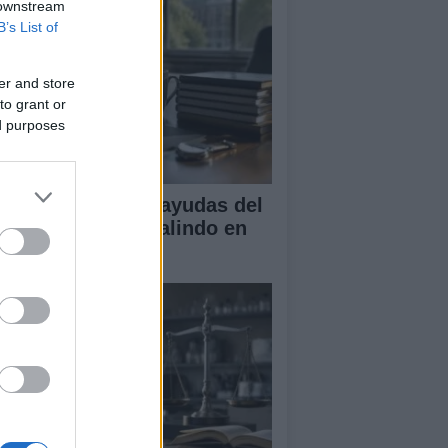
 downstream
B’s List of
er and store
to grant or
ed purposes
A obtiene cuatro ayudas del
ograma Beatriz Galindo en
26