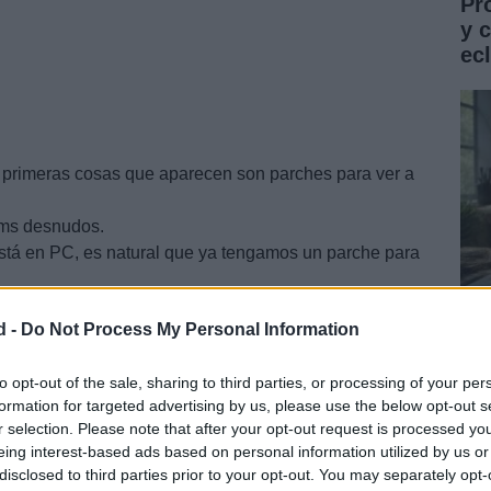
Pr
y 
ec
 primeras cosas que aparecen son parches para ver a
ms desnudos.
stá en PC, es natural que ya tengamos un parche para
d -
Do Not Process My Personal Information
Gu
co
to opt-out of the sale, sharing to third parties, or processing of your per
formation for targeted advertising by us, please use the below opt-out s
ST
r selection. Please note that after your opt-out request is processed y
eing interest-based ads based on personal information utilized by us or
disclosed to third parties prior to your opt-out. You may separately opt-