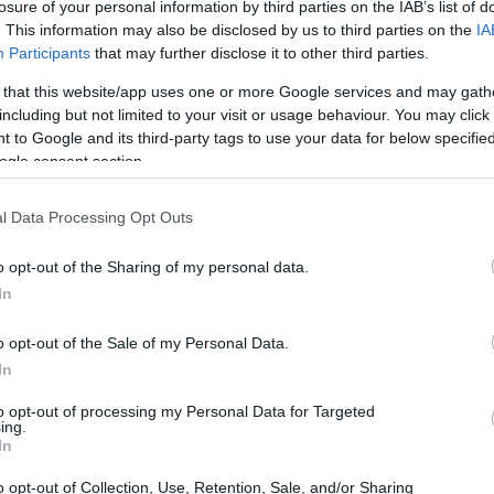
losure of your personal information by third parties on the IAB’s list of
. This information may also be disclosed by us to third parties on the
IA
Participants
that may further disclose it to other third parties.
 that this website/app uses one or more Google services and may gath
including but not limited to your visit or usage behaviour. You may click 
 to Google and its third-party tags to use your data for below specifi
ogle consent section.
l Data Processing Opt Outs
UJ
pr
o opt-out of the Sharing of my personal data.
20
In
o opt-out of the Sale of my Personal Data.
In
ible que no aguante mucho en Youtube, que ya sabéis
to opt-out of processing my Personal Data for Targeted
s para estas cosas, así que aprovechad y mirad como
ing.
In
han apañado para poner a la pobrecita de
Cammy
a
¡no tiene ombligo!) Cada uno se divierte como quiere,
o opt-out of Collection, Use, Retention, Sale, and/or Sharing