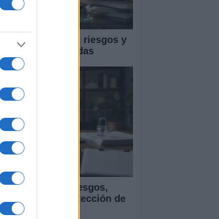
ica en IA: marcos, riesgos y
tigaciones aplicadas
ía para evaluar sesgos,
ansparencia y protección de
tos en IA