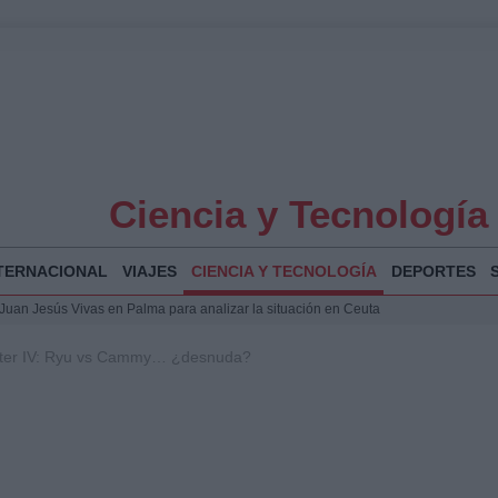
Ciencia y Tecnología
TERNACIONAL
VIAJES
CIENCIA Y TECNOLOGÍA
DEPORTES
a Juan Jesús Vivas en Palma para analizar la situación en Ceuta
la Illa Plana: Menorca apuesta por el deporte náutico sostenible
hter IV: Ryu vs Cammy… ¿desnuda?
 y humanitario en Ceuta tras la llegada masiva de migrantes
 Bogotá 2026: fecha, recorrido y actividades especiales