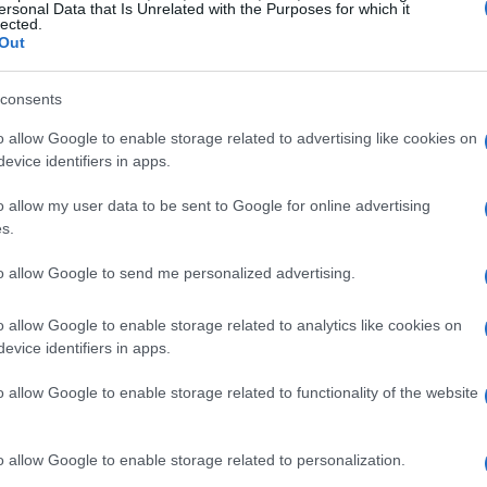
ersonal Data that Is Unrelated with the Purposes for which it
lected.
do pensar en que hagan lo mismo con Blanka o
Out
Ét
 ha desaparecido, pero podéis ver el parche en acción
consents
mi
o allow Google to enable storage related to advertising like cookies on
evice identifiers in apps.
o allow my user data to be sent to Google for online advertising
KEN
PARCHES
RYU
STREET FIGHTER
s.
© Riproduzione riservata
to allow Google to send me personalized advertising.
t
o allow Google to enable storage related to analytics like cookies on
evice identifiers in apps.
o allow Google to enable storage related to functionality of the website
Gu
tr
o allow Google to enable storage related to personalization.
da