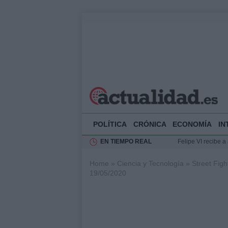
POLÍTICA
CRÓNICA
ECONOMÍA
IN
EN TIEMPO REAL
Felipe VI recibe 
Rehabilitación de 
Home
»
Ciencia y Tecnología
»
Street Fig
Impacto económico
19/05/2020
Ciclovía Nocturna