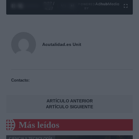
0:28 /
Ad
hub
Media
POWERED
1
/
4
4:27
BY
Acutalidad.es Unit
Contacto:
ARTÍCULO ANTERIOR
ARTÍCULO SIGUIENTE
Más leídos
CIENCIA Y TECNOLOGÍA