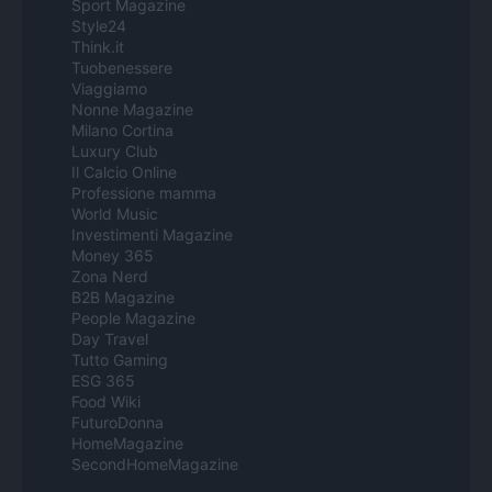
Sport Magazine
Style24
Think.it
Tuobenessere
Viaggiamo
Nonne Magazine
Milano Cortina
Luxury Club
Il Calcio Online
Professione mamma
World Music
Investimenti Magazine
Money 365
Zona Nerd
B2B Magazine
People Magazine
Day Travel
Tutto Gaming
ESG 365
Food Wiki
FuturoDonna
HomeMagazine
SecondHomeMagazine