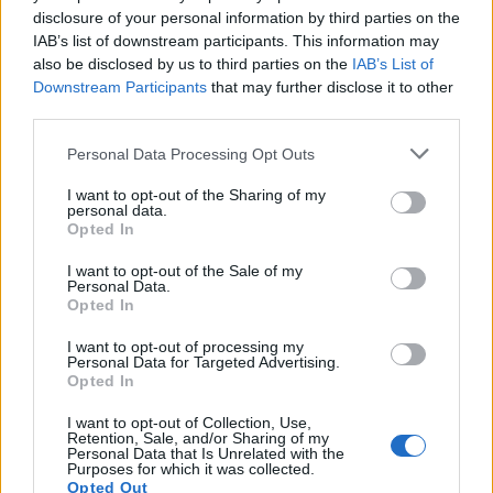
disclosure of your personal information by third parties on the
IAB’s list of downstream participants. This information may
also be disclosed by us to third parties on the
IAB’s List of
Protocolos de seguridad ocular y
Downstream Participants
that may further disclose it to other
third parties.
consejos para fotografiar eclipses solares
Please note that this website/app uses one or more Google
Un eclipse solar es un espectáculo natural que…
Personal Data Processing Opt Outs
services and may gather and store information including but
not limited to your visit or usage behaviour. You may click to
I want to opt-out of the Sharing of my
personal data.
grant or deny consent to Google and its third-party tags to
CIENCIA Y TECNOLOGÍA
Opted In
use your data for below specified purposes in below Google
consent section.
I want to opt-out of the Sale of my
Personal Data.
Opted In
I want to opt-out of processing my
Personal Data for Targeted Advertising.
Opted In
I want to opt-out of Collection, Use,
Retention, Sale, and/or Sharing of my
Personal Data that Is Unrelated with the
Purposes for which it was collected.
Cómo elegir una carrera STEAM: perfiles
Opted Out