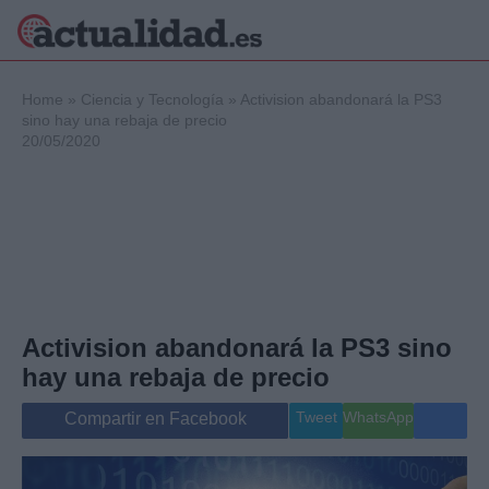
×
Home
»
Ciencia y Tecnología
»
Activision abandonará la PS3
sino hay una rebaja de precio
20/05/2020
Política
Ciencia y
Tecnología
Crónica
Deportes
Economía
Salud y Bienestar
Activision abandonará la PS3 sino
Internacional
hay una rebaja de precio
Gente
Viajes
Tweet
WhatsApp
Compartir en Facebook
Musica