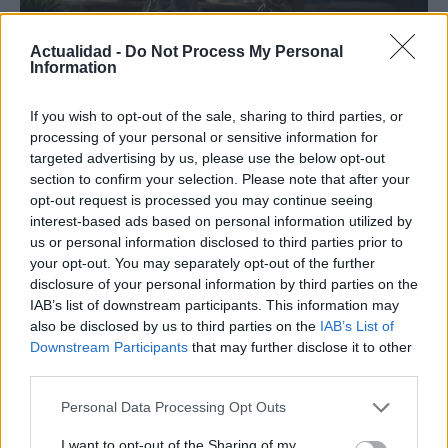
Actualidad -
Do Not Process My Personal
Information
If you wish to opt-out of the sale, sharing to third parties, or
processing of your personal or sensitive information for
Guía para definir intereses y
targeted advertising by us, please use the below opt-out
competencias en carreras STEAM
section to confirm your selection. Please note that after your
opt-out request is processed you may continue seeing
Identifica tus intereses y competencias en datos, IA,…
interest-based ads based on personal information utilized by
us or personal information disclosed to third parties prior to
your opt-out. You may separately opt-out of the further
CIENCIA Y TECNOLOGÍA
disclosure of your personal information by third parties on the
IAB’s list of downstream participants. This information may
also be disclosed by us to third parties on the
IAB’s List of
Downstream Participants
that may further disclose it to other
third parties.
Please note that this website/app uses one or more Google
Personal Data Processing Opt Outs
services and may gather and store information including but
not limited to your visit or usage behaviour. You may click to
I want to opt-out of the Sharing of my