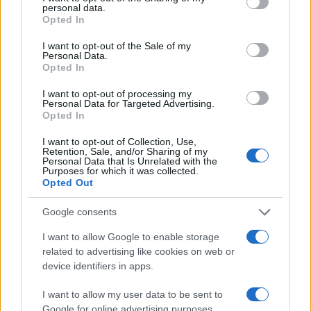
personal data.
grant or deny consent to Google and its third-party tags to
Opted In
use your data for below specified purposes in below Google
Ética en IA: marcos, riesgos y
consent section.
I want to opt-out of the Sale of my
Personal Data.
mitigaciones aplicadas
Opted In
La inteligencia artificial ética es fundamental para un…
I want to opt-out of processing my
Personal Data for Targeted Advertising.
Opted In
CIENCIA Y TECNOLOGÍA
I want to opt-out of Collection, Use,
Retention, Sale, and/or Sharing of my
Personal Data that Is Unrelated with the
Purposes for which it was collected.
Opted Out
Google consents
I want to allow Google to enable storage
related to advertising like cookies on web or
device identifiers in apps.
Protocolos de seguridad ocular y
I want to allow my user data to be sent to
Google for online advertising purposes.