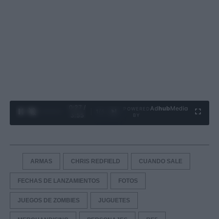
0:29 /
Ad
hub
Media
POWERED
1
/
4
3:55
BY
ARMAS
CHRIS REDFIELD
CUANDO SALE
FECHAS DE LANZAMIENTOS
FOTOS
JUEGOS DE ZOMBIES
JUGUETES