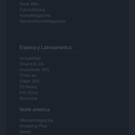
Food Wiki
FuturoDonna
HomeMagazine
SecondHomeMagazine
Espana y Latinoamerica
Actualidad
Finanzas 24
Investindo 365
Think.es
Viajar 365
ES Newz
Pet Story
Encocina
Norte america
Womanmagazine
Investing Plus
Newz