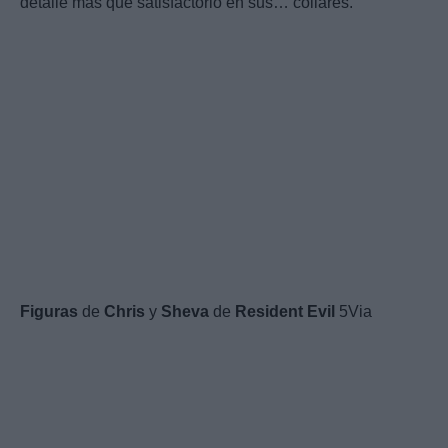
detalle más que satisfactorio en sus… collares.
Figuras
de
Chris
y
Sheva
de
Resident
Evil
5Via