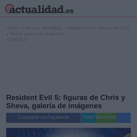
×
Home
»
Ciencia y Tecnología
»
Resident Evil 5: figuras de Chris
y Sheva, galería de imágenes
22/05/2020
Política
Ciencia y
Tecnología
Crónica
Deportes
Economía
Salud y Bienestar
Resident Evil 5: figuras de Chris y
Internacional
Sheva, galería de imágenes
Gente
Viajes
Tweet
WhatsApp
Compartir en Facebook
Musica