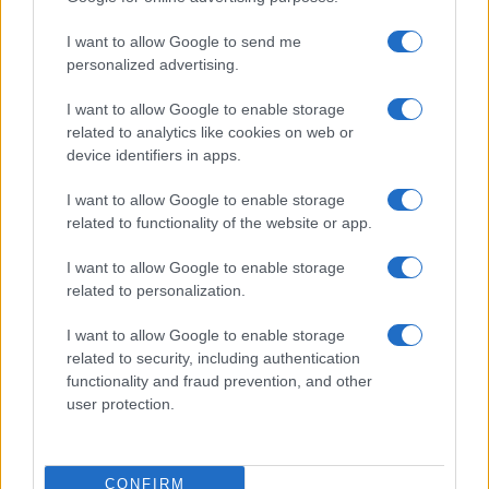
consejos para fotografiar eclipses solares
I want to allow Google to send me
Un eclipse solar es un espectáculo natural que…
personalized advertising.
I want to allow Google to enable storage
CIENCIA Y TECNOLOGÍA
related to analytics like cookies on web or
device identifiers in apps.
I want to allow Google to enable storage
related to functionality of the website or app.
I want to allow Google to enable storage
related to personalization.
I want to allow Google to enable storage
related to security, including authentication
Cómo elegir una carrera STEAM: perfiles
functionality and fraud prevention, and other
emergentes y competencias clave
user protection.
Descubre cómo elegir la mejor opción en STEAM:…
CONFIRM