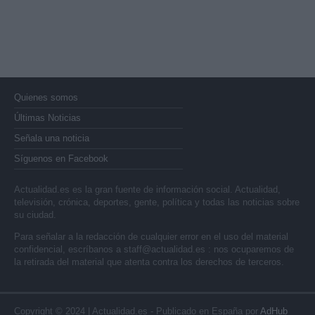
Quienes somos
Últimas Noticias
Señala una noticia
Síguenos en Facebook
Actualidad.es es la gran fuente de información social. Actualidad,
televisión, crónica, deportes, gente, política y todas las noticias sobre
su ciudad.
Para señalar a la redacción de cualquier error en el uso del material
confidencial, escríbanos a
staff@actualidad.es
: nos ocuparemos de
la retirada del material que atenta contra los derechos de terceros.
Copyright © 2024 | Actualidad.es - Publicado en España por
AdHub