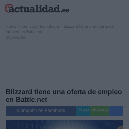
×
Home
»
Ciencia y Tecnología
»
Blizzard tiene una oferta de
empleo en Battle.net
25/05/2020
Política
Ciencia y
Tecnología
Crónica
Deportes
Economía
Salud y Bienestar
Blizzard tiene una oferta de empleo
Internacional
en Battle.net
Gente
Viajes
Tweet
WhatsApp
Compartir en Facebook
Musica