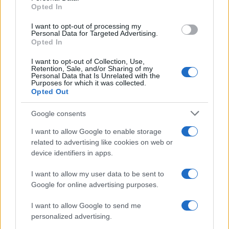
Opted In
CIENCIA Y TECNOLOGÍA
I want to opt-out of processing my
Personal Data for Targeted Advertising.
Opted In
I want to opt-out of Collection, Use,
Retention, Sale, and/or Sharing of my
Personal Data that Is Unrelated with the
Purposes for which it was collected.
Opted Out
Google consents
I want to allow Google to enable storage
Super Street Fighter IV: más información
related to advertising like cookies on web or
sobre Juri, la nueva guerrera
device identifiers in apps.
Los juegos de lucha, orientados sin duda a…
I want to allow my user data to be sent to
Google for online advertising purposes.
CIENCIA Y TECNOLOGÍA
I want to allow Google to send me
personalized advertising.