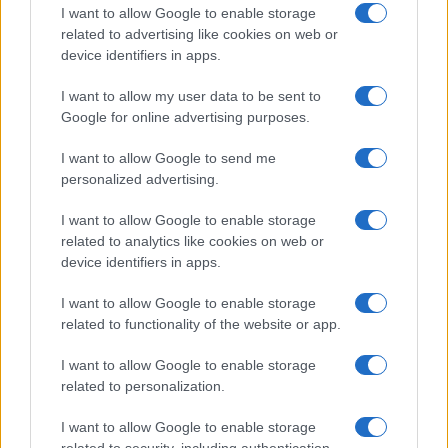
I want to allow Google to enable storage
related to advertising like cookies on web or
device identifiers in apps.
I want to allow my user data to be sent to
Google for online advertising purposes.
I want to allow Google to send me
personalized advertising.
Quienes somos
Últimas Noticias
I want to allow Google to enable storage
related to analytics like cookies on web or
Señala una noticia
device identifiers in apps.
Síguenos en Facebook
I want to allow Google to enable storage
Actualidad.es es la gran fuente de información social. Actualidad,
related to functionality of the website or app.
televisión, crónica, deportes, gente, política y todas las noticias sobre
su ciudad.
I want to allow Google to enable storage
Para señalar a la redacción de cualquier error en el uso del material
related to personalization.
confidencial, escríbanos a
staff@actualidad.es
: nos ocuparemos de
la retirada del material que atenta contra los derechos de terceros.
I want to allow Google to enable storage
related to security, including authentication