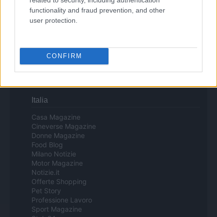
functionality and fraud prevention, and other
user protection.
Copyright © 2024 | Actualidad.es - Publicado en España por
AdHub
Media
- Numero REA 2729933 - Todos los derechos reservados.
Contacto
-
Politica de cookies
-
Política de privacidad
-
Aviso legal
-
Procesamiento de datos
CONFIRM
Todos los contenidos se han realizado de forma híbrida por una
tecnología con Inteligencia Artificial y por creadores independientes
Italia
Casa Magazine
Cineverse Magazine
Donne Magazine
Food Blog
Milano Notizie
Motor Magazine
Notizie.it
Offerte Shopping
Pet Story
Professione Lavoro
Sport Magazine