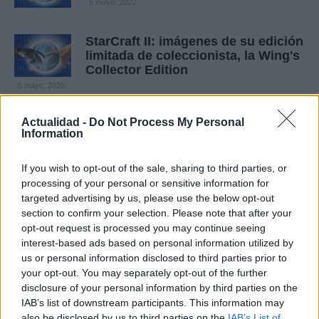
6 mayo, 2020
StarCraft II: imágenes de su edición
limitada de coleccionista, la Wing's
Collector Edition
5 mayo, 2020
Actualidad -
Do Not Process My Personal
Starcraft: una fecha misteriosa en
Information
tres divertidos anuncios coreanos
4 mayo, 2020
If you wish to opt-out of the sale, sharing to third parties, or
processing of your personal or sensitive information for
Starcraft II: información, nuevos
targeted advertising by us, please use the below opt-out
vídeos de la campaña y cinemática
section to confirm your selection. Please note that after your
con Zeratul y Jim Raynor en HD
opt-out request is processed you may continue seeing
4 mayo, 2020
interest-based ads based on personal information utilized by
us or personal information disclosed to third parties prior to
your opt-out. You may separately opt-out of the further
Starcraft II: disfruta con su nuevo y
disclosure of your personal information by third parties on the
fantástico anuncio para TV
IAB’s list of downstream participants. This information may
2 mayo, 2020
also be disclosed by us to third parties on the
IAB’s List of