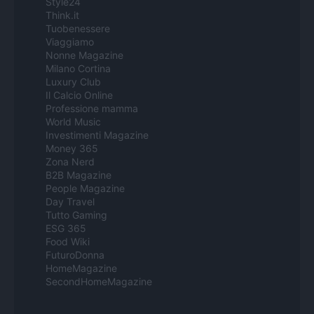
Style24
Think.it
Tuobenessere
Viaggiamo
Nonne Magazine
Milano Cortina
Luxury Club
Il Calcio Online
Professione mamma
World Music
Investimenti Magazine
Money 365
Zona Nerd
B2B Magazine
People Magazine
Day Travel
Tutto Gaming
ESG 365
Food Wiki
FuturoDonna
HomeMagazine
SecondHomeMagazine