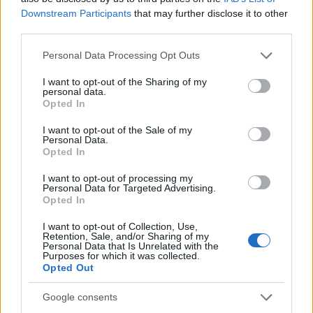
Downstream Participants
that may further disclose it to other
StarCraft II Heart of the Swarm:
third parties.
¡posible vídeo del ending filtrado!
Please note that this website/app uses one or more Google
Personal Data Processing Opt Outs
26 abril, 2020
services and may gather and store information including but
not limited to your visit or usage behaviour. You may click to
I want to opt-out of the Sharing of my
personal data.
Starcraft II: vídeo presentando el
grant or deny consent to Google and its third-party tags to
Opted In
mod World of Starcraft
use your data for below specified purposes in below Google
25 abril, 2020
consent section.
I want to opt-out of the Sale of my
Personal Data.
Opted In
Starcraft II: galería con increíbles
recortables de papel de sus
I want to opt-out of processing my
Personal Data for Targeted Advertising.
unidades
Opted In
22 abril, 2020
I want to opt-out of Collection, Use,
Retention, Sale, and/or Sharing of my
Starcraft II Heart of the Swarm:
Personal Data that Is Unrelated with the
Purposes for which it was collected.
primer vídeo con gameplay y
Opted Out
montones de pantallas
21 abril, 2020
Google consents