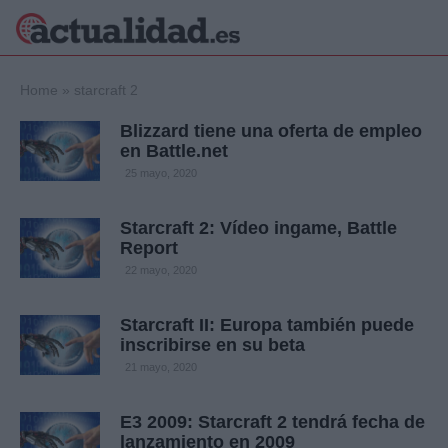
×
Home
»
starcraft 2
Blizzard tiene una oferta de empleo
en Battle.net
Política
Ciencia y
25 mayo, 2020
Tecnología
Crónica
Starcraft 2: Vídeo ingame, Battle
Report
Deportes
Economía
22 mayo, 2020
Salud y Bienestar
Internacional
Starcraft II: Europa también puede
inscribirse en su beta
Gente
Viajes
21 mayo, 2020
Musica
E3 2009: Starcraft 2 tendrá fecha de
lanzamiento en 2009