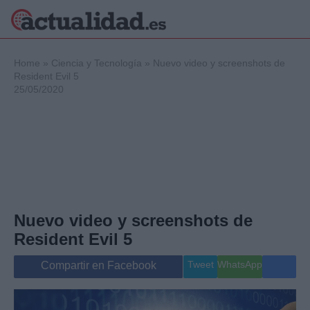
×
Home
»
Ciencia y Tecnología
»
Nuevo video y screenshots de
Resident Evil 5
25/05/2020
Política
Ciencia y
Tecnología
Crónica
Deportes
Economía
Salud y Bienestar
Nuevo video y screenshots de
Internacional
Resident Evil 5
Gente
Viajes
Tweet
WhatsApp
Compartir en Facebook
Musica