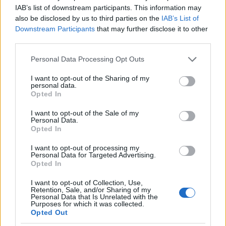
IAB’s list of downstream participants. This information may
also be disclosed by us to third parties on the
IAB’s List of
Downstream Participants
that may further disclose it to other
Cómo elegir una carrera STEAM: perfiles
third parties.
emergentes y competencias clave
Please note that this website/app uses one or more Google
Personal Data Processing Opt Outs
services and may gather and store information including but
Descubre cómo elegir la mejor opción en STEAM:…
not limited to your visit or usage behaviour. You may click to
I want to opt-out of the Sharing of my
personal data.
grant or deny consent to Google and its third-party tags to
Opted In
use your data for below specified purposes in below Google
CIENCIA Y TECNOLOGÍA
consent section.
I want to opt-out of the Sale of my
Personal Data.
Opted In
I want to opt-out of processing my
Personal Data for Targeted Advertising.
Opted In
I want to opt-out of Collection, Use,
Retention, Sale, and/or Sharing of my
Personal Data that Is Unrelated with the
Purposes for which it was collected.
Opted Out
Eclipse solar 2026: Todo lo que necesitas