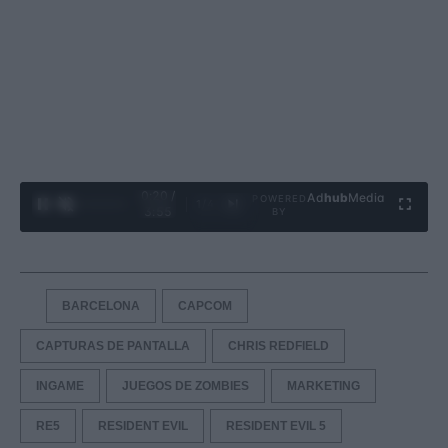
0:21 /
Ad
hub
Media
POWERED
1
/
4
3:55
BY
BARCELONA
CAPCOM
CAPTURAS DE PANTALLA
CHRIS REDFIELD
INGAME
JUEGOS DE ZOMBIES
MARKETING
RE5
RESIDENT EVIL
RESIDENT EVIL 5