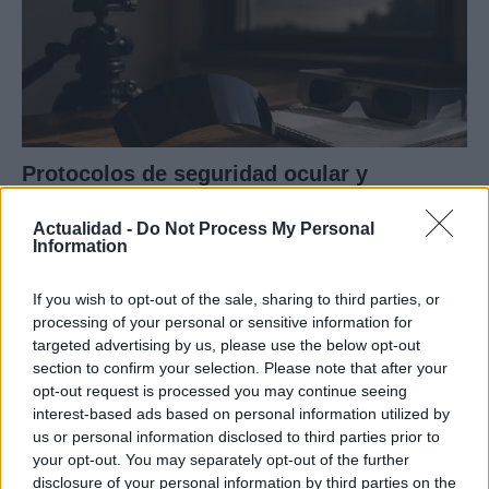
Protocolos de seguridad ocular y
consejos para fotografiar eclipses solares
Actualidad -
Do Not Process My Personal
Un eclipse solar es un espectáculo natural que…
Information
If you wish to opt-out of the sale, sharing to third parties, or
CIENCIA Y TECNOLOGÍA
processing of your personal or sensitive information for
targeted advertising by us, please use the below opt-out
section to confirm your selection. Please note that after your
opt-out request is processed you may continue seeing
interest-based ads based on personal information utilized by
us or personal information disclosed to third parties prior to
your opt-out. You may separately opt-out of the further
disclosure of your personal information by third parties on the