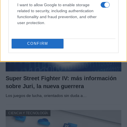
I want to allow Google to enable storage
CIENCIA Y TECNOLOGÍA
related to security, including authentication
functionality and fraud prevention, and other
user protection.
CONFIRM
Super Street Fighter IV: más información
sobre Juri, la nueva guerrera
Los juegos de lucha, orientados sin duda a…
CIENCIA Y TECNOLOGÍA