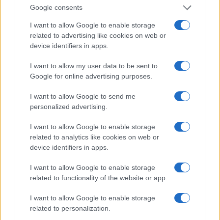
Google consents
saber sobre el evento astronómico
I want to allow Google to enable storage
El 8 de abril de 2026, el cielo…
related to advertising like cookies on web or
device identifiers in apps.
CIENCIA Y TECNOLOGÍA
I want to allow my user data to be sent to
Google for online advertising purposes.
I want to allow Google to send me
personalized advertising.
I want to allow Google to enable storage
related to analytics like cookies on web or
device identifiers in apps.
I want to allow Google to enable storage
Guía práctica para implementar principios
related to functionality of the website or app.
éticos en inteligencia artificial
I want to allow Google to enable storage
Explora los fundamentos para crear sistemas de IA…
related to personalization.