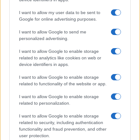
ARTÍCULO SIGUIENTE
I want to allow my user data to be sent to
Más leídos
Google for online advertising purposes.
I want to allow Google to send me
CIENCIA Y TECNOLOGÍA
personalized advertising.
I want to allow Google to enable storage
related to analytics like cookies on web or
device identifiers in apps.
I want to allow Google to enable storage
related to functionality of the website or app.
I want to allow Google to enable storage
related to personalization.
Psiquiatría forense y criminología: la
I want to allow Google to enable storage
perspectiva del doctor Cabrera
related to security, including authentication
functionality and fraud prevention, and other
El doctor Cabrera, experto en psiquiatría forense, comparte…
user protection.