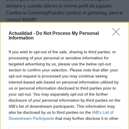
siempre y cuando utilices el mismo perfil de jugador.
Cambia tu GamertagPuedes cambiar el gamertag, pero te
costará 800MP.
Selecciona Editar Perfil de Jugador en la pantalla de Tu
Actualidad -
Do Not Process My Personal
Perfil.
Information
Usar un teclado de PC mediante USB (Gracias,
erbuendi)Uno de nuestro lectores comenta que también
If you wish to opt-out of the sale, sharing to third parties, or
es posible conectar un teclado mediante el puerto USB
processing of your personal or sensitive information for
(él lo ha probado con un teclado Microsoft, ignoro si
targeted advertising by us, please use the below opt-out
funciona con otras marcas).
section to confirm your selection. Please note that after your
Via
opt-out request is processed you may continue seeing
interest-based ads based on personal information utilized by
us or personal information disclosed to third parties prior to
your opt-out. You may separately opt-out of the further
0:29 /
disclosure of your personal information by third parties on the
Ad
hub
Media
POWERED
1
/
4
4:27
BY
IAB’s list of downstream participants. This information may
also be disclosed by us to third parties on the
IAB’s List of
Downstream Participants
that may further disclose it to other
third parties.