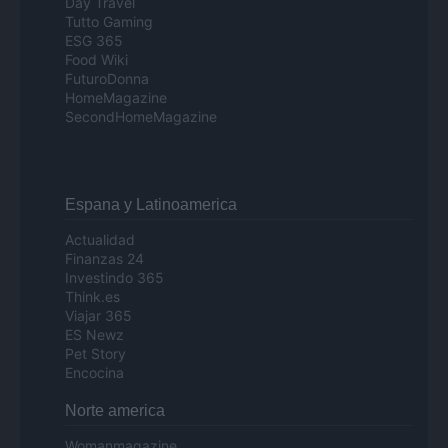
Day Travel
Tutto Gaming
ESG 365
Food Wiki
FuturoDonna
HomeMagazine
SecondHomeMagazine
Espana y Latinoamerica
Actualidad
Finanzas 24
Investindo 365
Think.es
Viajar 365
ES Newz
Pet Story
Encocina
Norte america
Womanmagazine