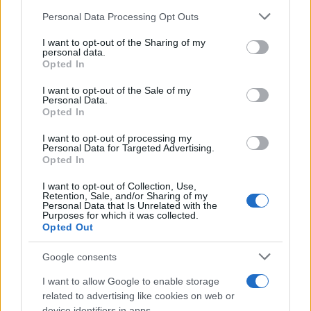
AMPLIACIONES
BAZAR
CONTENIDOS
Please note that this website/app uses one or more Google
Personal Data Processing Opt Outs
services and may gather and store information including but
EXPANSIONES
GALERÍAS
JUEGOS MUSICALES
not limited to your visit or usage behaviour. You may click to
I want to opt-out of the Sharing of my
personal data.
grant or deny consent to Google and its third-party tags to
MICROSOFT
PACKS
REINO UNIDO
SERVIDOR
Opted In
use your data for below specified purposes in below Google
consent section.
I want to opt-out of the Sale of my
TRAILERS
VIDEOJUEGOS
VIDEOS
XBOX LIVE
Personal Data.
Opted In
© Riproduzione riservata
I want to opt-out of processing my
Personal Data for Targeted Advertising.
Opted In
Acutalidad.es Unit
I want to opt-out of Collection, Use,
Retention, Sale, and/or Sharing of my
Personal Data that Is Unrelated with the
Purposes for which it was collected.
Opted Out
Google consents
Contacto:
I want to allow Google to enable storage
related to advertising like cookies on web or
ARTÍCULO ANTERIOR
device identifiers in apps.