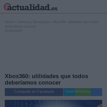
×
Home
»
Ciencia y Tecnología
»
Xbox360: utilidades que todos
deberíamos conocer
25/05/2020
Política
Ciencia y
Tecnología
Crónica
Deportes
Economía
Salud y Bienestar
Xbox360: utilidades que todos
Internacional
deberíamos conocer
Gente
Viajes
Tweet
WhatsApp
Compartir en Facebook
Musica