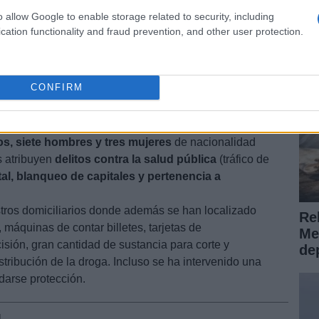
Vi
direcciones ficticios para evitar ser identificados.
o allow Google to enable storage related to security, including
si
s descubrieron que realizaban portes en vehículos de
cation functionality and fraud prevention, and other user protection.
les fondos con sofisticados sistemas de apertura,
rónicos para garantizar la entrega de la mercancía.
CONFIRM
es de la organización, los agentes procedieron a la
s, siete hombres y tres mujeres
de nacionalidad
s atribuyen
delitos contra la salud pública
(tráfico de
al, blanqueo de capitales y pertenencia a
tros domiciliarios donde además se han localizado
Reh
 máquinas de contar billetes, tarjetas de
Me
sión, gran cantidad de sustancia para corte y
de
tribución de la droga. Incluso se ha intervenido una
 darse protección.