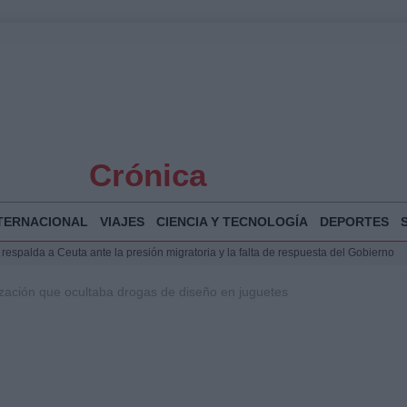
Crónica
TERNACIONAL
VIAJES
CIENCIA Y TECNOLOGÍA
DEPORTES
espalda a Ceuta ante la presión migratoria y la falta de respuesta del Gobierno
Jesús Vivas se reúnen en Marivent para abordar la situación en Ceuta
zación que ocultaba drogas de diseño en juguetes
puesta del Gobierno ante la crisis migratoria en Ceuta
planificar, reportear y construir una crónica con escenas y voces