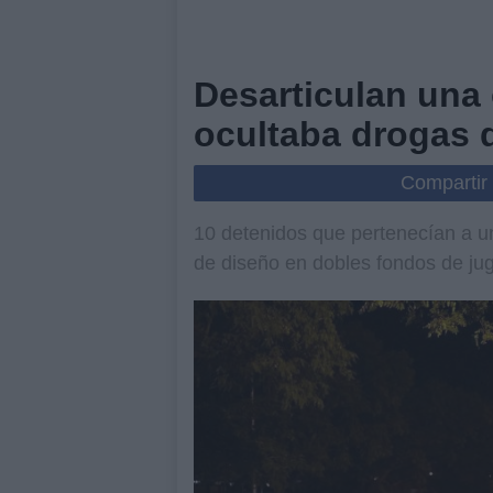
Desarticulan una
ocultaba drogas 
Compartir
10 detenidos que pertenecían a u
de diseño en dobles fondos de ju