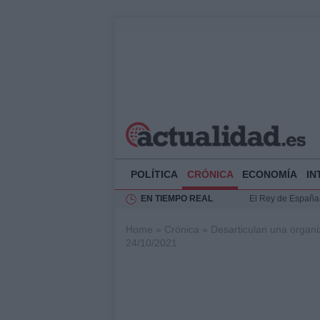
POLÍTICA
CRÓNICA
ECONOMÍA
IN
EN TIEMPO REAL
El Rey de España r
Felipe VI y Juan 
Home
»
Crónica
»
Desarticulan una organi
Análisis de la res
24/10/2021
Guía técnica para 