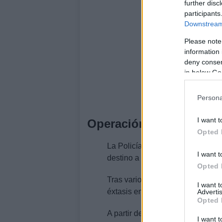
further disc
participants
Downstream 
Please note
information 
deny consent
in below Go
Persona
I want t
Operación antidrogas
Opted 
La Policía Judicial de Barajas d
I want t
destino a Colombia que contenía
Opted 
Tras varios análisis, interceptar
I want 
éxtasis en las ruedas de los jug
Advertis
Opted 
A partir de este momento se inic
I want t