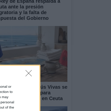
 Rey de España respalda a
uta ante la presión
ratoria y la falta de
spuesta del Gobierno
lipe VI y Juan Jesús Vivas se
sonal or
ection to
únen en Marivent para
ou may
ordar la situación en Ceuta
 personal
out of the