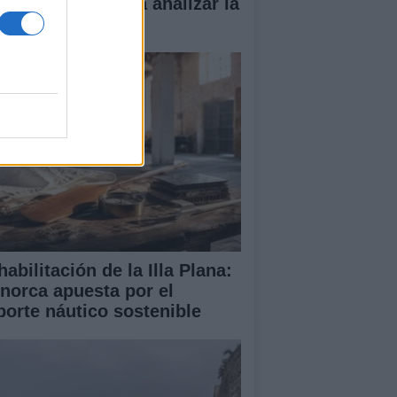
vas en Palma para analizar la
tuación en Ceuta
abilitación de la Illa Plana:
norca apuesta por el
porte náutico sostenible