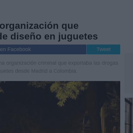
 organización que
de diseño en juguetes
 en Facebook
Tweet
na organización criminal que exportaba las drogas
guetes desde Madrid a Colombia.