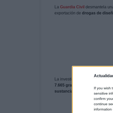
La
Guardia Civil
desmantela una 
exportación de
drogas de dise
Actualida
La investigación ha culminado c
7.665 gramos de MDMA, 574 
If you wish 
sustancias de corte.
sensitive in
confirm you
continue se
information 