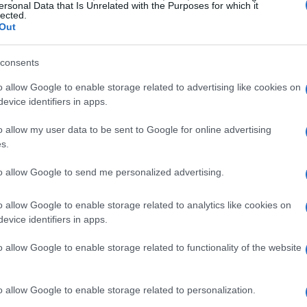
s ahora detenidos. Tomaban numerosas medidas de
ersonal Data that Is Unrelated with the Purposes for which it
lected.
icados y detenidos.
Out
consents
Ci
20
o allow Google to enable storage related to advertising like cookies on
ac
evice identifiers in apps.
o allow my user data to be sent to Google for online advertising
s.
to allow Google to send me personalized advertising.
o allow Google to enable storage related to analytics like cookies on
evice identifiers in apps.
o allow Google to enable storage related to functionality of the website
ntificar a varias personas, todas ellas de origen
on numerosas viviendas alquiladas en la Comunidad
liar en la provincia de Toledo. En estas viviendas
o allow Google to enable storage related to personalization.
Fe
almente de diseño, y preparaban los envíos a