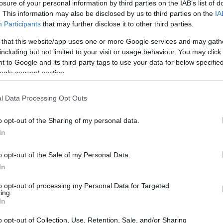
losure of your personal information by third parties on the IAB’s list of
. This information may also be disclosed by us to third parties on the
IA
Participants
that may further disclose it to other third parties.
 that this website/app uses one or more Google services and may gath
including but not limited to your visit or usage behaviour. You may click 
 to Google and its third-party tags to use your data for below specifi
ogle consent section.
l Data Processing Opt Outs
An
o opt-out of the Sharing of my personal data.
Go
In
mi
etectó varios envíos de paquetería desde Madrid con
o opt-out of the Sale of my Personal Data.
n juguetes para niños.
In
on varios envíos donde ocultaban las pastillas de
to opt-out of processing my Personal Data for Targeted
uetes mediante un doble fondo.
ing.
In
ió la investigación que ha permitido desenmarañar el
o opt-out of Collection, Use, Retention, Sale, and/or Sharing