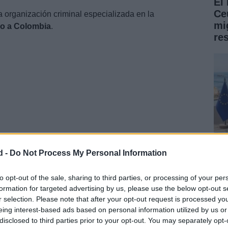
El
Ce
organización criminal especializada en la
mig
ño a Colombia
.
re
d -
Do Not Process My Personal Information
on la
detención de 10 personas
y la intervención de
gramos de
cocaína
rosa
“tusi” y
1.000 gramos de
Fe
to opt-out of the sale, sharing to third parties, or processing of your per
formation for targeted advertising by us, please use the below opt-out s
re
r selection. Please note that after your opt-out request is processed y
ab
eing interest-based ads based on personal information utilized by us or
disclosed to third parties prior to your opt-out. You may separately opt-