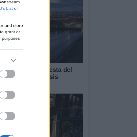
 downstream
B’s List of
er and store
to grant or
ed purposes
álisis de la respuesta del
bierno ante la crisis
gratoria en Ceuta