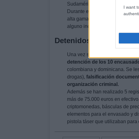
Sudamérica, utilizando nombres y 
I want t
Durante el operativo, los agente
authenti
alta gama, los cuales tenían dob
alguno incluso con códigos elect
Detenidos
Una vez se ubicó a los integrant
detención de los 10 encausado
colombiana y dominicana. Se le
drogas),
falsificación document
organización criminal.
Además se han realizado 5 regis
más de 75.000 euros en efectivo,
criptomonedas, básculas de preci
elementos para el envasado y dis
pistola táser que utilizaban para