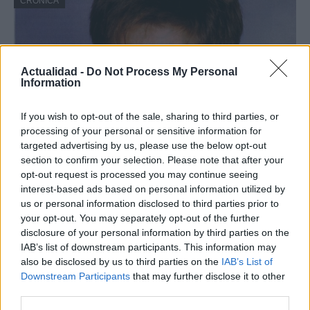
CRÓNICA
Actualidad -
Do Not Process My Personal
Information
If you wish to opt-out of the sale, sharing to third parties, or
processing of your personal or sensitive information for
targeted advertising by us, please use the below opt-out
section to confirm your selection. Please note that after your
Nuevo giro en el caso Yéremi Vargas:
opt-out request is processed you may continue seeing
desvelan el informe forense
interest-based ads based on personal information utilized by
us or personal information disclosed to third parties prior to
El ‘caso Yéremi Vargas’, el niño desaparecido en 2007…
your opt-out. You may separately opt-out of the further
disclosure of your personal information by third parties on the
IAB’s list of downstream participants. This information may
CRÓNICA
also be disclosed by us to third parties on the
IAB’s List of
Downstream Participants
that may further disclose it to other
third parties.