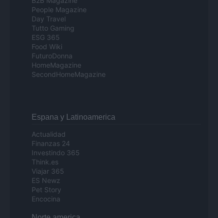
B2B Magazine
People Magazine
Day Travel
Tutto Gaming
ESG 365
Food Wiki
FuturoDonna
HomeMagazine
SecondHomeMagazine
Espana y Latinoamerica
Actualidad
Finanzas 24
Investindo 365
Think.es
Viajar 365
ES Newz
Pet Story
Encocina
Norte america