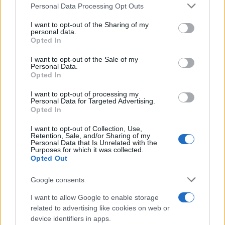
Please note that this website/app uses one or more Google
Personal Data Processing Opt Outs
services and may gather and store information including but
not limited to your visit or usage behaviour. You may click to
I want to opt-out of the Sharing of my
personal data.
grant or deny consent to Google and its third-party tags to
Opted In
use your data for below specified purposes in below Google
consent section.
I want to opt-out of the Sale of my
Personal Data.
Opted In
Curso de verano de la Universidad de La
Rioja finaliza con celebración
I want to opt-out of processing my
Personal Data for Targeted Advertising.
gastronómica
Opted In
La Universidad de La Rioja despidió a 60…
I want to opt-out of Collection, Use,
Retention, Sale, and/or Sharing of my
Personal Data that Is Unrelated with the
Purposes for which it was collected.
CRÓNICA
Opted Out
Google consents
I want to allow Google to enable storage
related to advertising like cookies on web or
device identifiers in apps.