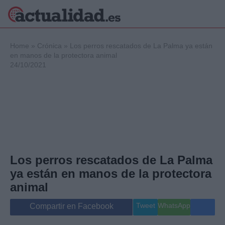
×
Home
»
Crónica
»
Los perros rescatados de La Palma ya están
en manos de la protectora animal
24/10/2021
Política
Ciencia y
Tecnología
Crónica
Deportes
Economía
Salud y Bienestar
Los perros rescatados de La Palma
Internacional
ya están en manos de la protectora
Gente
Viajes
animal
Musica
Tweet
WhatsApp
Compartir en Facebook