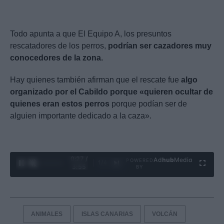
Todo apunta a que El Equipo A, los presuntos
rescatadores de los perros,
podrían ser cazadores muy
conocedores de la zona.
Hay quienes también afirman que el rescate fue
algo
organizado por el Cabildo porque «quieren ocultar de
quienes eran estos perros
porque podían ser de
alguien importante dedicado a la caza».
0:28 /
Ad
hub
Media
POWERED
1
/
4
3:55
BY
ANIMALES
ISLAS CANARIAS
VOLCÁN