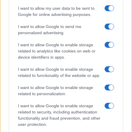
I want to allow my user data to be sent to
Google for online advertising purposes.
I want to allow Google to send me
Tragedia en Santa Susanna: un bombero
personalized advertising.
fallece durante un incendio en un hotel
I want to allow Google to enable storage
Un bombero de la Generalitat pierde la vida…
related to analytics like cookies on web or
device identifiers in apps.
CRÓNICA
I want to allow Google to enable storage
related to functionality of the website or app.
I want to allow Google to enable storage
related to personalization.
I want to allow Google to enable storage
related to security, including authentication
functionality and fraud prevention, and other
user protection.