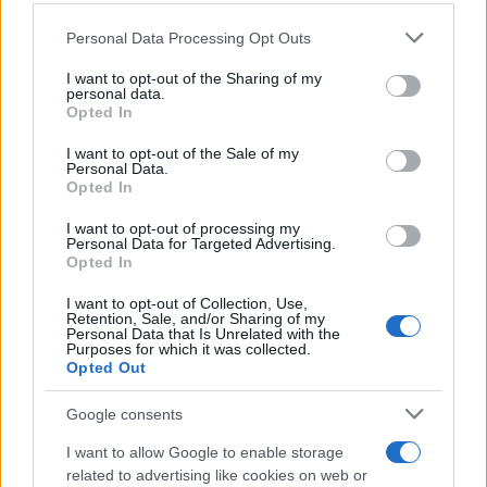
CRÓNICA
Please note that this website/app uses one or more Google
Personal Data Processing Opt Outs
services and may gather and store information including but
not limited to your visit or usage behaviour. You may click to
I want to opt-out of the Sharing of my
personal data.
grant or deny consent to Google and its third-party tags to
Opted In
use your data for below specified purposes in below Google
consent section.
I want to opt-out of the Sale of my
Personal Data.
Opted In
I want to opt-out of processing my
Personal Data for Targeted Advertising.
Opted In
Nuevo giro en el caso Yéremi Vargas:
desvelan el informe forense
I want to opt-out of Collection, Use,
Retention, Sale, and/or Sharing of my
Personal Data that Is Unrelated with the
El ‘caso Yéremi Vargas’, el niño desaparecido en 2007…
Purposes for which it was collected.
Opted Out
GENTE
Google consents
I want to allow Google to enable storage
related to advertising like cookies on web or