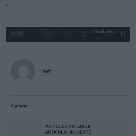
«`
0:29 /
Ad
hub
Media
POWERED
1
/
4
4:27
BY
Staff
Contacto:
ARTÍCULO ANTERIOR
ARTÍCULO SIGUIENTE