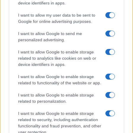
device identifiers in apps.
I want to allow my user data to be sent to
Google for online advertising purposes.
I want to allow Google to send me
personalized advertising.
Clay Virtue de la serie Los 100: quién es y
I want to allow Google to enable storage
qué le sucedió
related to analytics like cookies on web or
device identifiers in apps.
La biografía de Clay Virtue, trabajador que murió…
I want to allow Google to enable storage
related to functionality of the website or app.
CIENCIA Y TECNOLOGÍA
I want to allow Google to enable storage
related to personalization.
I want to allow Google to enable storage
related to security, including authentication
functionality and fraud prevention, and other
user protection.