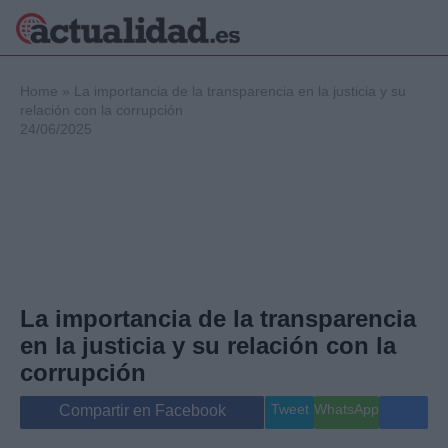
×
Home
»
La importancia de la transparencia en la justicia y su
relación con la corrupción
24/06/2025
Política
Ciencia y
Tecnología
Crónica
Deportes
Economía
Salud y Bienestar
La importancia de la transparencia
Internacional
en la justicia y su relación con la
Gente
Viajes
corrupción
Musica
Tweet
WhatsApp
Compartir en Facebook