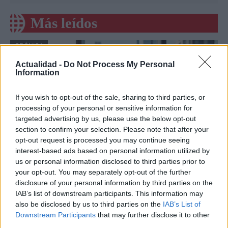
Más leídos
CRÓNICA
Actualidad -
Do Not Process My Personal
Information
If you wish to opt-out of the sale, sharing to third parties, or
processing of your personal or sensitive information for
targeted advertising by us, please use the below opt-out
section to confirm your selection. Please note that after your
opt-out request is processed you may continue seeing
interest-based ads based on personal information utilized by
us or personal information disclosed to third parties prior to
Amparo Moraleda asume la
your opt-out. You may separately opt-out of the further
vicepresidencia de CaixaBank
disclosure of your personal information by third parties on the
IAB’s list of downstream participants. This information may
La trayectoria de Moraleda promete un nuevo rumbo…
also be disclosed by us to third parties on the
IAB’s List of
Downstream Participants
that may further disclose it to other
third parties.