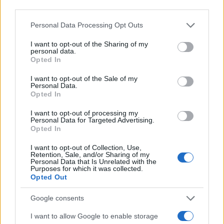
third parties.
Please note that this website/app uses one or more Google
Personal Data Processing Opt Outs
services and may gather and store information including but
not limited to your visit or usage behaviour. You may click to
I want to opt-out of the Sharing of my
personal data.
grant or deny consent to Google and its third-party tags to
Opted In
use your data for below specified purposes in below Google
consent section.
I want to opt-out of the Sale of my
Personal Data.
Opted In
I want to opt-out of processing my
Nuevo giro en el caso Yéremi Vargas:
Personal Data for Targeted Advertising.
Opted In
desvelan el informe forense
I want to opt-out of Collection, Use,
El ‘caso Yéremi Vargas’, el niño desaparecido en 2007…
Retention, Sale, and/or Sharing of my
Personal Data that Is Unrelated with the
Purposes for which it was collected.
Opted Out
CRÓNICA
Google consents
I want to allow Google to enable storage