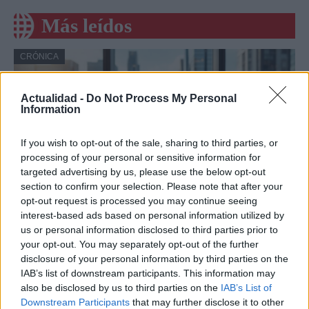
Más leídos
CRÓNICA
Actualidad -
Do Not Process My Personal
Information
If you wish to opt-out of the sale, sharing to third parties, or
processing of your personal or sensitive information for
targeted advertising by us, please use the below opt-out
section to confirm your selection. Please note that after your
opt-out request is processed you may continue seeing
interest-based ads based on personal information utilized by
Amparo Moraleda asume la
us or personal information disclosed to third parties prior to
vicepresidencia de CaixaBank
your opt-out. You may separately opt-out of the further
disclosure of your personal information by third parties on the
La trayectoria de Moraleda promete un nuevo rumbo…
IAB’s list of downstream participants. This information may
also be disclosed by us to third parties on the
IAB’s List of
Downstream Participants
that may further disclose it to other
CRÓNICA