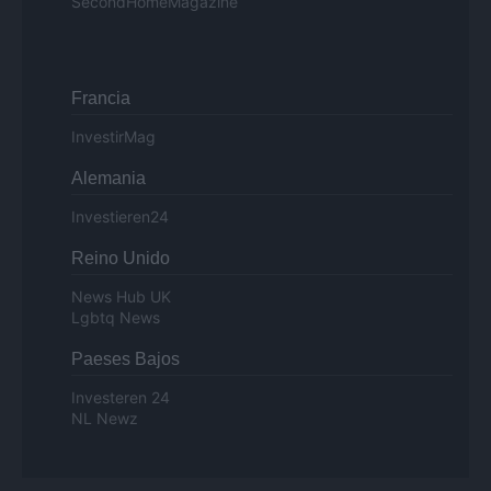
SecondHomeMagazine
Francia
InvestirMag
Alemania
Investieren24
Reino Unido
News Hub UK
Lgbtq News
Paeses Bajos
Investeren 24
NL Newz