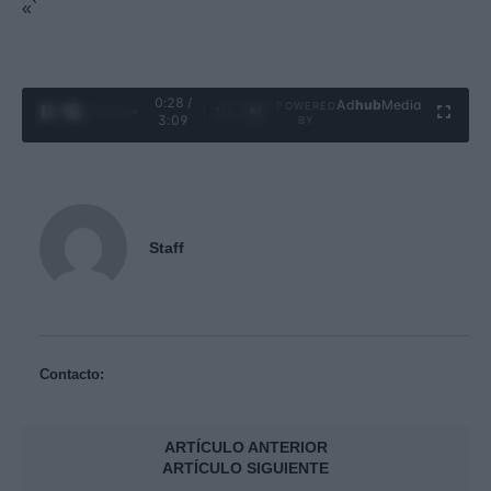
«`
0:29 /
Ad
hub
Media
POWERED
1
/
4
3:09
BY
Staff
Contacto:
ARTÍCULO ANTERIOR
ARTÍCULO SIGUIENTE