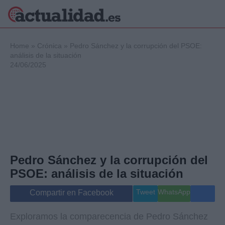
×
Home
»
Crónica
»
Pedro Sánchez y la corrupción del PSOE:
análisis de la situación
24/06/2025
Política
Ciencia y
Tecnología
Crónica
Deportes
Economía
Salud y Bienestar
Pedro Sánchez y la corrupción del
Internacional
PSOE: análisis de la situación
Gente
Viajes
Tweet
WhatsApp
Compartir en Facebook
Musica
Exploramos la comparecencia de Pedro Sánchez