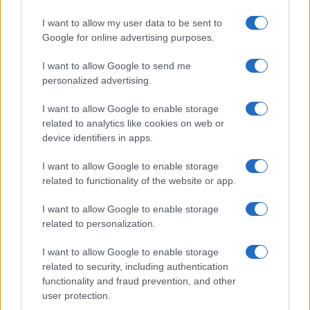
I want to allow my user data to be sent to
Google for online advertising purposes.
I want to allow Google to send me
personalized advertising.
Curso de verano de la Universidad de La
Rioja finaliza con celebración
I want to allow Google to enable storage
gastronómica
related to analytics like cookies on web or
device identifiers in apps.
La Universidad de La Rioja despidió a 60…
I want to allow Google to enable storage
related to functionality of the website or app.
CRÓNICA
I want to allow Google to enable storage
related to personalization.
I want to allow Google to enable storage
related to security, including authentication
functionality and fraud prevention, and other
user protection.