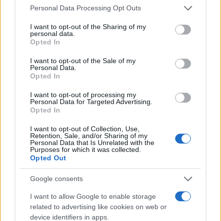
Please note that this website/app uses one or more Google
Personal Data Processing Opt Outs
services and may gather and store information including but
not limited to your visit or usage behaviour. You may click to
I want to opt-out of the Sharing of my
personal data.
grant or deny consent to Google and its third-party tags to
Opted In
use your data for below specified purposes in below Google
consent section.
I want to opt-out of the Sale of my
Personal Data.
Opted In
I want to opt-out of processing my
Nuevo giro en el caso Yéremi Vargas:
Personal Data for Targeted Advertising.
Opted In
desvelan el informe forense
I want to opt-out of Collection, Use,
El ‘caso Yéremi Vargas’, el niño desaparecido en 2007…
Retention, Sale, and/or Sharing of my
Personal Data that Is Unrelated with the
Purposes for which it was collected.
Opted Out
CRÓNICA
Google consents
I want to allow Google to enable storage
related to advertising like cookies on web or
device identifiers in apps.