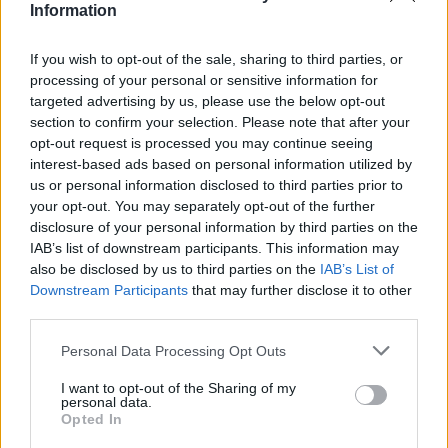
La valla: la serie española que predijo la
Information
pandemia
If you wish to opt-out of the sale, sharing to third parties, or
La valla, es una serie española emitida actualmente…
processing of your personal or sensitive information for
targeted advertising by us, please use the below opt-out
section to confirm your selection. Please note that after your
CULTURA
opt-out request is processed you may continue seeing
interest-based ads based on personal information utilized by
us or personal information disclosed to third parties prior to
your opt-out. You may separately opt-out of the further
disclosure of your personal information by third parties on the
IAB’s list of downstream participants. This information may
also be disclosed by us to third parties on the
IAB’s List of
Downstream Participants
that may further disclose it to other
third parties.
Please note that this website/app uses one or more Google
Personal Data Processing Opt Outs
services and may gather and store information including but
«El niño de fuego»: documental ya
not limited to your visit or usage behaviour. You may click to
I want to opt-out of the Sharing of my
disponible en Movistar
personal data.
grant or deny consent to Google and its third-party tags to
Opted In
use your data for below specified purposes in below Google
El documental cuenta el tránsito por la adolescencia de…