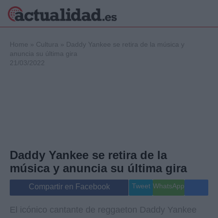
×
Home
»
Cultura
»
Daddy Yankee se retira de la música y
anuncia su última gira
21/03/2022
Política
Ciencia y
Tecnología
Crónica
Deportes
Economía
Salud y Bienestar
Daddy Yankee se retira de la
Internacional
música y anuncia su última gira
Gente
Viajes
Tweet
WhatsApp
Compartir en Facebook
Musica
El icónico cantante de reggaeton Daddy Yankee