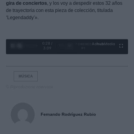
gira de conciertos
, y los voy a despedir estos 32 años
de trayectoria con esta pieza de colección, titulada
‘Legendaddy'».
0:29 /
Ad
hub
Media
POWERED
1
/
4
3:09
BY
MÚSICA
© Riproduzione riservata
Fernando Rodríguez Rubio