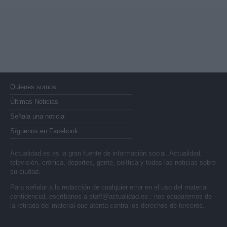
Quienes somos
Últimas Noticias
Señala una noticia
Síguenos en Facebook
Actualidad.es es la gran fuente de información social. Actualidad,
televisión, crónica, deportes, gente, política y todas las noticias sobre
su ciudad.
Para señalar a la redacción de cualquier error en el uso del material
confidencial, escríbanos a
staff@actualidad.es
: nos ocuparemos de
la retirada del material que atenta contra los derechos de terceros.