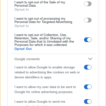
consent section.
I want to opt-out of the Sale of my
Personal Data.
Opted In
CULTURA
I want to opt-out of processing my
Personal Data for Targeted Advertising.
Opted In
I want to opt-out of Collection, Use,
Retention, Sale, and/or Sharing of my
Personal Data that Is Unrelated with the
Purposes for which it was collected.
Opted Out
Google consents
I want to allow Google to enable storage
Cómo Baqueira Beret impulsa la identidad
related to advertising like cookies on web or
cultural y deportiva de la Val d’Aran y
device identifiers in apps.
Valls d’Àneu
I want to allow my user data to be sent to
Baqueira Beret no solo es sinónimo de esquí.…
Google for online advertising purposes.
I want to allow Google to send me
CULTURA