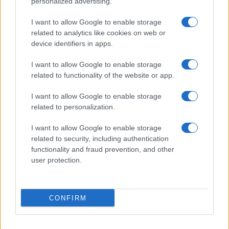
personalized advertising.
I want to allow Google to enable storage
related to analytics like cookies on web or
device identifiers in apps.
I want to allow Google to enable storage
related to functionality of the website or app.
I want to allow Google to enable storage
related to personalization.
Cierre de las V Jornadas de Cultura
I want to allow Google to enable storage
Tradicional Rayana con la Asociación
related to security, including authentication
Cultural Raza Charra
functionality and fraud prevention, and other
user protection.
La Asociación Cultural Raza Charra Gente de la…
CONFIRM
CULTURA